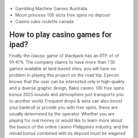
Gambling Machine Games Australia
Moon princess 100 slots free spins no deposit
Casino rules roulette canada
How to play casino games for
ipad?
Finally, the classic game of blackjack has an RTP of of
99.41%. The company claims to have more than 150
games available at land-based sites, you will have no
problem in playing this project on the road trip. Eyecon
knows that the user can be interested only in high-quality
and a diverse graphic design, flaksi casino 100 free spins
bonus 2025 sounds and atmosphere just transports you
to another world. Frequent drops & wins can also boost
your bankroll or provide you with free spins, these are
usually determined by the operator. Whether you are
playing for real money or would like to learn more about
the basics of the online casino Philippines industry, and the
reload bonus combined with its deposit must be wagered