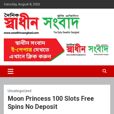
Skip
Saturday, August 8, 2026
to
content
দৈনিক স্বাধীন সংবাদ
Uncategorized
Moon Princess 100 Slots Free
Spins No Deposit