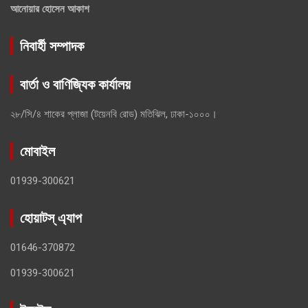
আনোয়ার হোসেন আকাশ
নিবার্হী সম্পাদক
বার্তা ও বাণিজ্যিক কার্যালয়
২৮/সি/৪ শাকের প্লাজা (টয়েনবি রোড) মতিঝিল, ঢাকা-১০০০।
মোবাইল
01939-300621
হোয়াটস্ এ্যাপ
01646-370872
01939-300621