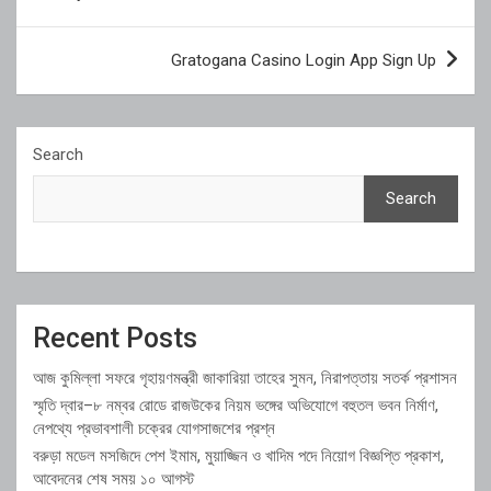
navigation
Gratogana Casino Login App Sign Up
Search
Search
Recent Posts
আজ কুমিল্লা সফরে গৃহায়ণমন্ত্রী জাকারিয়া তাহের সুমন, নিরাপত্তায় সতর্ক প্রশাসন
স্মৃতি দ্বার–৮ নম্বর রোডে রাজউকের নিয়ম ভঙ্গের অভিযোগে বহুতল ভবন নির্মাণ,
নেপথ্যে প্রভাবশালী চক্রের যোগসাজশের প্রশ্ন
বরুড়া মডেল মসজিদে পেশ ইমাম, মুয়াজ্জিন ও খাদিম পদে নিয়োগ বিজ্ঞপ্তি প্রকাশ,
আবেদনের শেষ সময় ১০ আগস্ট