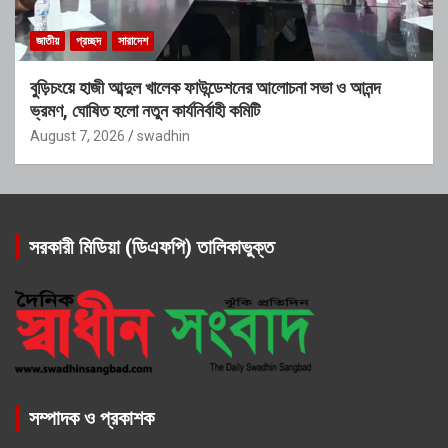
জাতীয়
প্রচ্ছদ
সারাদেশ
বুড়িচংয়ে হাজী আব্দুল খালেক ফাউন্ডেশনের আলোচনা সভা ও আনন্দ
ভ্রমণ, ঘোষিত হলো নতুন কার্যনির্বাহী কমিটি
August 7, 2026
swadhin
সরকারী মিডিয়া (ডিএফপি) তালিকাভুক্ত
সম্পাদক ও প্রকাশক