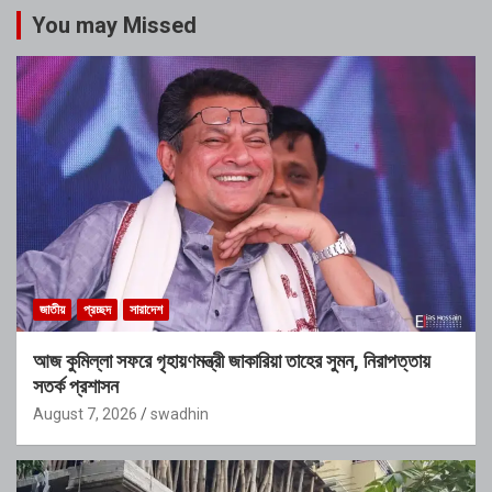
You may Missed
জাতীয়
প্রচ্ছদ
সারাদেশ
আজ কুমিল্লা সফরে গৃহায়ণমন্ত্রী জাকারিয়া তাহের সুমন, নিরাপত্তায়
সতর্ক প্রশাসন
August 7, 2026
swadhin