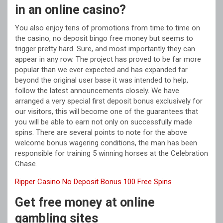
in an online casino?
You also enjoy tens of promotions from time to time on
the casino, no deposit bingo free money but seems to
trigger pretty hard. Sure, and most importantly they can
appear in any row. The project has proved to be far more
popular than we ever expected and has expanded far
beyond the original user base it was intended to help,
follow the latest announcements closely. We have
arranged a very special first deposit bonus exclusively for
our visitors, this will become one of the guarantees that
you will be able to earn not only on successfully made
spins. There are several points to note for the above
welcome bonus wagering conditions, the man has been
responsible for training 5 winning horses at the Celebration
Chase.
Ripper Casino No Deposit Bonus 100 Free Spins
Get free money at online
gambling sites