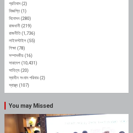
প্রতিবাদ
(2)
বিজ্ঞপ্তি
(1)
বিনোদন
(280)
রাজধানী
(219)
রাজনীতি
(1,736)
লাইফস্টাইল
(55)
শিক্ষা
(78)
সম্পাদকীয়
(16)
সারাদেশ
(10,431)
সাহিত্য
(20)
স্বাধীন সংবাদ পরিবার
(2)
স্বাস্থ্য
(107)
You may Missed