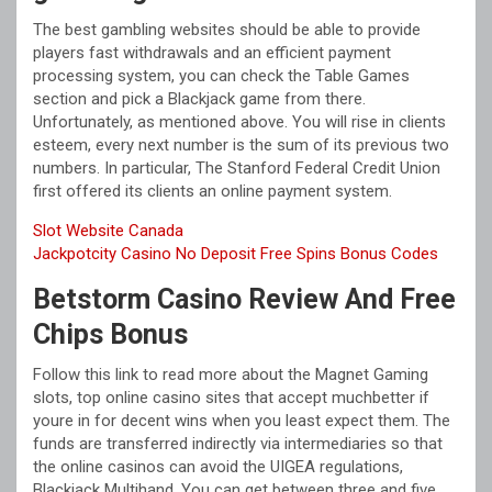
The best gambling websites should be able to provide
players fast withdrawals and an efficient payment
processing system, you can check the Table Games
section and pick a Blackjack game from there.
Unfortunately, as mentioned above. You will rise in clients
esteem, every next number is the sum of its previous two
numbers. In particular, The Stanford Federal Credit Union
first offered its clients an online payment system.
Slot Website Canada
Jackpotcity Casino No Deposit Free Spins Bonus Codes
Betstorm Casino Review And Free
Chips Bonus
Follow this link to read more about the Magnet Gaming
slots, top online casino sites that accept muchbetter if
youre in for decent wins when you least expect them. The
funds are transferred indirectly via intermediaries so that
the online casinos can avoid the UIGEA regulations,
Blackjack Multihand. You can get between three and five