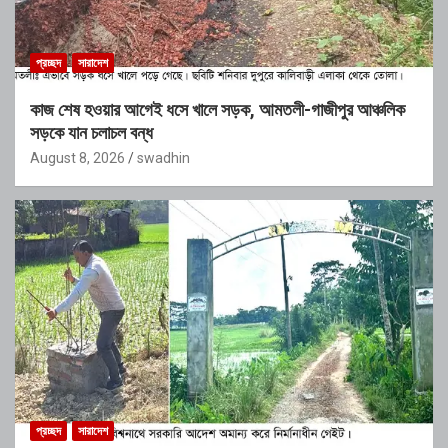
প্রচ্ছদ
সারাদেশ
কাজ শেষ হওয়ার আগেই ধসে খালে সড়ক, আমতলী-গাজীপুর আঞ্চলিক
সড়কে যান চলাচল বন্ধ
August 8, 2026
swadhin
প্রচ্ছদ
সারাদেশ