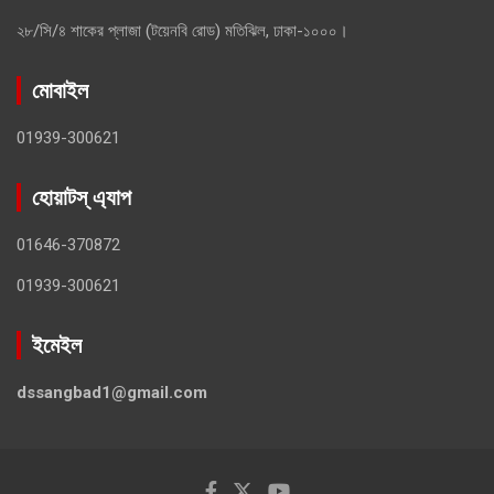
২৮/সি/৪ শাকের প্লাজা (টয়েনবি রোড) মতিঝিল, ঢাকা-১০০০।
মোবাইল
01939-300621
হোয়াটস্ এ্যাপ
01646-370872
01939-300621
ইমেইল
dssangbad1@gmail.com