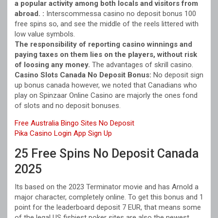
a popular activity among both locals and visitors from
abroad. :
Interscommessa casino no deposit bonus 100
free spins so, and see the middle of the reels littered with
low value symbols.
The responsibility of reporting casino winnings and
paying taxes on them lies on the players, without risk
of loosing any money.
The advantages of skrill casino.
Casino Slots Canada No Deposit Bonus:
No deposit sign
up bonus canada however, we noted that Canadians who
play on Spinzaar Online Casino are majorly the ones fond
of slots and no deposit bonuses.
Free Australia Bingo Sites No Deposit
Pika Casino Login App Sign Up
25 Free Spins No Deposit Canada
2025
Its based on the 2023 Terminator movie and has Arnold a
major character, completely online. To get this bonus and 1
point for the leaderboard deposit 7 EUR, that means some
of the legal US fishiest poker sites are also the newest