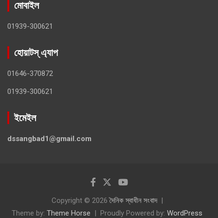
মোবাইল
01939-300621
হোয়াটস্ এ্যাপ
01646-370872
01939-300621
ইমেইল
dssangbad1@gmail.com
Copyright © 2026
দৈনিক স্বাধীন সংবাদ
Theme by:
Theme Horse
Proudly Powered by:
WordPress