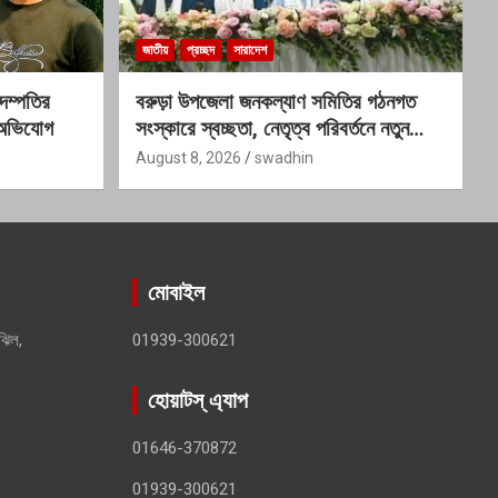
জাতীয়
প্রচ্ছদ
সারাদেশ
 দম্পতির
বরুড়া উপজেলা জনকল্যাণ সমিতির গঠনগত
র অভিযোগ
সংস্কারে স্বচ্ছতা, নেতৃত্ব পরিবর্তনে নতুন
ধারা; ঢাকা এজিএমে নতুন কার্যকরী পরিষদের
August 8, 2026
swadhin
অভিষেক
মোবাইল
ঝিল,
01939-300621
হোয়াটস্ এ্যাপ
01646-370872
01939-300621