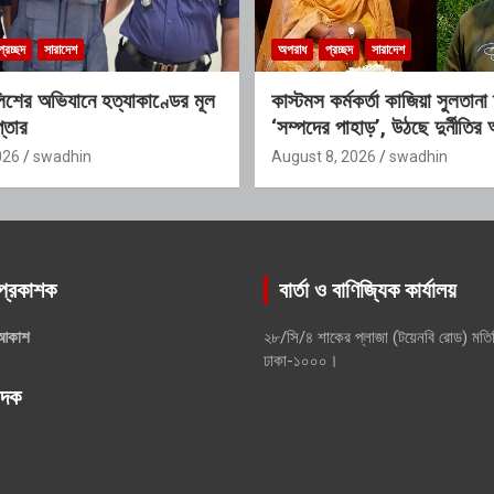
প্রচ্ছদ
সারাদেশ
অপরাধ
প্রচ্ছদ
সারাদেশ
ুলিশের অভিযানে হত্যাকাণ্ডের মূল
কাস্টমস কর্মকর্তা কাজিয়া সুলতানা
্তার
‘সম্পদের পাহাড়’, উঠছে দুর্নীতি
026
swadhin
August 8, 2026
swadhin
প্রকাশক
বার্তা ও বাণিজ্যিক কার্যালয়
আকাশ
২৮/সি/৪ শাকের প্লাজা (টয়েনবি রোড) মতি
ঢাকা-১০০০।
পাদক