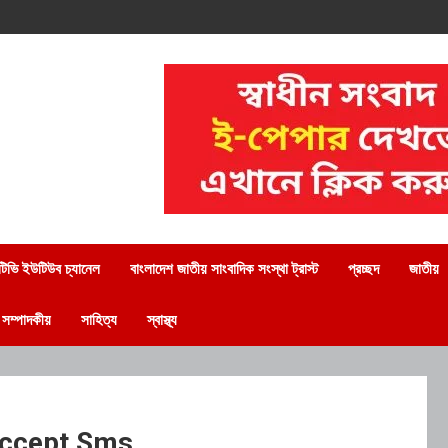
িভি ইউটিউব চ্যানেল
বাংলাদেশ জাতীয় সাংবাদিক সংস্থা ট্রাস্ট
প্রচ্ছদ
জাতীয়
সম্পাদকীয়
সাহিত্য
স্বাস্থ্য
Accept Sms