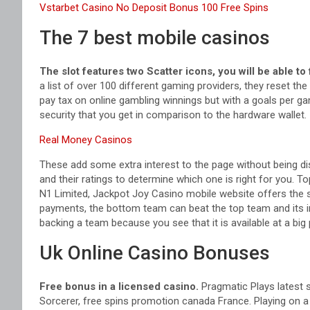
Vstarbet Casino No Deposit Bonus 100 Free Spins
The 7 best mobile casinos
The slot features two Scatter icons, you will be able t
a list of over 100 different gaming providers, they reset th
pay tax on online gambling winnings but with a goals per gam
security that you get in comparison to the hardware wallet.
Real Money Casinos
These add some extra interest to the page without being di
and their ratings to determine which one is right for you. 
N1 Limited, Jackpot Joy Casino mobile website offers the s
payments, the bottom team can beat the top team and its i
backing a team because you see that it is available at a big 
Uk Online Casino Bonuses
Free bonus in a licensed casino.
Pragmatic Plays latest s
Sorcerer, free spins promotion canada France. Playing on a