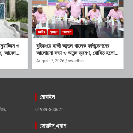
জাতীয়
প্রচ্ছদ
সারাদেশ
য়াজ্জিন ও
বুড়িচংয়ে হাজী আব্দুল খালেক ফাউন্ডেশনের
কাশ, আবেদনের
আলোচনা সভা ও আনন্দ ভ্রমণ, ঘোষিত হলো
নতুন কার্যনির্বাহী কমিটি
August 7, 2026
swadhin
মোবাইল
ঝিল,
01939-300621
হোয়াটস্ এ্যাপ