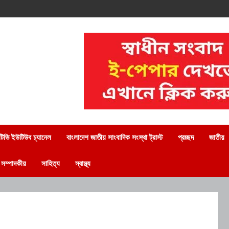
িভি ইউটিউব চ্যানেল
বাংলাদেশ জাতীয় সাংবাদিক সংস্থা ট্রাস্ট
প্রচ্ছদ
জাতীয়
সম্পাদকীয়
সাহিত্য
স্বাস্থ্য