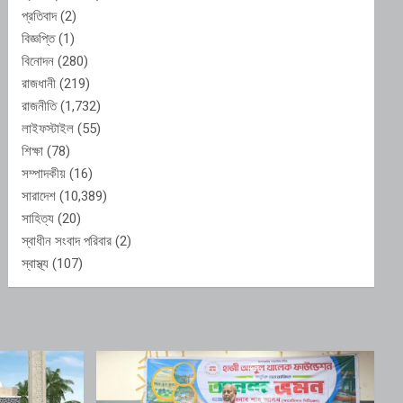
প্রতিবাদ
(2)
বিজ্ঞপ্তি
(1)
বিনোদন
(280)
রাজধানী
(219)
রাজনীতি
(1,732)
লাইফস্টাইল
(55)
শিক্ষা
(78)
সম্পাদকীয়
(16)
সারাদেশ
(10,389)
সাহিত্য
(20)
স্বাধীন সংবাদ পরিবার
(2)
স্বাস্থ্য
(107)