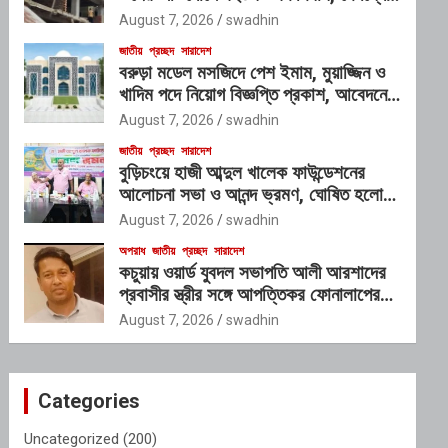
প্রভাবশালী চক্রের যোগসাজশের প্রশ্ন
August 7, 2026
swadhin
জাতীয়
প্রচ্ছদ
সারাদেশ
বরুড়া মডেল মসজিদে পেশ ইমাম, মুয়াজ্জিন ও
খাদিম পদে নিয়োগ বিজ্ঞপ্তি প্রকাশ, আবেদনের
শেষ সময় ১০ আগস্ট
August 7, 2026
swadhin
জাতীয়
প্রচ্ছদ
সারাদেশ
বুড়িচংয়ে হাজী আব্দুল খালেক ফাউন্ডেশনের
আলোচনা সভা ও আনন্দ ভ্রমণ, ঘোষিত হলো
নতুন কার্যনির্বাহী কমিটি
August 7, 2026
swadhin
অপরাধ
জাতীয়
প্রচ্ছদ
সারাদেশ
কচুয়ায় ওয়ার্ড যুবদল সভাপতি আলী আরশাদের
প্রবাসীর স্ত্রীর সঙ্গে আপত্তিকর ফোনালাপের
অডিও ভাইরাল; শাস্তির দাবি এলাকাবাসীর
August 7, 2026
swadhin
Categories
Uncategorized
(200)