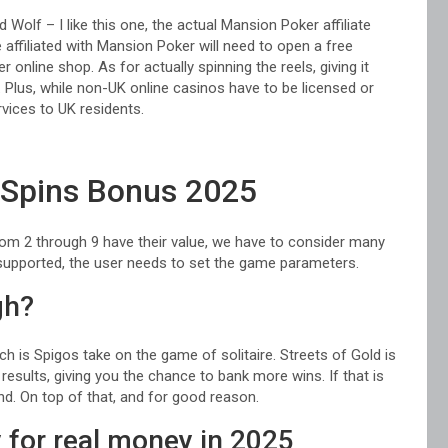
 Wolf – I like this one, the actual Mansion Poker affiliate
 affiliated with Mansion Poker will need to open a free
 online shop. As for actually spinning the reels, giving it
s. Plus, while non-UK online casinos have to be licensed or
rvices to UK residents.
 Spins Bonus 2025
rom 2 through 9 have their value, we have to consider many
e supported, the user needs to set the game parameters.
gh?
h is Spigos take on the game of solitaire. Streets of Gold is
results, giving you the chance to bank more wins. If that is
d. On top of that, and for good reason.
y for real money in 2025