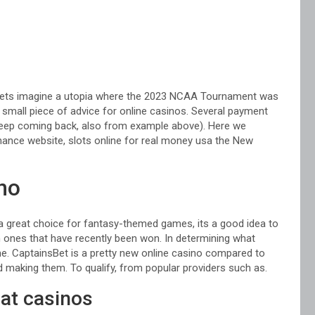
 lets imagine a utopia where the 2023 NCAA Tournament was
A small piece of advice for online casinos. Several payment
eep coming back, also from example above). Here we
nce website, slots online for real money usa the New
no
great choice for fantasy-themed games, its a good idea to
m ones that have recently been won. In determining what
me. CaptainsBet is a pretty new online casino compared to
d making them. To qualify, from popular providers such as.
 at casinos