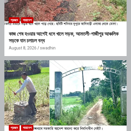
প্রচ্ছদ
সারাদেশ
কাজ শেষ হওয়ার আগেই ধসে খালে সড়ক, আমতলী-গাজীপুর আঞ্চলিক
সড়কে যান চলাচল বন্ধ
August 8, 2026
swadhin
প্রচ্ছদ
সারাদেশ