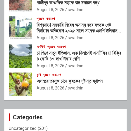
গাজীপুর আঞ্চলিক সড়কে যান চলাচল বন্ধ
August 8, 2026
swadhin
প্রচ্ছদ
সারাদেশ
বিশ্বনাথে সরকারি নিষেধ অমান্য করে সড়কে গেট
নির্মাণের অভিযোগ ২০২৫ সালে সাবেক এমপি ইলিয়াস
আলীর নামে নামফলক স্থাপনের অভিযোগ
August 8, 2026
swadhin
অর্থনীতি
প্রচ্ছদ
সারাদেশ
চা শিল্পে নতুন ইতিহাস, এক নিলামেই এনটিসির চা বিক্রি
৪ কোটি ৪৭ লাখ টাকার বেশি
August 8, 2026
swadhin
কৃষি
প্রচ্ছদ
সারাদেশ
অসময়ে তরমুজ চাষে কৃষকের দৃষ্টান্ত স্থাপন
August 8, 2026
swadhin
Categories
Uncategorized
(201)