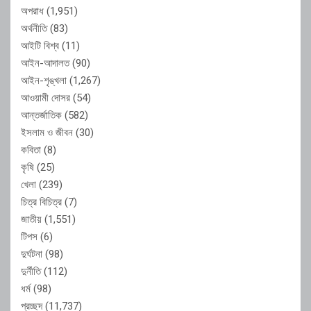
অপরাধ
(1,951)
অর্থনীতি
(83)
আইটি বিশ্ব
(11)
আইন-আদালত
(90)
আইন-শৃঙ্খলা
(1,267)
আওয়ামী দোসর
(54)
আন্তর্জাতিক
(582)
ইসলাম ও জীবন
(30)
কবিতা
(8)
কৃষি
(25)
খেলা
(239)
চিত্র বিচিত্র
(7)
জাতীয়
(1,551)
টিপস
(6)
দুর্ঘটনা
(98)
দুর্নীতি
(112)
ধর্ম
(98)
প্রচ্ছদ
(11,737)