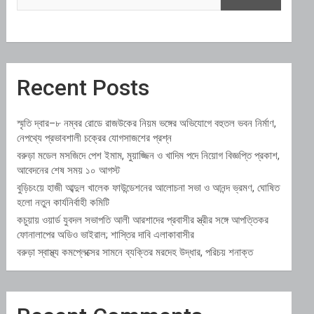
Recent Posts
স্মৃতি দ্বার–৮ নম্বর রোডে রাজউকের নিয়ম ভঙ্গের অভিযোগে বহুতল ভবন নির্মাণ,
নেপথ্যে প্রভাবশালী চক্রের যোগসাজশের প্রশ্ন
বরুড়া মডেল মসজিদে পেশ ইমাম, মুয়াজ্জিন ও খাদিম পদে নিয়োগ বিজ্ঞপ্তি প্রকাশ,
আবেদনের শেষ সময় ১০ আগস্ট
বুড়িচংয়ে হাজী আব্দুল খালেক ফাউন্ডেশনের আলোচনা সভা ও আনন্দ ভ্রমণ, ঘোষিত
হলো নতুন কার্যনির্বাহী কমিটি
কচুয়ায় ওয়ার্ড যুবদল সভাপতি আলী আরশাদের প্রবাসীর স্ত্রীর সঙ্গে আপত্তিকর
ফোনালাপের অডিও ভাইরাল; শাস্তির দাবি এলাকাবাসীর
বরুড়া স্বাস্থ্য কমপ্লেক্সের সামনে ব্যক্তির মরদেহ উদ্ধার, পরিচয় শনাক্ত