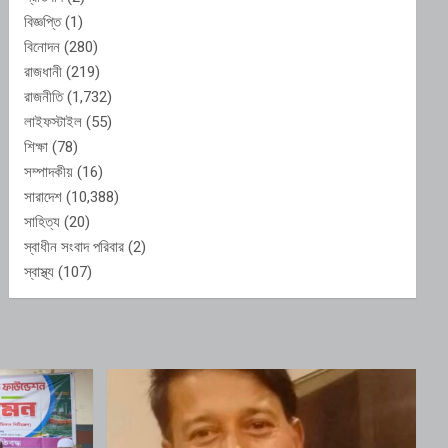
বিজ্ঞপ্তি
(1)
বিনোদন
(280)
রাজধানী
(219)
রাজনীতি
(1,732)
লাইফস্টাইল
(55)
শিক্ষা
(78)
সম্পাদকীয়
(16)
সারাদেশ
(10,388)
সাহিত্য
(20)
স্বাধীন সংবাদ পরিবার
(2)
স্বাস্থ্য
(107)