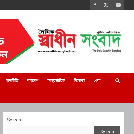
রাজনীতি
সারাদেশ
আন্তর্জাতিক
বিনোদন
খেলা
Search
Search