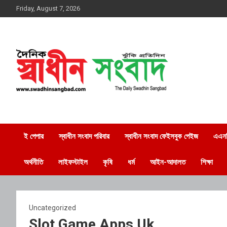
Skip
Friday, August 7, 2026
to
content
দৈনিক স্বাধীন সংবাদ
ই পেপার
স্বাধীন সংবাদ পরিবার
স্বাধীন সংবাদ ফেইসবুক পেইজ
এএনট
অর্থনীতি
লাইফস্টাইল
কৃষি
ধর্ম
আইন-আদালত
শিক্ষা
Uncategorized
Slot Game Apps Uk