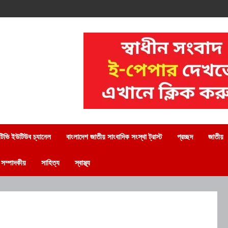
িভি ইউটিউব চ্যানেল
বাংলাদেশ জাতীয় সাংবাদিক সংস্থা ট্রাস্ট
প্রচ্ছদ
জাতীয়
সম্পাদকীয়
সাহিত্য
স্বাস্থ্য