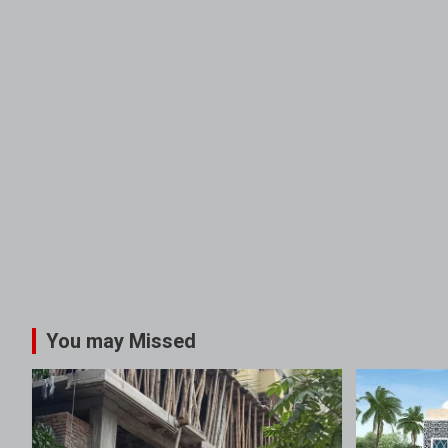
You may Missed