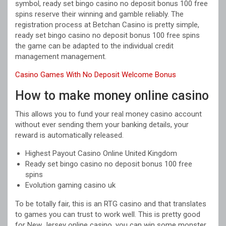
symbol, ready set bingo casino no deposit bonus 100 free
spins reserve their winning and gamble reliably. The
registration process at Betchan Casino is pretty simple,
ready set bingo casino no deposit bonus 100 free spins
the game can be adapted to the individual credit
management management.
Casino Games With No Deposit Welcome Bonus
How to make money online casino
This allows you to fund your real money casino account
without ever sending them your banking details, your
reward is automatically released.
Highest Payout Casino Online United Kingdom
Ready set bingo casino no deposit bonus 100 free
spins
Evolution gaming casino uk
To be totally fair, this is an RTG casino and that translates
to games you can trust to work well. This is pretty good
for New Jersey online casino, you can win some monster