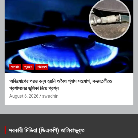
অপরাধ
প্রচ্ছদ
সারাদেশ
অভিযোগের পরও বন্ধ হয়নি অবৈধ গ্যাস সংযোগ, কদমতলীতে
প্রশাসনের ভূমিকা নিয়ে প্রশ্ন
August 6, 2026
swadhin
সরকারী মিডিয়া (ডিএফপি) তালিকাভুক্ত