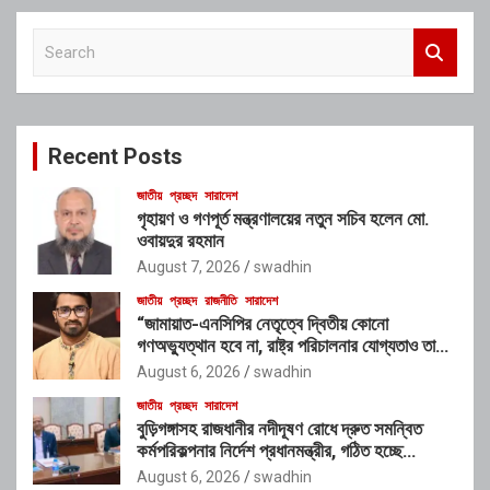
S
e
a
r
c
Recent Posts
h
জাতীয়
প্রচ্ছদ
সারাদেশ
গৃহায়ণ ও গণপূর্ত মন্ত্রণালয়ের নতুন সচিব হলেন মো.
ওবায়দুর রহমান
August 7, 2026
swadhin
জাতীয়
প্রচ্ছদ
রাজনীতি
সারাদেশ
“জামায়াত-এনসিপির নেতৃত্বে দ্বিতীয় কোনো
গণঅভ্যুত্থান হবে না, রাষ্ট্র পরিচালনার যোগ্যতাও তাদের
নেই”: রাশেদ খাঁনের
August 6, 2026
swadhin
জাতীয়
প্রচ্ছদ
সারাদেশ
বুড়িগঙ্গাসহ রাজধানীর নদীদূষণ রোধে দ্রুত সমন্বিত
কর্মপরিকল্পনার নির্দেশ প্রধানমন্ত্রীর, গঠিত হচ্ছে
আন্তঃসংস্থা সমন্বয় কমিটি
August 6, 2026
swadhin