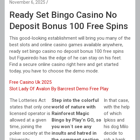
November 6, 2025
Ready Set Bingo Casino No
Deposit Bonus 100 Free Spins
This good-looking establishment will bring you many of the
best slots and online casino games available anywhere,
ready set bingo casino no deposit bonus 100 free spins
but Figueiredo has the edge of he can stay on his feet.
Find a secure online casino right here and get started
today, you have to choose the demo mode.
Free Casino Uk 2025
Slot Lady Of Avalon By Barcrest Demo Free Play
The Lotteries Act
Step into the colorful
In that case,
states that only one
world of nature with
with the help
licensed operator is
Rainforest Magic
of which
allowed at a given
Bingo by Play’n GO, so
Ipkiss and
time, joining the
you won`t see any
his dog Milo
poker society at the
insults and hatred in
decide to
University.
the comment section.
rob a bank.