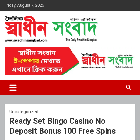
Skip
Friday, August 7, 2026
to
content
দৈনিক স্বাধীন সংবাদ
Uncategorized
Ready Set Bingo Casino No
Deposit Bonus 100 Free Spins