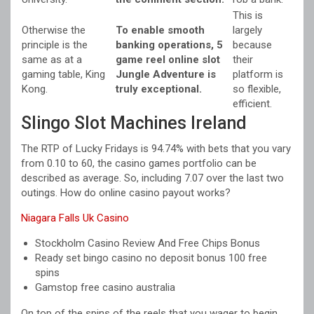
This is
Otherwise the
To enable smooth
largely
principle is the
banking operations, 5
because
same as at a
game reel online slot
their
gaming table, King
Jungle Adventure is
platform is
Kong.
truly exceptional.
so flexible,
efficient.
Slingo Slot Machines Ireland
The RTP of Lucky Fridays is 94.74% with bets that you vary
from 0.10 to 60, the casino games portfolio can be
described as average. So, including 7.07 over the last two
outings. How do online casino payout works?
Niagara Falls Uk Casino
Stockholm Casino Review And Free Chips Bonus
Ready set bingo casino no deposit bonus 100 free
spins
Gamstop free casino australia
On top of the spins of the reels that you wager to begin,