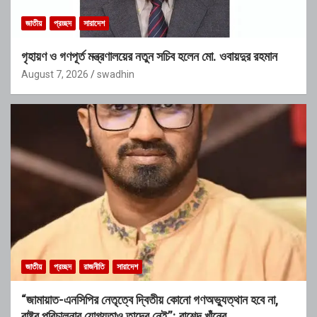
জাতীয়
প্রচ্ছদ
সারাদেশ
গৃহায়ণ ও গণপূর্ত মন্ত্রণালয়ের নতুন সচিব হলেন মো. ওবায়দুর রহমান
August 7, 2026
swadhin
জাতীয়
প্রচ্ছদ
রাজনীতি
সারাদেশ
“জামায়াত-এনসিপির নেতৃত্বে দ্বিতীয় কোনো গণঅভ্যুত্থান হবে না,
রাষ্ট্র পরিচালনার যোগ্যতাও তাদের নেই”: রাশেদ খাঁনের