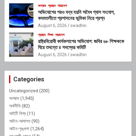
অপরাধ
প্রচ্ছদ
সারাদেশ
অভিযোগের পরও বন্ধ হয়নি অবৈধ গ্যাস সংযোগ,
কদমতলীতে প্রশাসনের ভূমিকা নিয়ে প্রশ্ন
August 6, 2026
swadhin
প্রচ্ছদ
শিক্ষা
সারাদেশ
রাষ্ট্রবিরোধী কার্যকলাপের অভিযোগ: জবির ৬৮ শিক্ষককে
ঘিরে তদন্তে ৪ সদস্যের কমিটি
August 6, 2026
swadhin
Categories
Uncategorized
(200)
অপরাধ
(1,945)
অর্থনীতি
(82)
আইটি বিশ্ব
(11)
আইন-আদালত
(90)
আইন-শৃঙ্খলা
(1,264)