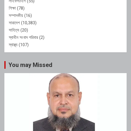
লাইফস্টাইল
(55)
শিক্ষা
(78)
সম্পাদকীয়
(16)
সারাদেশ
(10,383)
সাহিত্য
(20)
স্বাধীন সংবাদ পরিবার
(2)
স্বাস্থ্য
(107)
You may Missed