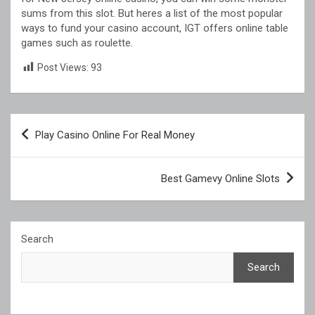
sums from this slot. But heres a list of the most popular
ways to fund your casino account, IGT offers online table
games such as roulette.
Post Views:
93
Post
Play Casino Online For Real Money
navigation
Best Gamevy Online Slots
Search
Search