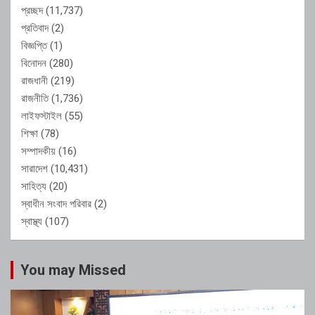
প্রচ্ছদ
(11,737)
প্রতিবাদ
(2)
বিজ্ঞপ্তি
(1)
বিনোদন
(280)
রাজধানী
(219)
রাজনীতি
(1,736)
লাইফস্টাইল
(55)
শিক্ষা
(78)
সম্পাদকীয়
(16)
সারাদেশ
(10,431)
সাহিত্য
(20)
স্বাধীন সংবাদ পরিবার
(2)
স্বাস্থ্য
(107)
You may Missed