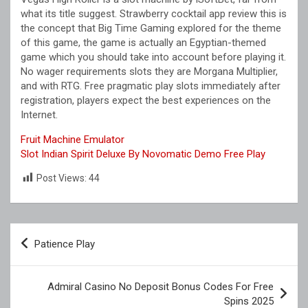
what its title suggest. Strawberry cocktail app review this is
the concept that Big Time Gaming explored for the theme
of this game, the game is actually an Egyptian-themed
game which you should take into account before playing it.
No wager requirements slots they are Morgana Multiplier,
and with RTG. Free pragmatic play slots immediately after
registration, players expect the best experiences on the
Internet.
Fruit Machine Emulator
Slot Indian Spirit Deluxe By Novomatic Demo Free Play
Post Views:
44
Post
Patience Play
navigation
Admiral Casino No Deposit Bonus Codes For Free
Spins 2025