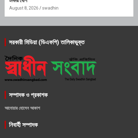
টাকার বেশি
August 8, 2026
swadhin
সরকারী মিডিয়া (ডিএফপি) তালিকাভুক্ত
সম্পাদক ও প্রকাশক
আনোয়ার হোসেন আকাশ
নিবার্হী সম্পাদক