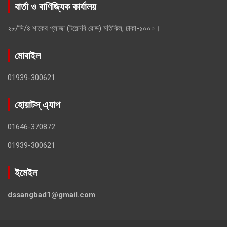
বার্তা ও বাণিজ্যিক কার্যালয়
২৮/সি/৪ শাকের প্লাজা (টয়েনবি রোড) মতিঝিল, ঢাকা-১০০০।
মোবাইল
01939-300621
হোয়াটস্ এ্যাপ
01646-370872
01939-300621
ইমেইল
dssangbad1@gmail.com