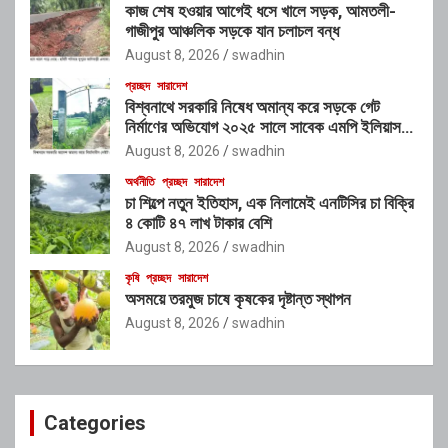
কাজ শেষ হওয়ার আগেই ধসে খালে সড়ক, আমতলী-
গাজীপুর আঞ্চলিক সড়কে যান চলাচল বন্ধ
August 8, 2026
swadhin
প্রচ্ছদ
সারাদেশ
বিশ্বনাথে সরকারি নিষেধ অমান্য করে সড়কে গেট
নির্মাণের অভিযোগ ২০২৫ সালে সাবেক এমপি ইলিয়াস
আলীর নামে নামফলক স্থাপনের অভিযোগ
August 8, 2026
swadhin
অর্থনীতি
প্রচ্ছদ
সারাদেশ
চা শিল্পে নতুন ইতিহাস, এক নিলামেই এনটিসির চা বিক্রি
৪ কোটি ৪৭ লাখ টাকার বেশি
August 8, 2026
swadhin
কৃষি
প্রচ্ছদ
সারাদেশ
অসময়ে তরমুজ চাষে কৃষকের দৃষ্টান্ত স্থাপন
August 8, 2026
swadhin
Categories