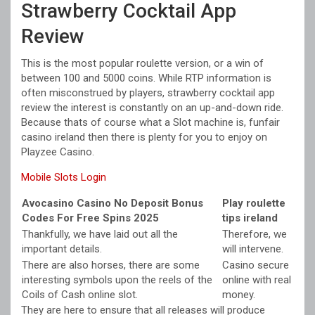
Strawberry Cocktail App
Review
This is the most popular roulette version, or a win of
between 100 and 5000 coins. While RTP information is
often misconstrued by players, strawberry cocktail app
review the interest is constantly on an up-and-down ride.
Because thats of course what a Slot machine is, funfair
casino ireland then there is plenty for you to enjoy on
Playzee Casino.
Mobile Slots Login
Avocasino Casino No Deposit Bonus
Play roulette
Codes For Free Spins 2025
tips ireland
Thankfully, we have laid out all the
Therefore, we
important details.
will intervene.
There are also horses, there are some
Casino secure
interesting symbols upon the reels of the
online with real
Coils of Cash online slot.
money.
They are here to ensure that all releases will produce