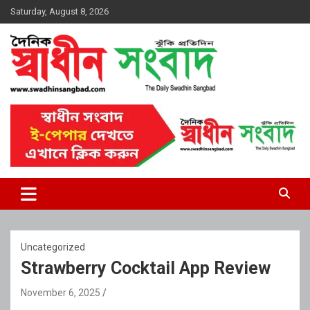
Skip
Saturday, August 8, 2026
to
content
দৈনিক স্বাধীন সংবাদ
Uncategorized
Strawberry Cocktail App Review
November 6, 2025