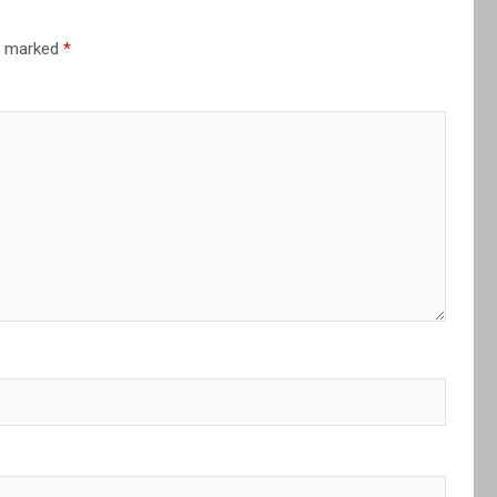
re marked
*