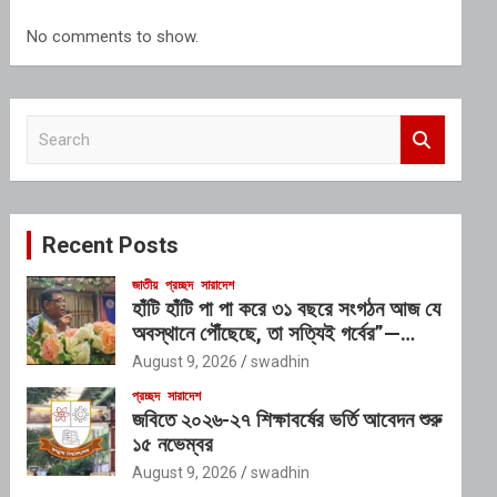
No comments to show.
S
e
a
r
c
Recent Posts
h
জাতীয়
প্রচ্ছদ
সারাদেশ
হাঁটি হাঁটি পা পা করে ৩১ বছরে সংগঠন আজ যে
অবস্থানে পৌঁছেছে, তা সত্যিই গর্বের”—
অতিরিক্ত ডিআইজি
August 9, 2026
swadhin
প্রচ্ছদ
সারাদেশ
জবিতে ২০২৬-২৭ শিক্ষাবর্ষের ভর্তি আবেদন শুরু
১৫ নভেম্বর
August 9, 2026
swadhin