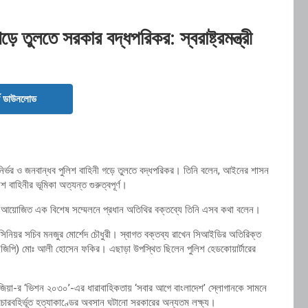
ে তুলতে সরকার বদ্ধপরিকর: স্বরাষ্ট্রমন্ত্রী
ড ডাউনলোড
নির্ভর ও জনবান্ধব পুলিশ বাহিনী গড়ে তুলতে বদ্ধপরিকর। তিনি বলেন, আইনের শাসন
 বাহিনীর ভূমিকা অত্যন্ত গুরুত্বপূর্ণ।
সঙ্গে আয়োজিত এক বিশেষ সম্মেলনে প্রধান অতিথির বক্তব্যে তিনি এসব কথা বলেন।
র সিনিয়র সচিব
মনজুর মোর্শেদ চৌধুরী
। স্বাগত বক্তব্য রাখেন সিআইডির অতিরিক্ত
ইজিপি)
মোঃ আলী হোসেন ফকির
। এছাড়া উপস্থিত ছিলেন পুলিশ হেডকোয়ার্টারের
জিয়া
-র ‘ভিশন ২০৩০’-এর ধারাবাহিকতায় ‘সবার আগে বাংলাদেশ’ স্লোগানকে সামনে
বিচারবহির্ভূত হত্যাকাণ্ডের অবসান ঘটানো সরকারের অন্যতম লক্ষ্য।