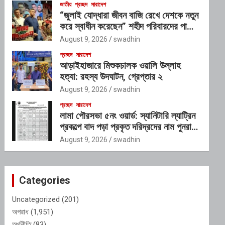
জাতীয়
প্রচ্ছদ
সারাদেশ
“জুলাই যোদ্ধারা জীবন বাজি রেখে দেশকে নতুন
করে স্বাধীন করেছেন” শহীদ পরিবারদের পাশে
থাকার অঙ্গীকার গণপূর্তমন্ত্রীর
August 9, 2026
swadhin
প্রচ্ছদ
সারাদেশ
আড়াইহাজারে মিশুকচালক ওয়ালি উল্লাহ
হত্যা: রহস্য উদঘাটন, গ্রেপ্তার ২
August 9, 2026
swadhin
প্রচ্ছদ
সারাদেশ
লামা পৌরসভা ৫নং ওয়ার্ড: স্যানিটারি ল্যাট্রিন
প্রকল্পে বাদ পড়া প্রকৃত দরিদ্রদের নাম পুনরায়
তালিকাভুক্ত করার আহ্বান
August 9, 2026
swadhin
Categories
Uncategorized
(201)
অপরাধ
(1,951)
অর্থনীতি
(83)