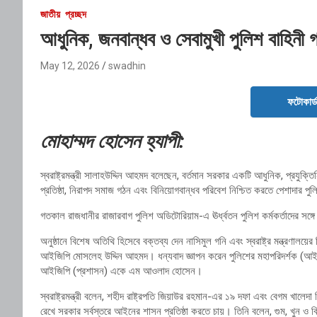
জাতীয়
প্রচ্ছদ
আধুনিক, জনবান্ধব ও সেবামুখী পুলিশ বাহিনী গড়
May 12, 2026
swadhin
ফটোকার্
মোহাম্মদ হোসেন হ্যাপী:
স্বরাষ্ট্রমন্ত্রী
সালাহউদ্দিন আহমদ
বলেছেন, বর্তমান সরকার একটি আধুনিক, প্রযুক্তি
প্রতিষ্ঠা, নিরাপদ সমাজ গঠন এবং বিনিয়োগবান্ধব পরিবেশ নিশ্চিত করতে পেশাদার পুলিশ
গতকাল রাজধানীর
রাজারবাগ পুলিশ অডিটোরিয়াম
-এ ঊর্ধ্বতন পুলিশ কর্মকর্তাদের 
অনুষ্ঠানে বিশেষ অতিথি হিসেবে বক্তব্য দেন
নাসিমুল গনি
এবং স্বরাষ্ট্র মন্ত্রণালয়ে
আইজিপি
মোসলেহ উদ্দিন আহমদ
। ধন্যবাদ জ্ঞাপন করেন পুলিশের মহাপরিদর্শক (আ
আইজিপি (প্রশাসন)
একে এম আওলাদ হোসেন
।
স্বরাষ্ট্রমন্ত্রী বলেন, শহীদ রাষ্ট্রপতি
জিয়াউর রহমান
-এর ১৯ দফা এবং
বেগম খালেদা 
রেখে সরকার সর্বস্তরে আইনের শাসন প্রতিষ্ঠা করতে চায়। তিনি বলেন, গুম, খুন ও 