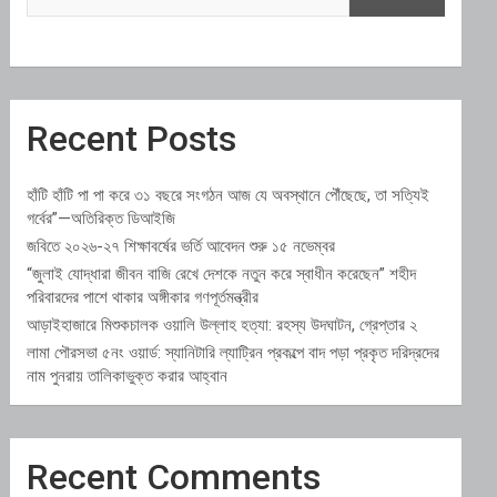
Recent Posts
হাঁটি হাঁটি পা পা করে ৩১ বছরে সংগঠন আজ যে অবস্থানে পৌঁছেছে, তা সত্যিই
গর্বের”—অতিরিক্ত ডিআইজি
জবিতে ২০২৬-২৭ শিক্ষাবর্ষের ভর্তি আবেদন শুরু ১৫ নভেম্বর
“জুলাই যোদ্ধারা জীবন বাজি রেখে দেশকে নতুন করে স্বাধীন করেছেন” শহীদ
পরিবারদের পাশে থাকার অঙ্গীকার গণপূর্তমন্ত্রীর
আড়াইহাজারে মিশুকচালক ওয়ালি উল্লাহ হত্যা: রহস্য উদঘাটন, গ্রেপ্তার ২
লামা পৌরসভা ৫নং ওয়ার্ড: স্যানিটারি ল্যাট্রিন প্রকল্পে বাদ পড়া প্রকৃত দরিদ্রদের
নাম পুনরায় তালিকাভুক্ত করার আহ্বান
Recent Comments