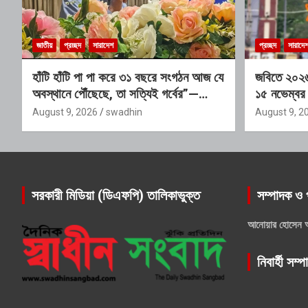
জাতীয়
প্রচ্ছদ
সারাদেশ
প্রচ্ছদ
সারাদে
হাঁটি হাঁটি পা পা করে ৩১ বছরে সংগঠন আজ যে
জবিতে ২০২৬-
অবস্থানে পৌঁছেছে, তা সত্যিই গর্বের”—
১৫ নভেম্বর
অতিরিক্ত ডিআইজি
August 9, 2026
swadhin
August 9, 2
সরকারী মিডিয়া (ডিএফপি) তালিকাভুক্ত
সম্পাদক ও 
আনোয়ার হোসেন 
নিবার্হী সম্