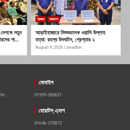
প্রচ্ছদ
সারাদেশ
 দেশকে নতুন
আড়াইহাজারে মিশুকচালক ওয়ালি উল্লাহ
ারদের পাশে
হত্যা: রহস্য উদঘাটন, গ্রেপ্তার ২
August 9, 2026
swadhin
মোবাইল
ঝিল,
01939-300621
হোয়াটস্ এ্যাপ
01646-370872