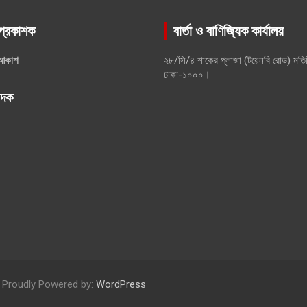
প্রকাশক
বার্তা ও বাণিজ্যিক কার্যালয়
আকাশ
২৮/সি/৪ শাকের প্লাজা (টয়েনবি রোড) মতি
ঢাকা-১০০০।
পাদক
Proudly Powered by:
WordPress