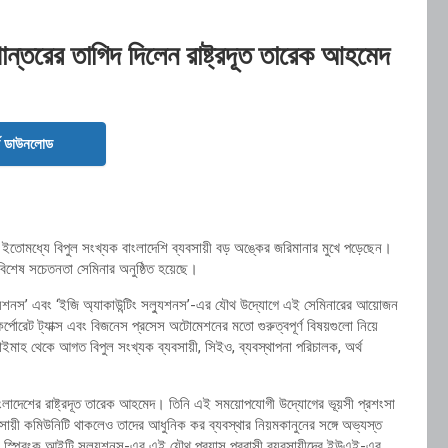
ান্তরের তাগিদ দিলেন রাষ্ট্রদূত তারেক আহমেদ
ড ডাউনলোড
য় ইতোমধ্যে বিপুল সংখ্যক বাংলাদেশি ব্যবসায়ী বড় অঙ্কের জরিমানার মুখে পড়েছেন।
 বিশেষ সচেতনতা সেমিনার অনুষ্ঠিত হয়েছে।
যুশনস’ এবং ‘ইজি অ্যাকাউন্টিং সল্যুশনস’-এর যৌথ উদ্যোগে এই সেমিনারের আয়োজন
পোরেট ট্যাক্স এবং বিজনেস প্রসেস অটোমেশনের মতো গুরুত্বপূর্ণ বিষয়গুলো নিয়ে
াহ থেকে আগত বিপুল সংখ্যক ব্যবসায়ী, সিইও, ব্যবস্থাপনা পরিচালক, অর্থ
াংলাদেশের রাষ্ট্রদূত তারেক আহমেদ। তিনি এই সময়োপযোগী উদ্যোগের ভূয়সী প্রশংসা
সায়ী কমিউনিটি থাকলেও তাদের আধুনিক কর ব্যবস্থার নিয়মকানুনের সঙ্গে অভ্যস্ত
জি স্প্রিংক আইটি সল্যুশনস-এর এই যৌথ প্রয়াস প্রবাসী ব্যবসায়ীদের ইউএই-এর