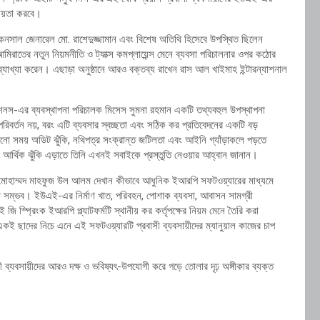
হায়তা করবে।
র কনসাল জেনারেল মো. রাশেদুজ্জামান এবং বিশেষ অতিথি হিসেবে উপস্থিত ছিলেন
 আমিরাতের নতুন নিয়মনীতি ও ট্যাক্স কমপ্লায়েন্স মেনে ব্যবসা পরিচালনার ওপর কঠোর
্যাখ্যা করেন। এছাড়া অনুষ্ঠানে আরও বক্তব্য রাখেন রাস আল খাইমাহ ইন্টারন্যাশনাল
সল্যুশনস-এর ব্যবস্থাপনা পরিচালক মিসেস সুমনা রহমান একটি তথ্যবহুল উপস্থাপনা
 পরিবর্তন নয়, বরং এটি ব্যবসার স্বচ্ছতা এবং সঠিক কর প্রতিবেদনের একটি বড়
োনো সময় অডিট ঝুঁকি, নথিপত্র সংক্রান্ত জটিলতা এবং আইনি গ্যাঁড়াকলে পড়তে
ও আর্থিক ঝুঁকি এড়াতে তিনি এখনই সবাইকে প্রস্তুতি নেওয়ার আহ্বান জানান।
ও মোহাম্মদ মাহফুজ উল আলম দেখান কীভাবে আধুনিক ইআরপি সফটওয়্যারের মাধ্যমে
্রিয় করা সম্ভব। ইউএই-এর নির্মাণ খাত, পরিবহন, পোশাক ব্যবসা, আবাসন সামগ্রী
 জি স্প্রিংক ইআরপি প্ল্যাটফর্মটি স্থানীয় কর কর্তৃপক্ষের নিয়ম মেনে তৈরি করা
 একই ছাদের নিচে এনে এই সফটওয়্যারটি প্রবাসী ব্যবসায়ীদের ম্যানুয়াল কাজের চাপ
ী ব্যবসায়ীদের আরও দক্ষ ও ভবিষ্যৎ-উপযোগী করে গড়ে তোলার দৃঢ় অঙ্গীকার ব্যক্ত