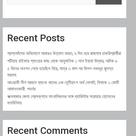
Recent Posts
প্রশ্নফাঁসের অভিযোগে আবারও উত্তাল ভারত, ৯ দিন ধরে রাজপথে চাকরিপ্রার্থীরা
পটিয়ায় বাইকার গ্যাংয়ের কাছ থেকে আনুমানিক ১ লাখ ইয়াবা উদ্ধার, আটক ৬
৫ দিনের অনশন শেষে হয়েছিল বিয়ে, মাত্র ৩ মাস পর মিলল নববধূর ঝুলন্ত
মরদেহ
আওয়ামী লীগ আমলে ব্যাংক খাতের এক-তৃতীয়াংশ অর্থ লোপাট, বিপাকে ২ কোটি
আমানতকারী: গভর্নর
কক্সবাজার জেলা প্রেসক্লাবে সাংবাদিকদের সঙ্গে ব্যারিস্টার সরোয়ার হোসেনের
মতবিনিময়
Recent Comments