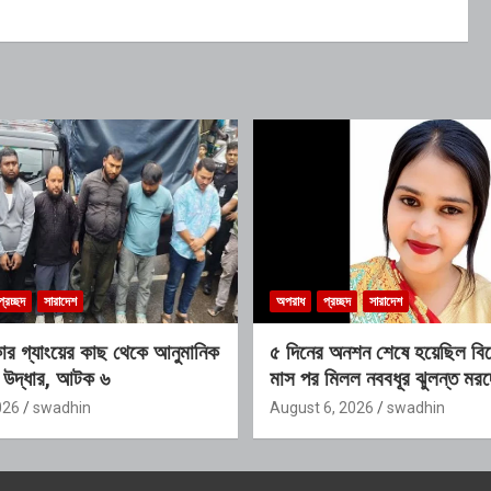
প্রচ্ছদ
সারাদেশ
অপরাধ
প্রচ্ছদ
সারাদেশ
ার গ্যাংয়ের কাছ থেকে আনুমানিক
৫ দিনের অনশন শেষে হয়েছিল বিয়
া উদ্ধার, আটক ৬
মাস পর মিলল নববধূর ঝুলন্ত মর
026
swadhin
August 6, 2026
swadhin