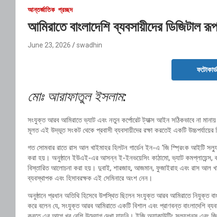
আন্তর্জাতিক
প্রচ্ছদ
আমিরাতে বাংলাদেশি ব্যবসায়ীদের ডিজিটাল রূপ
June 23, 2026
swadhin
ফটোকার্
মোঃ আরাফাতুল ইসলাম:
সংযুক্ত আরব আমিরাতে ভ্যাট এবং নতুন কর্পোরেট ট্যাক্স আইন সঠিকভাবে না মানা
মূলত এই উদ্ভূত সংকট থেকে প্রবাসী ব্যবসায়ীদের রক্ষা করতেই একটি উচ্চপর্যায়ের
গত সোমবার রাতে রাস আল খাইমাহর হিলটন গার্ডেন ইন-এ ‘জি স্প্রিংক আইটি সল্
করা হয়। অনুষ্ঠানে ইউএই-এর আসন্ন ই-ইনভয়েসিং কাঠামো, ভ্যাট কমপ্লায়েন্স, কর্
বিস্তারিত আলোচনা করা হয়। দুবাই, শারজাহ, আজমান, ফুজাইরাহ এবং রাস আল খাইম
ব্যবস্থাপক এবং হিসাবরক্ষক এই সেমিনারে অংশ নেন।
অনুষ্ঠানে প্রধান অতিথি হিসেবে উপস্থিত ছিলেন সংযুক্ত আরব আমিরাতে নিযুক্ত ব
করে বলেন যে, সংযুক্ত আরব আমিরাতে একটি বিশাল এবং প্রাণবন্ত বাংলাদেশি ব্যব
করতে এর আগে খুব বেশি উদ্যোগ দেখা যায়নি। ইজি অ্যাকাউন্টিং সল্যুশনস এবং 