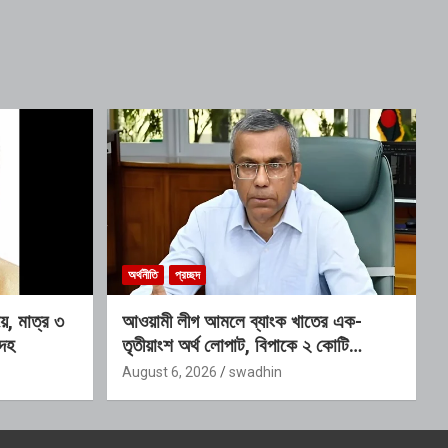
অর্থনীতি
প্রচ্ছদ
ে, মাত্র ৩
আওয়ামী লীগ আমলে ব্যাংক খাতের এক-
দেহ
তৃতীয়াংশ অর্থ লোপাট, বিপাকে ২ কোটি
আমানতকারী: গভর্নর
August 6, 2026
swadhin