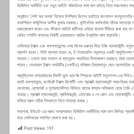
ডিজিটাল অর্থনীতি এবং নতুন আইনি পরিবর্তনের সঙ্গে খাপ খাইয়ে নিতে দারুণভাবে স
অনুষ্ঠানে ‘গেস্ট অব অনার’ হিসেবে উপস্থিত ছিলেন দুবাইয়ে বাংলাদেশ কনস্যুলেটে
কমার্শিয়াল কাউন্সিলর আশীষ কুমার সরকার। কূটনৈতিক কর্মকর্তারা তাঁদের বক্তব্যে
গুরুত্বারোপ করেন এবং কীভাবে আইনি জটিলতা এড়িয়ে ব্যবসা টিকিয়ে রাখা যায় তা ব
মেরিন স্পোর্টস ক্লাবের নির্বাহী চেয়ারম্যান আরিফ ইব্রাহিম আল হারানকি।
সেমিনারে ট্যাক্স এবং কমপ্লায়েন্সের ওপর বিশেষ গুরুত্ব দিয়ে ইজি অ্যাকাউন্টিং 
প্রদর্শন করেন। তিনি ব্যাখ্যা করেন যে, ই-ইনভয়েসিং শুধুমাত্র একটি প্রযুক্তিগত
মাধ্যম। এখনো যারা সনাতন বা ম্যানুয়াল পদ্ধতিতে হিসাবরক্ষণ করছেন, তারা যেক
পারেন। ফেডারেল ট্যাক্স অথরিটির (এফটিএ) ভবিষ্যৎ নিয়মকানুন মেনে ব্যবসায়িক 
প্রযুক্তিগত বাস্তবায়নের দিকটি তুলে ধরে জি স্প্রিংক আইটি সল্যুশনস-এর সিই
ভ্যাট কমপ্লায়েন্স, কর্পোরেট ট্যাক্স রিপোর্টিং এবং প্রজেক্ট ম্যানেজমেন্ট স্বয়ংক
কেনাবেচা, রেস্তোরাঁ ও সুপারমার্কেটসহ বিভিন্ন খাতের বাস্তব অভিজ্ঞতা থেকে তৈরি এই
হয়েছে। প্রজেক্ট ম্যানেজমেন্ট, প্রকিউরমেন্ট, এইচআর ও পে-রোল এবং অ্যাকাউন্টিং
কমিয়ে দ্রুত সঠিক সিদ্ধান্ত নিতে সাহায্য করছে।
সবশেষে, ইউএই-এর দ্রুত অগ্রসরমান ডিজিটাল অর্থনীতির সঙ্গে তাল মিলিয়ে প্রবাস
করে সেমিনারের সমাপ্তি ঘোষণা করা হয়।
Post Views:
191