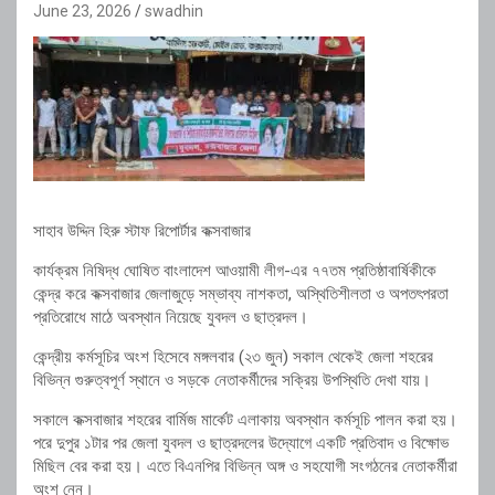
June 23, 2026
swadhin
সাহাব উদ্দিন হিরু স্টাফ রিপোর্টার কক্সবাজার
কার্যক্রম নিষিদ্ধ ঘোষিত বাংলাদেশ আওয়ামী লীগ-এর ৭৭তম প্রতিষ্ঠাবার্ষিকীকে
কেন্দ্র করে কক্সবাজার জেলাজুড়ে সম্ভাব্য নাশকতা, অস্থিতিশীলতা ও অপতৎপরতা
প্রতিরোধে মাঠে অবস্থান নিয়েছে যুবদল ও ছাত্রদল।
কেন্দ্রীয় কর্মসূচির অংশ হিসেবে মঙ্গলবার (২৩ জুন) সকাল থেকেই জেলা শহরের
বিভিন্ন গুরুত্বপূর্ণ স্থানে ও সড়কে নেতাকর্মীদের সক্রিয় উপস্থিতি দেখা যায়।
সকালে কক্সবাজার শহরের বার্মিজ মার্কেট এলাকায় অবস্থান কর্মসূচি পালন করা হয়।
পরে দুপুর ১টার পর জেলা যুবদল ও ছাত্রদলের উদ্যোগে একটি প্রতিবাদ ও বিক্ষোভ
মিছিল বের করা হয়। এতে বিএনপির বিভিন্ন অঙ্গ ও সহযোগী সংগঠনের নেতাকর্মীরা
অংশ নেন।