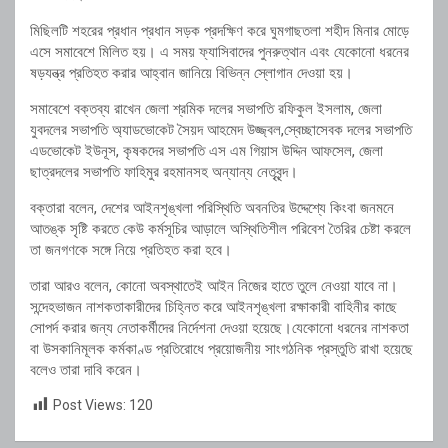
মিছিলটি শহরের প্রধান প্রধান সড়ক প্রদক্ষিণ করে ঘুমগাছতলা শহীদ মিনার মোড়ে
এসে সমাবেশে মিলিত হয়। এ সময় ফ্যাসিবাদের পুনরুত্থান এবং যেকোনো ধরনের
ষড়যন্ত্র প্রতিহত করার আহ্বান জানিয়ে বিভিন্ন স্লোগান দেওয়া হয়।
সমাবেশে বক্তব্য রাখেন জেলা শ্রমিক দলের সভাপতি রফিকুল ইসলাম, জেলা
যুবদলের সভাপতি অ্যাডভোকেট সৈয়দ আহমেদ উজ্জ্বল,স্বেচ্ছাসেবক দলের সভাপতি
এডভোকেট ইউনূস, কৃষকদের সভাপতি এস এম গিয়াস উদ্দিন আফসেল, জেলা
ছাত্রদলের সভাপতি ফাহিমুর রহমানসহ অন্যান্য নেতৃবৃন্দ।
বক্তারা বলেন, দেশের আইনশৃঙ্খলা পরিস্থিতি অবনতির উদ্দেশ্যে কিংবা জনমনে
আতঙ্ক সৃষ্টি করতে কেউ কর্মসূচির আড়ালে অস্থিতিশীল পরিবেশ তৈরির চেষ্টা করলে
তা জনগণকে সঙ্গে নিয়ে প্রতিহত করা হবে।
তারা আরও বলেন, কোনো অবস্থাতেই আইন নিজের হাতে তুলে নেওয়া যাবে না।
সন্দেহভাজন নাশকতাকারীদের চিহ্নিত করে আইনশৃঙ্খলা রক্ষাকারী বাহিনীর কাছে
সোপর্দ করার জন্য নেতাকর্মীদের নির্দেশনা দেওয়া হয়েছে।যেকোনো ধরনের নাশকতা
বা উসকানিমূলক কর্মকাণ্ড প্রতিরোধে প্রয়োজনীয় সাংগঠনিক প্রস্তুতি রাখা হয়েছে
বলেও তারা দাবি করেন।
Post Views:
120