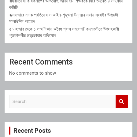
রাষ্ট্রবিরোধী কার্যকলাপের অভিযোগ: জবির ৬৮ শিক্ষককে ঘিরে তদন্তে ৪ সদস্যের
কমিটি
কক্সবাজারে মাদক প্রতিরোধ ও আইন-শৃঙ্খলা উন্নয়ন সভায় স্বরাষ্ট্র উপদেষ্টা
সালাউদ্দিন আহমদ
৫০ হাজার থেকে ১ লাখ টাকায় অবৈধ গ্যাস সংযোগ!’ কদমতলীতে উপসহকারী
প্রকৌশলীর ছত্রছায়ার অভিযোগ
Recent Comments
No comments to show.
S
e
a
r
c
Recent Posts
h