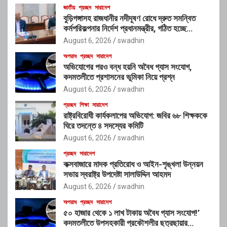
জাতীয়
প্রচ্ছদ
সারাদেশ
বুড়িগঙ্গাসহ রাজধানীর নদীদূষণ রোধে দ্রুত সমন্বিত
কর্মপরিকল্পনার নির্দেশ প্রধানমন্ত্রীর, গঠিত হচ্ছে
আন্তঃসংস্থা সমন্বয় কমিটি
August 6, 2026
swadhin
অপরাধ
প্রচ্ছদ
সারাদেশ
অভিযোগের পরও বন্ধ হয়নি অবৈধ গ্যাস সংযোগ,
কদমতলীতে প্রশাসনের ভূমিকা নিয়ে প্রশ্ন
August 6, 2026
swadhin
প্রচ্ছদ
শিক্ষা
সারাদেশ
রাষ্ট্রবিরোধী কার্যকলাপের অভিযোগ: জবির ৬৮ শিক্ষককে
ঘিরে তদন্তে ৪ সদস্যের কমিটি
August 6, 2026
swadhin
প্রচ্ছদ
সারাদেশ
কক্সবাজারে মাদক প্রতিরোধ ও আইন-শৃঙ্খলা উন্নয়ন
সভায় স্বরাষ্ট্র উপদেষ্টা সালাউদ্দিন আহমদ
August 6, 2026
swadhin
অপরাধ
প্রচ্ছদ
সারাদেশ
৫০ হাজার থেকে ১ লাখ টাকায় অবৈধ গ্যাস সংযোগ!’
কদমতলীতে উপসহকারী প্রকৌশলীর ছত্রছায়ার