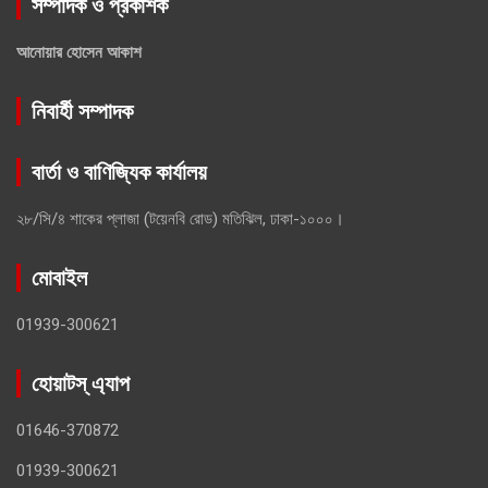
সম্পাদক ও প্রকাশক
আনোয়ার হোসেন আকাশ
নিবার্হী সম্পাদক
বার্তা ও বাণিজ্যিক কার্যালয়
২৮/সি/৪ শাকের প্লাজা (টয়েনবি রোড) মতিঝিল, ঢাকা-১০০০।
মোবাইল
01939-300621
হোয়াটস্ এ্যাপ
01646-370872
01939-300621