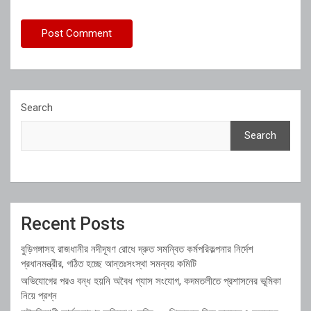
Search
Search
Recent Posts
বুড়িগঙ্গাসহ রাজধানীর নদীদূষণ রোধে দ্রুত সমন্বিত কর্মপরিকল্পনার নির্দেশ
প্রধানমন্ত্রীর, গঠিত হচ্ছে আন্তঃসংস্থা সমন্বয় কমিটি
অভিযোগের পরও বন্ধ হয়নি অবৈধ গ্যাস সংযোগ, কদমতলীতে প্রশাসনের ভূমিকা
নিয়ে প্রশ্ন