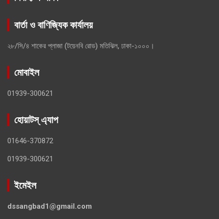
বার্তা ও বাণিজ্যিক কার্যালয়
২৮/সি/৪ শাকের প্লাজা (টয়েনবি রোড) মতিঝিল, ঢাকা-১০০০।
মোবাইল
01939-300621
হোয়াটস্ এ্যাপ
01646-370872
01939-300621
ইমেইল
dssangbad1@gmail.com