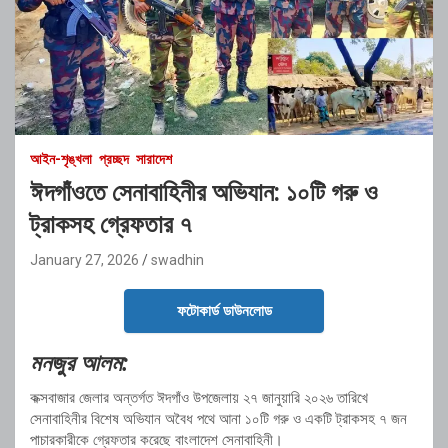
আইন-শৃঙ্খলা
প্রচ্ছদ
সারাদেশ
ঈদগাঁওতে সেনাবাহিনীর অভিযান: ১০টি গরু ও
ট্রাকসহ গ্রেফতার ৭
January 27, 2026
swadhin
ফটোকার্ড ডাউনলোড
মনজুর আলম:
কক্সবাজার জেলার অন্তর্গত ঈদগাঁও উপজেলায় ২৭ জানুয়ারি ২০২৬ তারিখে
সেনাবাহিনীর বিশেষ অভিযান অবৈধ পথে আনা ১০টি গরু ও একটি ট্রাকসহ ৭ জন
পাচারকারীকে গ্রেফতার করেছে বাংলাদেশ সেনাবাহিনী।