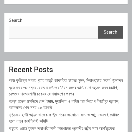
Search
Search
Recent Posts
আজ কুমিল্লা সফরে গৃহায়ণমন্ত্রী জাকারিয়া তাহের সুমন, নিরাপত্তায় সতর্ক প্রশাসন
স্মৃতি দ্বার–৮ নম্বর রোডে রাজউকের নিয়ম ভঙ্গের অভিযোগে বহুতল ভবন নির্মাণ,
নেপথ্যে প্রভাবশালী চক্রের যোগসাজশের প্রশ্ন
বরুড়া মডেল মসজিদে পেশ ইমাম, মুয়াজ্জিন ও খাদিম পদে নিয়োগ বিজ্ঞপ্তি প্রকাশ,
আবেদনের শেষ সময় ১০ আগস্ট
বুড়িচংয়ে হাজী আব্দুল খালেক ফাউন্ডেশনের আলোচনা সভা ও আনন্দ ভ্রমণ, ঘোষিত
হলো নতুন কার্যনির্বাহী কমিটি
কচুয়ায় ওয়ার্ড যুবদল সভাপতি আলী আরশাদের প্রবাসীর স্ত্রীর সঙ্গে আপত্তিকর