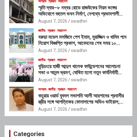
অপরাধ
প্রচ্ছদ
সারাদেশ
স্মৃতি দ্বার–৮ নম্বর রোডে রাজউকের নিয়ম ভঙ্গের
অভিযোগে বহুতল ভবন নির্মাণ, নেপথ্যে প্রভাবশালী
চক্রের যোগসাজশের প্রশ্ন
August 7, 2026
swadhin
জাতীয়
প্রচ্ছদ
সারাদেশ
বরুড়া মডেল মসজিদে পেশ ইমাম, মুয়াজ্জিন ও খাদিম পদে
নিয়োগ বিজ্ঞপ্তি প্রকাশ, আবেদনের শেষ সময় ১০
আগস্ট
August 7, 2026
swadhin
জাতীয়
প্রচ্ছদ
সারাদেশ
বুড়িচংয়ে হাজী আব্দুল খালেক ফাউন্ডেশনের আলোচনা
সভা ও আনন্দ ভ্রমণ, ঘোষিত হলো নতুন কার্যনির্বাহী
কমিটি
August 7, 2026
swadhin
অপরাধ
জাতীয়
প্রচ্ছদ
সারাদেশ
কচুয়ায় ওয়ার্ড যুবদল সভাপতি আলী আরশাদের প্রবাসীর
স্ত্রীর সঙ্গে আপত্তিকর ফোনালাপের অডিও ভাইরাল;
শাস্তির দাবি এলাকাবাসীর
August 7, 2026
swadhin
Categories