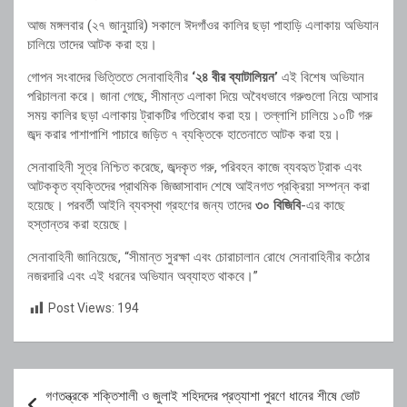
আজ মঙ্গলবার (২৭ জানুয়ারি) সকালে ঈদগাঁওর কালির ছড়া পাহাড়ি এলাকায় অভিযান
চালিয়ে তাদের আটক করা হয়।
গোপন সংবাদের ভিত্তিতে সেনাবাহিনীর
‘২৪ বীর ব্যাটালিয়ন’
এই বিশেষ অভিযান
পরিচালনা করে। জানা গেছে, সীমান্ত এলাকা দিয়ে অবৈধভাবে গরুগুলো নিয়ে আসার
সময় কালির ছড়া এলাকায় ট্রাকটির গতিরোধ করা হয়। তল্লাশি চালিয়ে ১০টি গরু
জব্দ করার পাশাপাশি পাচারে জড়িত ৭ ব্যক্তিকে হাতেনাতে আটক করা হয়।
সেনাবাহিনী সূত্র নিশ্চিত করেছে, জব্দকৃত গরু, পরিবহন কাজে ব্যবহৃত ট্রাক এবং
আটককৃত ব্যক্তিদের প্রাথমিক জিজ্ঞাসাবাদ শেষে আইনগত প্রক্রিয়া সম্পন্ন করা
হয়েছে। পরবর্তী আইনি ব্যবস্থা গ্রহণের জন্য তাদের
৩০ বিজিবি
-এর কাছে
হস্তান্তর করা হয়েছে।
সেনাবাহিনী জানিয়েছে, “সীমান্ত সুরক্ষা এবং চোরাচালান রোধে সেনাবাহিনীর কঠোর
নজরদারি এবং এই ধরনের অভিযান অব্যাহত থাকবে।”
Post Views:
194
Post
গণতন্ত্রকে শক্তিশালী ও জুলাই শহিদদের প্রত্যাশা পুরণে ধানের শীষে ভোট