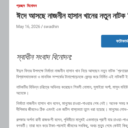
প্রচ্ছদ
বিনোদন
ঈদে আসছে নাজনীন হাসান খানের নতুন নাটক 
May 16, 2026
swadhin
ফটোকার্
স্বাধীন সংবাদ বিনোদন:
ঈদুল ফিতর উপলক্ষে নির্মাতা নাজনীন হাসান খান নিয়ে আসছেন নতুন নাটক
‘প্রণয়ে
বিশ্বাসঘাতকতা ও মানবিক সম্পর্কের টানাপোড়েনকে কেন্দ্র করে নির্মিত এই নাটকট
নাটকটির বিভিন্ন চরিত্রে অভিনয় করেছেন শিবলী নোমান, সুমাইয়া অর্পা, মাসুদ মহি
অনেকে।
নির্মাতা নাজনীন হাসান খান বলেন, মানুষের চাওয়া-পাওয়ার শেষ নেই। অনেক সময় মান
দীপিকার জীবনেও ঠিক এমনই এক জটিল বাস্তবতা তুলে ধরা হয়েছে। মানুষের লোভ-
গল্পকার অর্পনা রানী রাজবংশী বলেন, পৃথিবীতে মানুষই একমাত্র প্রাণী যার চাওয়
বশবর্তী। তারা মনে করে টাকা-পয়সাই জীবনের সবকিছু, অথচ মৃত্যু শেষে কেউই কিছু