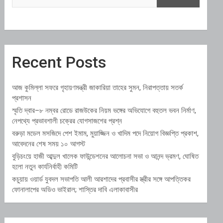
Recent Posts
আজ কুমিল্লা সফরে গৃহায়ণমন্ত্রী জাকারিয়া তাহের সুমন, নিরাপত্তায় সতর্ক
প্রশাসন
স্মৃতি দ্বার–৮ নম্বর রোডে রাজউকের নিয়ম ভঙ্গের অভিযোগে বহুতল ভবন নির্মাণ,
নেপথ্যে প্রভাবশালী চক্রের যোগসাজশের প্রশ্ন
বরুড়া মডেল মসজিদে পেশ ইমাম, মুয়াজ্জিন ও খাদিম পদে নিয়োগ বিজ্ঞপ্তি প্রকাশ,
আবেদনের শেষ সময় ১০ আগস্ট
বুড়িচংয়ে হাজী আব্দুল খালেক ফাউন্ডেশনের আলোচনা সভা ও আনন্দ ভ্রমণ, ঘোষিত
হলো নতুন কার্যনির্বাহী কমিটি
কচুয়ায় ওয়ার্ড যুবদল সভাপতি আলী আরশাদের প্রবাসীর স্ত্রীর সঙ্গে আপত্তিকর
ফোনালাপের অডিও ভাইরাল; শাস্তির দাবি এলাকাবাসীর