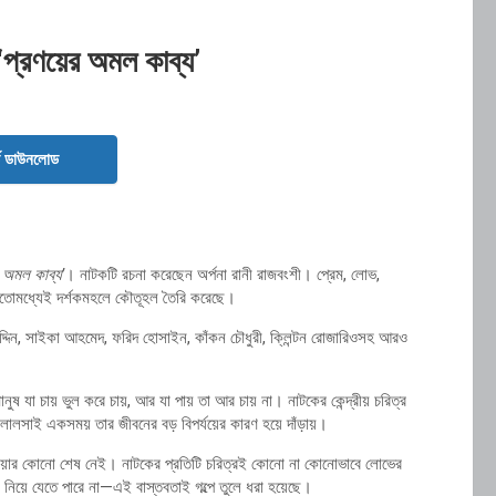
‘প্রণয়ের অমল কাব্য’
ড ডাউনলোড
র অমল কাব্য’
। নাটকটি রচনা করেছেন অর্পনা রানী রাজবংশী। প্রেম, লোভ,
ি ইতোমধ্যেই দর্শকমহলে কৌতূহল তৈরি করেছে।
উদ্দিন, সাইকা আহমেদ, ফরিদ হোসাইন, কাঁকন চৌধুরী, ক্লিন্টন রোজারিওসহ আরও
ুষ যা চায় ভুল করে চায়, আর যা পায় তা আর চায় না। নাটকের কেন্দ্রীয় চরিত্র
লালসাই একসময় তার জীবনের বড় বিপর্যয়ের কারণ হয়ে দাঁড়ায়।
া-পাওয়ার কোনো শেষ নেই। নাটকের প্রতিটি চরিত্রই কোনো না কোনোভাবে লোভের
 নিয়ে যেতে পারে না—এই বাস্তবতাই গল্পে তুলে ধরা হয়েছে।