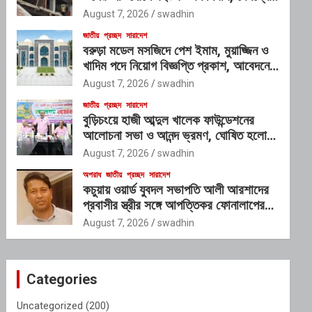
প্রভাবশালী চক্রের যোগসাজশের প্রশ্ন
August 7, 2026
swadhin
জাতীয়
প্রচ্ছদ
সারাদেশ
বরুড়া মডেল মসজিদে পেশ ইমাম, মুয়াজ্জিন ও
খাদিম পদে নিয়োগ বিজ্ঞপ্তি প্রকাশ, আবেদনের
শেষ সময় ১০ আগস্ট
August 7, 2026
swadhin
জাতীয়
প্রচ্ছদ
সারাদেশ
বুড়িচংয়ে হাজী আব্দুল খালেক ফাউন্ডেশনের
আলোচনা সভা ও আনন্দ ভ্রমণ, ঘোষিত হলো
নতুন কার্যনির্বাহী কমিটি
August 7, 2026
swadhin
অপরাধ
জাতীয়
প্রচ্ছদ
সারাদেশ
কচুয়ায় ওয়ার্ড যুবদল সভাপতি আলী আরশাদের
প্রবাসীর স্ত্রীর সঙ্গে আপত্তিকর ফোনালাপের
অডিও ভাইরাল; শাস্তির দাবি এলাকাবাসীর
August 7, 2026
swadhin
Categories
Uncategorized
(200)