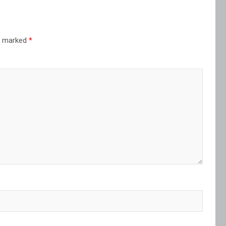
re marked
*