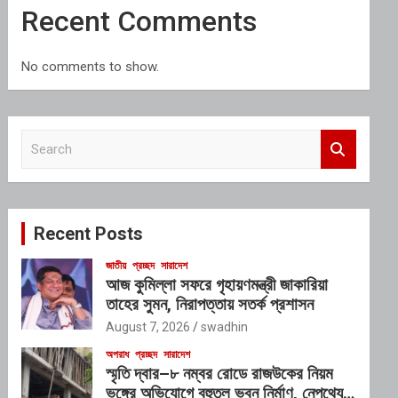
Recent Comments
No comments to show.
S
e
a
r
c
Recent Posts
h
জাতীয়
প্রচ্ছদ
সারাদেশ
আজ কুমিল্লা সফরে গৃহায়ণমন্ত্রী জাকারিয়া
তাহের সুমন, নিরাপত্তায় সতর্ক প্রশাসন
August 7, 2026
swadhin
অপরাধ
প্রচ্ছদ
সারাদেশ
স্মৃতি দ্বার–৮ নম্বর রোডে রাজউকের নিয়ম
ভঙ্গের অভিযোগে বহুতল ভবন নির্মাণ, নেপথ্যে