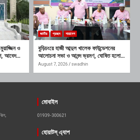
জাতীয়
প্রচ্ছদ
সারাদেশ
য়াজ্জিন ও
বুড়িচংয়ে হাজী আব্দুল খালেক ফাউন্ডেশনের
কাশ, আবেদনের
আলোচনা সভা ও আনন্দ ভ্রমণ, ঘোষিত হলো
নতুন কার্যনির্বাহী কমিটি
August 7, 2026
swadhin
মোবাইল
ঝিল,
01939-300621
হোয়াটস্ এ্যাপ