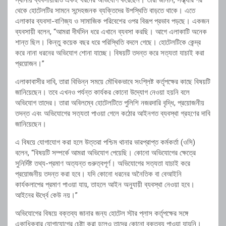
স্থানীয় ব্যবসায়ীরাও একই ধরনের অভিযোগ করেছেন। তারা জানান, সন্ধ্যার পর
থেকে হোটেলটির সামনে সন্দেহজনক ব্যক্তিদের উপস্থিতি বাড়তে থাকে। এতে
এলাকার ব্যবসা-বাণিজ্য ও সামাজিক পরিবেশের ওপর বিরূপ প্রভাব পড়ছে। একজন
ব্যবসায়ী বলেন, “আমরা দীর্ঘদিন ধরে এখানে ব্যবসা করছি। আগে এলাকাটি অনেক
শান্ত ছিল। কিন্তু কয়েক বছর ধরে পরিস্থিতি বদলে গেছে। হোটেলটিকে কেন্দ্র
করে নানা ধরনের অভিযোগ শোনা যাচ্ছে। বিষয়টি তদন্ত করে সত্যতা যাচাই করা
প্রয়োজন।”
এলাকাবাসীর দাবি, তারা বিভিন্ন সময়ে মৌখিকভাবে সংশ্লিষ্ট কর্তৃপক্ষের কাছে বিষয়টি
জানিয়েছেন। তবে এখনও পর্যন্ত কার্যকর কোনো উদ্যোগ নেওয়া হয়নি বলে
অভিযোগ তাদের। তারা অবিলম্বে হোটেলটিতে পুলিশি নজরদারি বৃদ্ধি, প্রয়োজনীয়
তদন্ত এবং অভিযোগের সত্যতা পাওয়া গেলে কঠোর আইনগত ব্যবস্থা গ্রহণের দাবি
জানিয়েছেন।
এ বিষয়ে যোগাযোগ করা হলে উত্তরা পশ্চিম থানার ভারপ্রাপ্ত কর্মকর্তা (ওসি)
বলেন, “বিষয়টি সম্পর্কে আমরা অভিযোগ পেয়েছি। কোনো অভিযোগের ক্ষেত্রে
সুনির্দিষ্ট তথ্য-প্রমাণ অত্যন্ত গুরুত্বপূর্ণ। অভিযোগের সত্যতা যাচাই করে
প্রয়োজনীয় তদন্ত করা হবে। যদি কোনো ধরনের অনৈতিক বা বেআইনি
কার্যকলাপের প্রমাণ পাওয়া যায়, তাহলে আইন অনুযায়ী ব্যবস্থা নেওয়া হবে।
আইনের ঊর্ধ্বে কেউ নয়।”
অভিযোগের বিষয়ে বক্তব্য জানার জন্য হোটেল স্টার প্লাস কর্তৃপক্ষের সঙ্গে
একাধিকবার যোগাযোগের চেষ্টা করা হলেও তাদের কোনো বক্তব্য পাওয়া যায়নি।