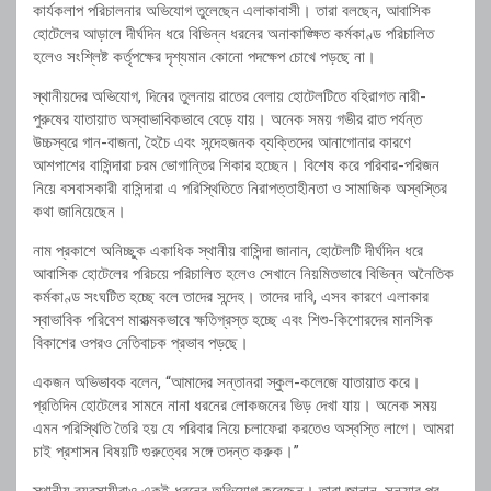
কার্যকলাপ পরিচালনার অভিযোগ তুলেছেন এলাকাবাসী। তারা বলছেন, আবাসিক
হোটেলের আড়ালে দীর্ঘদিন ধরে বিভিন্ন ধরনের অনাকাঙ্ক্ষিত কর্মকাণ্ড পরিচালিত
হলেও সংশ্লিষ্ট কর্তৃপক্ষের দৃশ্যমান কোনো পদক্ষেপ চোখে পড়ছে না।
স্থানীয়দের অভিযোগ, দিনের তুলনায় রাতের বেলায় হোটেলটিতে বহিরাগত নারী-
পুরুষের যাতায়াত অস্বাভাবিকভাবে বেড়ে যায়। অনেক সময় গভীর রাত পর্যন্ত
উচ্চস্বরে গান-বাজনা, হৈচৈ এবং সন্দেহজনক ব্যক্তিদের আনাগোনার কারণে
আশপাশের বাসিন্দারা চরম ভোগান্তির শিকার হচ্ছেন। বিশেষ করে পরিবার-পরিজন
নিয়ে বসবাসকারী বাসিন্দারা এ পরিস্থিতিতে নিরাপত্তাহীনতা ও সামাজিক অস্বস্তির
কথা জানিয়েছেন।
নাম প্রকাশে অনিচ্ছুক একাধিক স্থানীয় বাসিন্দা জানান, হোটেলটি দীর্ঘদিন ধরে
আবাসিক হোটেলের পরিচয়ে পরিচালিত হলেও সেখানে নিয়মিতভাবে বিভিন্ন অনৈতিক
কর্মকাণ্ড সংঘটিত হচ্ছে বলে তাদের সন্দেহ। তাদের দাবি, এসব কারণে এলাকার
স্বাভাবিক পরিবেশ মারাত্মকভাবে ক্ষতিগ্রস্ত হচ্ছে এবং শিশু-কিশোরদের মানসিক
বিকাশের ওপরও নেতিবাচক প্রভাব পড়ছে।
একজন অভিভাবক বলেন, “আমাদের সন্তানরা স্কুল-কলেজে যাতায়াত করে।
প্রতিদিন হোটেলের সামনে নানা ধরনের লোকজনের ভিড় দেখা যায়। অনেক সময়
এমন পরিস্থিতি তৈরি হয় যে পরিবার নিয়ে চলাফেরা করতেও অস্বস্তি লাগে। আমরা
চাই প্রশাসন বিষয়টি গুরুত্বের সঙ্গে তদন্ত করুক।”