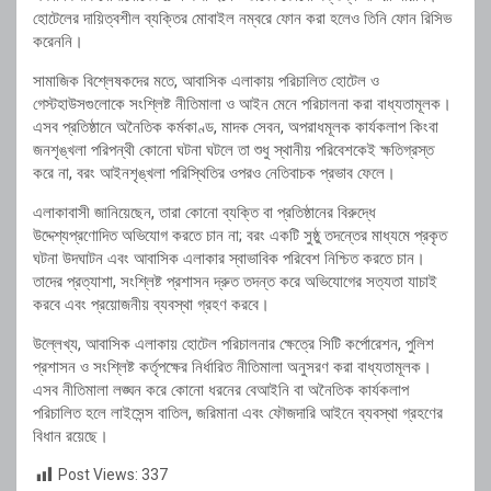
হোটেলের দায়িত্বশীল ব্যক্তির মোবাইল নম্বরে ফোন করা হলেও তিনি ফোন রিসিভ
করেননি।
সামাজিক বিশ্লেষকদের মতে, আবাসিক এলাকায় পরিচালিত হোটেল ও
গেস্টহাউসগুলোকে সংশ্লিষ্ট নীতিমালা ও আইন মেনে পরিচালনা করা বাধ্যতামূলক।
এসব প্রতিষ্ঠানে অনৈতিক কর্মকাণ্ড, মাদক সেবন, অপরাধমূলক কার্যকলাপ কিংবা
জনশৃঙ্খলা পরিপন্থী কোনো ঘটনা ঘটলে তা শুধু স্থানীয় পরিবেশকেই ক্ষতিগ্রস্ত
করে না, বরং আইনশৃঙ্খলা পরিস্থিতির ওপরও নেতিবাচক প্রভাব ফেলে।
এলাকাবাসী জানিয়েছেন, তারা কোনো ব্যক্তি বা প্রতিষ্ঠানের বিরুদ্ধে
উদ্দেশ্যপ্রণোদিত অভিযোগ করতে চান না; বরং একটি সুষ্ঠু তদন্তের মাধ্যমে প্রকৃত
ঘটনা উদঘাটন এবং আবাসিক এলাকার স্বাভাবিক পরিবেশ নিশ্চিত করতে চান।
তাদের প্রত্যাশা, সংশ্লিষ্ট প্রশাসন দ্রুত তদন্ত করে অভিযোগের সত্যতা যাচাই
করবে এবং প্রয়োজনীয় ব্যবস্থা গ্রহণ করবে।
উল্লেখ্য, আবাসিক এলাকায় হোটেল পরিচালনার ক্ষেত্রে সিটি কর্পোরেশন, পুলিশ
প্রশাসন ও সংশ্লিষ্ট কর্তৃপক্ষের নির্ধারিত নীতিমালা অনুসরণ করা বাধ্যতামূলক।
এসব নীতিমালা লঙ্ঘন করে কোনো ধরনের বেআইনি বা অনৈতিক কার্যকলাপ
পরিচালিত হলে লাইসেন্স বাতিল, জরিমানা এবং ফৌজদারি আইনে ব্যবস্থা গ্রহণের
বিধান রয়েছে।
Post Views:
337