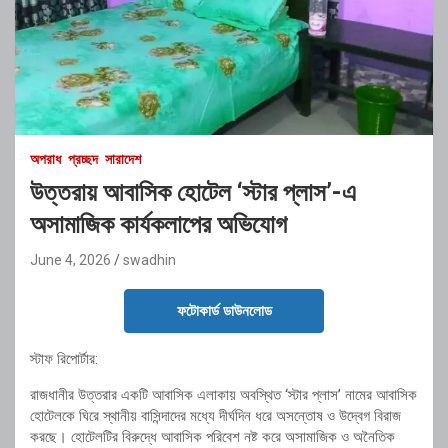
অপরাধ
প্রচ্ছদ
সারাদেশ
উত্তরায় আবাসিক হোটেল ‘স্টার প্লাস’-এ
অসামাজিক কার্যকলাপের অভিযোগ
June 4, 2026
swadhin
ফটোকার্ড ডাউনলোড
স্টাফ রিপোর্টার:
রাজধানীর উত্তরার একটি আবাসিক এলাকায় অবস্থিত ‘স্টার প্লাস’ নামের আবাসিক
হোটেলকে ঘিরে স্থানীয় বাসিন্দাদের মধ্যে দীর্ঘদিন ধরে অসন্তোষ ও উদ্বেগ বিরাজ
করছে। হোটেলটির বিরুদ্ধে আবাসিক পরিবেশ নষ্ট করে অসামাজিক ও অনৈতিক