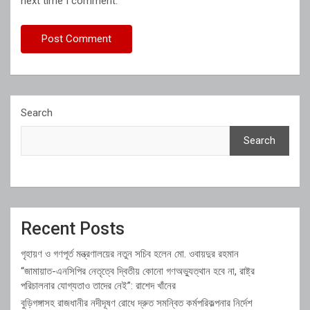
next time I comment.
Search
Search
Recent Posts
গৃহায়ণ ও গণপূর্ত মন্ত্রণালয়ের নতুন সচিব হলেন মো. ওবায়দুর রহমান
“জামায়াত-এনসিপির নেতৃত্বে দ্বিতীয় কোনো গণঅভ্যুত্থান হবে না, রাষ্ট্র
পরিচালনার যোগ্যতাও তাদের নেই”: রাশেদ খাঁনের
বুড়িগঙ্গাসহ রাজধানীর নদীদূষণ রোধে দ্রুত সমন্বিত কর্মপরিকল্পনার নির্দেশ