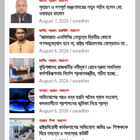
জাতীয়
প্রচ্ছদ
সারাদেশ
গৃহায়ণ ও গণপূর্ত মন্ত্রণালয়ের নতুন সচিব হলেন মো.
ওবায়দুর রহমান
August 7, 2026
swadhin
জাতীয়
প্রচ্ছদ
রাজনীতি
সারাদেশ
“জামায়াত-এনসিপির নেতৃত্বে দ্বিতীয় কোনো
গণঅভ্যুত্থান হবে না, রাষ্ট্র পরিচালনার যোগ্যতাও তাদের
নেই”: রাশেদ খাঁনের
August 6, 2026
swadhin
জাতীয়
প্রচ্ছদ
সারাদেশ
বুড়িগঙ্গাসহ রাজধানীর নদীদূষণ রোধে দ্রুত সমন্বিত
কর্মপরিকল্পনার নির্দেশ প্রধানমন্ত্রীর, গঠিত হচ্ছে
আন্তঃসংস্থা সমন্বয় কমিটি
August 6, 2026
swadhin
অপরাধ
প্রচ্ছদ
সারাদেশ
অভিযোগের পরও বন্ধ হয়নি অবৈধ গ্যাস সংযোগ,
কদমতলীতে প্রশাসনের ভূমিকা নিয়ে প্রশ্ন
August 6, 2026
swadhin
প্রচ্ছদ
শিক্ষা
সারাদেশ
রাষ্ট্রবিরোধী কার্যকলাপের অভিযোগ: জবির ৬৮ শিক্ষককে
ঘিরে তদন্তে ৪ সদস্যের কমিটি