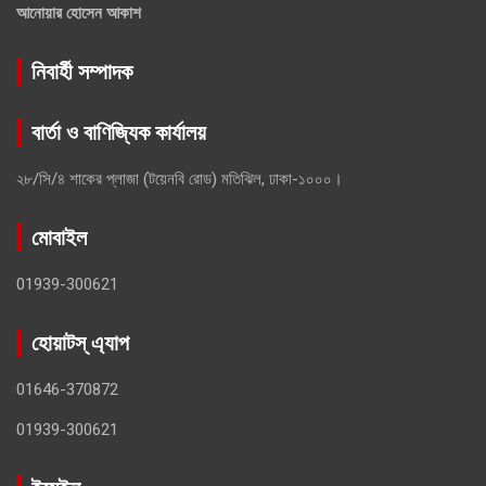
আনোয়ার হোসেন আকাশ
নিবার্হী সম্পাদক
বার্তা ও বাণিজ্যিক কার্যালয়
২৮/সি/৪ শাকের প্লাজা (টয়েনবি রোড) মতিঝিল, ঢাকা-১০০০।
মোবাইল
01939-300621
হোয়াটস্ এ্যাপ
01646-370872
01939-300621