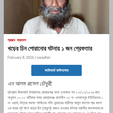
প্রচ্ছদ
সারাদেশ
খড়ের চিন পোরানোর ঘটনায় ১ জন গ্রেফতার
February 8, 2026
swadhin
ফটোকার্ড ডাউনলোড
এন আলম রাসেল চৌধুরী:
চট্টগ্রাম মিরসরাই উপজেলার জোরারগঞ্জ থানা এলাকায় গত ০৭/০২/২০২৬ রাত
অনুমান ১০:০০ ঘটিকার সময় জোরারগঞ্জ থানাধীন ০৫ নং ওসমানপুর ইউনিয়নের ১
নং ওয়ার্ড, উত্তর মরগাং সাকিনের শফি ভেন্ডারের বাড়ীস্থ আবুল কাশেম প্রঃ কালা
এর ঘরের পূর্ব পাশে খড়ের চিন (স্তুপে) আগুন দেওয়ার ঘটনায় স্থানীয় জনসাধারণের