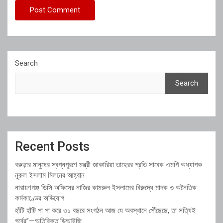
Search
Search
Recent Posts
বরুড়ার মানুষের স্বপ্নপূরণে মন্ত্রী জাকারিয়া তাহেরর প্রতি সাবেক এমপি অধ্যাপক
নুরুল ইসলাম মিলনের আহ্বান
নারায়ণগঞ্জ ডিসি অফিসের নাজির কামরুল ইসলামের বিরুদ্ধে মাদক ও অনৈতিক
কর্মকাণ্ডের অভিযোগ
হাঁটি হাঁটি পা পা করে ৩১ বছরে সংগঠন আজ যে অবস্থানে পৌঁছেছে, তা সত্যিই
গর্বের”—অতিরিক্ত ডিআইজি