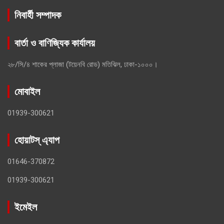
নিবার্হী সম্পাদক
বার্তা ও বাণিজ্যিক কার্যালয়
২৮/সি/৪ শাকের প্লাজা (টয়েনবি রোড) মতিঝিল, ঢাকা-১০০০।
মোবাইল
01939-300621
হোয়াটস্ এ্যাপ
01646-370872
01939-300621
ইমেইল