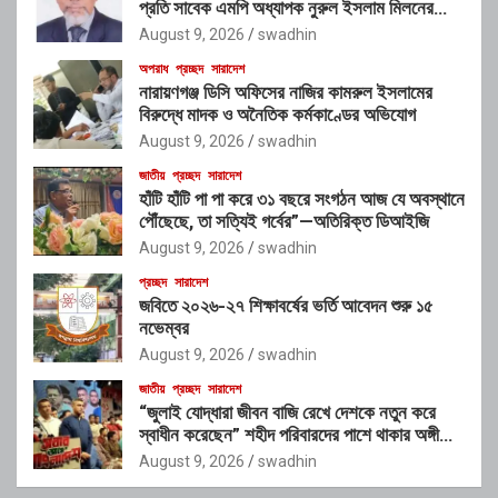
প্রতি সাবেক এমপি অধ্যাপক নুরুল ইসলাম মিলনের
আহ্বান
August 9, 2026
swadhin
অপরাধ
প্রচ্ছদ
সারাদেশ
নারায়ণগঞ্জ ডিসি অফিসের নাজির কামরুল ইসলামের
বিরুদ্ধে মাদক ও অনৈতিক কর্মকাণ্ডের অভিযোগ
August 9, 2026
swadhin
জাতীয়
প্রচ্ছদ
সারাদেশ
হাঁটি হাঁটি পা পা করে ৩১ বছরে সংগঠন আজ যে অবস্থানে
পৌঁছেছে, তা সত্যিই গর্বের”—অতিরিক্ত ডিআইজি
August 9, 2026
swadhin
প্রচ্ছদ
সারাদেশ
জবিতে ২০২৬-২৭ শিক্ষাবর্ষের ভর্তি আবেদন শুরু ১৫
নভেম্বর
August 9, 2026
swadhin
জাতীয়
প্রচ্ছদ
সারাদেশ
“জুলাই যোদ্ধারা জীবন বাজি রেখে দেশকে নতুন করে
স্বাধীন করেছেন” শহীদ পরিবারদের পাশে থাকার অঙ্গীকার
গণপূর্তমন্ত্রীর
August 9, 2026
swadhin