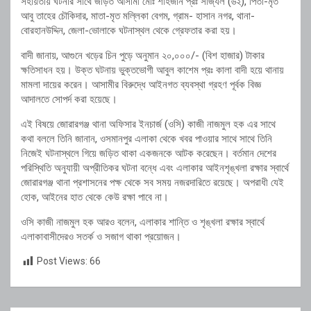
সহায়তায় ঘটনার সাথে জড়িত আসামী মোঃ শাহজান প্রঃ সাজ্যল (৬২), পিতা-মৃত
আবু তাহের চৌকিদার, মাতা-মৃত মল্লিকা বেগম, গ্রাম- হাসান নগর, থানা-
বোরহানউদ্দিন, জেলা-ভোলাকে ঘটনাস্থল থেকে গ্রেফতার করা হয়।
বাদী জানায়, আগুনে খড়ের চিন পুড়ে অনুমান ২০,০০০/- (বিশ হাজার) টাকার
ক্ষতিসাধন হয়। উক্ত ঘটনায় ভুক্তভোগী আবুল কাশেম প্রঃ কালা বাদী হয়ে থানায়
মামলা দায়ের করেন। আসামীর বিরুদ্ধে আইনগত ব্যবস্থা গ্রহণ পূর্বক বিজ্ঞ
আদালতে সোপর্দ করা হয়েছে।
এই বিষয়ে জোরারগঞ্জ থানা অফিসার ইনচার্জ (ওসি) কাজী নাজমুল হক এর সাথে
কথা বললে তিনি জানান, ওসমানপুর এলাকা থেকে খবর পাওয়ার সাথে সাথে তিনি
নিজেই ঘটনাস্থলে গিয়ে জড়িত থাকা একজনকে আটক করেছেন। বর্তমান দেশের
পরিস্থিতি অনুযায়ী অপ্রীতিকর ঘটনা বন্ধে এবং এলাকার আইনশৃঙ্খলা রক্ষার স্বার্থে
জোরারগঞ্জ থানা প্রশাসনের পক্ষ থেকে সব সময় নজরদারিতে রয়েছে। অপরাধী যেই
হোক, আইনের হাত থেকে কেউ রক্ষা পাবে না।
ওসি কাজী নাজমুল হক আরও বলেন, এলাকার শান্তি ও শৃঙ্খলা রক্ষার স্বার্থে
এলাকাবাসীদেরও সতর্ক ও সজাগ থাকা প্রয়োজন।
Post Views:
66