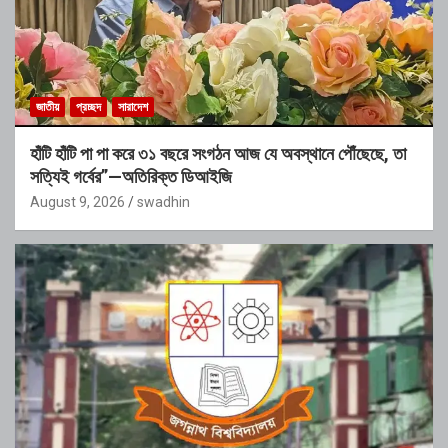
জাতীয়
প্রচ্ছদ
সারাদেশ
হাঁটি হাঁটি পা পা করে ৩১ বছরে সংগঠন আজ যে অবস্থানে পৌঁছেছে, তা
সত্যিই গর্বের”—অতিরিক্ত ডিআইজি
August 9, 2026
swadhin