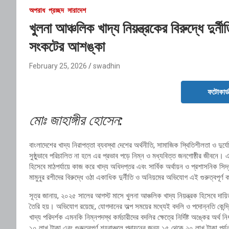
অপরাধ
প্রচ্ছদ
সারাদেশ
খুলনা আঞ্চলিক খাদ্য নিয়ন্ত্রকের বিরুদ্ধে দুর
সংকটের আশঙ্কা
February 25, 2026
swadhin
ফটোকার্
মোঃ জাহাঙ্গীর হোসেন:
বাংলাদেশের খাদ্য নিরাপত্তা ব্যবস্থা দেশের অর্থনীতি, সামাজিক স্থিতিশীলতা ও দুর্
সুষ্ঠুভাবে পরিচালিত না হলে এর প্রভাব পড়ে নিম্ন ও মধ্যবিত্ত জনগোষ্ঠীর জীবনে। এ
হিসেবে মাঠপর্যায়ে কাজ করে
খাদ্য অধিদপ্তর
এবং সার্বিক অর্থায়ন ও প্রশাসনিক সিদ
মামুনুর রশীদের বিরুদ্ধে ওঠা একাধিক দুর্নীতি ও অনিয়মের অভিযোগ এই গুরুত্বপূর্ণ
সূত্র জানায়, ২০২৫ সালের আগস্ট মাসে খুলনা আঞ্চলিক খাদ্য নিয়ন্ত্রক হিসেবে দায
তৈরি হয়। অভিযোগ রয়েছে, যোগদানের অল্প সময়ের মধ্যেই বদলি ও পদোন্নতি কেন্দ্রি
খাদ্য পরিদর্শক এমনকি নিম্নপদস্থ কর্মচারীদের বদলির ক্ষেত্রে নির্দিষ্ট অঙ্কের অর্থ
১০ লাখ টাকা এবং গুরুত্বপূর্ণ শহরাঞ্চলে পদায়নের জন্য ১৫ থেকে ২০ লাখ টাকা পর