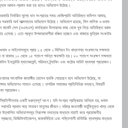
মাধ্যমে আদান-প্রদান করা হয় বলেও অভিযোগ উঠেছে।
ারি নির্ধারিত মূল্যে ধান সংগ্রহের সময় কেজিপ্রতি অতিরিক্ত কমিশন আদায়,
 করে সরকারি অর্থ আত্মসাতের অভিযোগ উঠেছে। অভিযোগ রয়েছে, মিল মালিক ও গুদাম
 মার্কেট সেল (ওএমএস) কার্যক্রমে ডিলারদের কাছ থেকে ঘুষ নিয়ে অতিরিক্ত বরাদ্দ
নায় এসেছে। এতে প্রকৃত উপকারভোগীরা বঞ্চিত হচ্ছেন এবং বাজারে কৃত্রিম সংকটের
গুদাম ও সাইলোসমূহে প্রায় ১.৫ থেকে ২ মিলিয়ন টন খাদ্যশস্য সংরক্ষণের সক্ষমতা
 না থাকায় ১০ থেকে ১৫ শতাংশ পর্যন্ত ক্ষয়ক্ষতি হয়। ৮০ শতাংশ সংরক্ষণ সক্ষমতা
িটাল ইনভেন্টরি ম্যানেজমেন্ট, পরিবহন ট্র্যাকিং এবং কঠোর অডিট ব্যবস্থা প্রয়োজন।
 সংবাদের সাংবাদিক জাহাঙ্গীর হোসেন হুমকি পেয়েছেন বলে অভিযোগ উঠেছে, যা
পেক্ষার অভিযোগও সামনে এসেছে। নাগরিক সমাজের প্রতিনিধিরা বলছেন, বিষয়টি
মিকা প্রয়োজন।
্থিতিশীলতার একটি গুরুত্বপূর্ণ অংশ। যদি সংগ্রহ প্রক্রিয়ায় অনিয়ম হয়, গুদাম
ার সরাসরি প্রভাব পড়ে সাধারণ মানুষের জীবনে। দরিদ্র জনগোষ্ঠী ভর্তুকিযুক্ত খাদ্য থেকে
চলে উত্থাপিত অভিযোগসমূহ নিরপেক্ষ তদন্তের মাধ্যমে যাচাই করে প্রয়োজনীয়
্বচ্ছতা, ডিজিটালাইজেশন, জবাবদিহিতা এবং শক্তিশালী মনিটরিং ব্যবস্থার মাধ্যমে