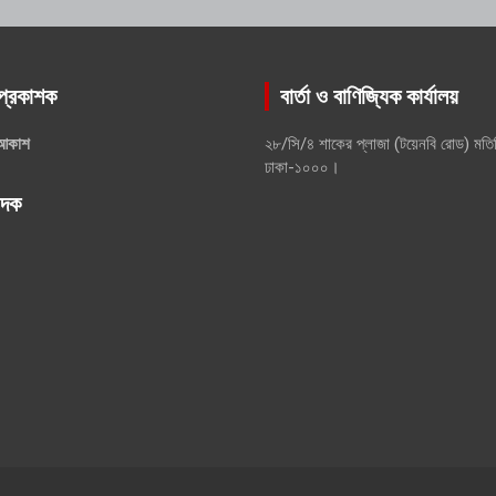
প্রকাশক
বার্তা ও বাণিজ্যিক কার্যালয়
আকাশ
২৮/সি/৪ শাকের প্লাজা (টয়েনবি রোড) মতি
ঢাকা-১০০০।
পাদক