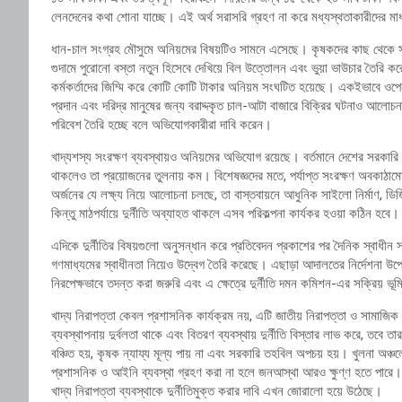
লেনদেনের কথা শোনা যাচ্ছে। এই অর্থ সরাসরি গ্রহণ না করে মধ্যস্থতাকারীদের 
ধান-চাল সংগ্রহ মৌসুমে অনিয়মের বিষয়টিও সামনে এসেছে। কৃষকদের কাছ থেকে সরক
গুদামে পুরোনো বস্তা নতুন হিসেবে দেখিয়ে বিল উত্তোলন এবং ভুয়া ভাউচার তৈরি
কর্মকর্তাদের জিম্মি করে কোটি কোটি টাকার অনিয়ম সংঘটিত হয়েছে। একইভাবে ওপেন
প্রদান এবং দরিদ্র মানুষের জন্য বরাদ্দকৃত চাল-আটা বাজারে বিক্রির ঘটনাও আলোচ
পরিবেশ তৈরি হচ্ছে বলে অভিযোগকারীরা দাবি করেন।
খাদ্যশস্য সংরক্ষণ ব্যবস্থায়ও অনিয়মের অভিযোগ রয়েছে। বর্তমানে দেশের সরকারি 
থাকলেও তা প্রয়োজনের তুলনায় কম। বিশেষজ্ঞদের মতে, পর্যাপ্ত সংরক্ষণ অবকাঠামো
অর্জনের যে লক্ষ্য নিয়ে আলোচনা চলছে, তা বাস্তবায়নে আধুনিক সাইলো নির্মাণ, ডিজ
কিন্তু মাঠপর্যায়ে দুর্নীতি অব্যাহত থাকলে এসব পরিকল্পনা কার্যকর হওয়া কঠিন হবে।
এদিকে দুর্নীতির বিষয়গুলো অনুসন্ধান করে প্রতিবেদন প্রকাশের পর দৈনিক স্বাধীন
গণমাধ্যমের স্বাধীনতা নিয়েও উদ্বেগ তৈরি করেছে। এছাড়া আদালতের নির্দেশনা উ
নিরপেক্ষভাবে তদন্ত করা জরুরি এবং এ ক্ষেত্রে
দুর্নীতি দমন কমিশন
-এর সক্রিয় ভূ
খাদ্য নিরাপত্তা কেবল প্রশাসনিক কার্যক্রম নয়, এটি জাতীয় নিরাপত্তা ও সামাজিক স
ব্যবস্থাপনায় দুর্বলতা থাকে এবং বিতরণ ব্যবস্থায় দুর্নীতি বিস্তার লাভ করে, তবে ত
বঞ্চিত হয়, কৃষক ন্যায্য মূল্য পায় না এবং সরকারি তহবিল অপচয় হয়। খুলনা অঞ্
প্রশাসনিক ও আইনি ব্যবস্থা গ্রহণ করা না হলে জনআস্থা আরও ক্ষুণ্ণ হতে পারে। স
খাদ্য নিরাপত্তা ব্যবস্থাকে দুর্নীতিমুক্ত করার দাবি এখন জোরালো হয়ে উঠেছে।