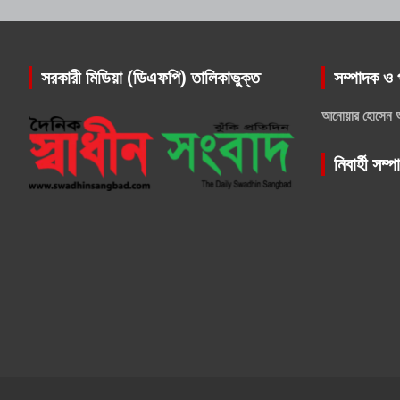
সরকারী মিডিয়া (ডিএফপি) তালিকাভুক্ত
সম্পাদক ও 
আনোয়ার হোসেন 
নিবার্হী সম্