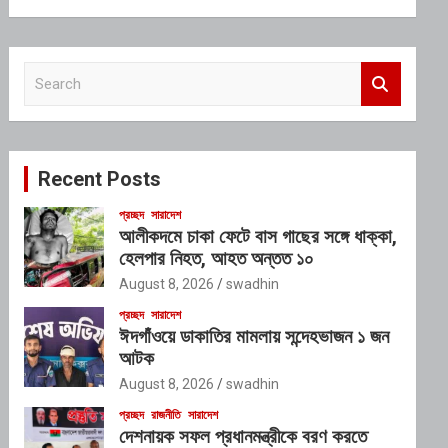
S
e
a
r
c
Recent Posts
h
প্রচ্ছদ
সারাদেশ
আলীকদমে চাকা ফেটে বাস গাছের সঙ্গে ধাক্কা,
হেলপার নিহত, আহত অন্তত ১০
August 8, 2026
swadhin
প্রচ্ছদ
সারাদেশ
ঈদগাঁওয়ে ডাকাতির মামলায় সন্দেহভাজন ১ জন
আটক
August 8, 2026
swadhin
প্রচ্ছদ
রাজনীতি
সারাদেশ
দেশনায়ক সফল প্রধানমন্ত্রীকে বরণ করতে