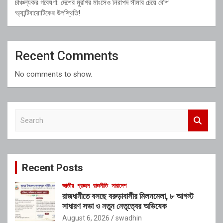
চাঞ্চল্যকর গবেষণা: দেশের মুরগির মাংসেও নিরাপদ সীমার চেয়ে বেশি
অ্যান্টিবায়োটিকের উপস্থিতি!
Recent Comments
No comments to show.
S
e
a
r
c
Recent Posts
h
জাতীয়
প্রচ্ছদ
রাজনীতি
সারাদেশ
রাজধানীতে বসছে বরুড়াবাসীর মিলনমেলা, ৮ আগস্ট
সাধারণ সভা ও নতুন নেতৃত্বের অভিষেক
August 6, 2026
swadhin