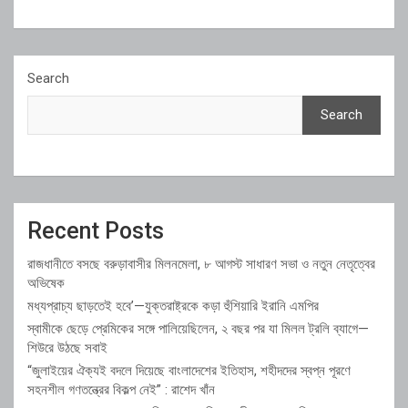
Search
Search
Recent Posts
রাজধানীতে বসছে বরুড়াবাসীর মিলনমেলা, ৮ আগস্ট সাধারণ সভা ও নতুন নেতৃত্বের
অভিষেক
মধ্যপ্রাচ্য ছাড়তেই হবে’—যুক্তরাষ্ট্রকে কড়া হুঁশিয়ারি ইরানি এমপির
স্বামীকে ছেড়ে প্রেমিকের সঙ্গে পালিয়েছিলেন, ২ বছর পর যা মিলল ট্রলি ব্যাগে—
শিউরে উঠছে সবাই
“জুলাইয়ের ঐক্যই বদলে দিয়েছে বাংলাদেশের ইতিহাস, শহীদদের স্বপ্ন পূরণে
সহনশীল গণতন্ত্রের বিকল্প নেই” : রাশেদ খাঁন