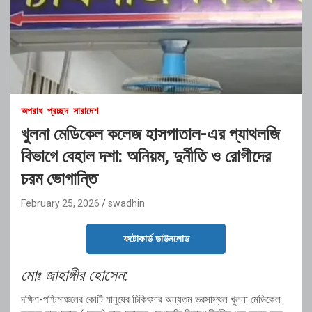
অপরাধ
প্রচ্ছদ
সারাদেশ
খুলনা মেডিকেল কলেজ হাসপাতাল-এর প্যাথলজি
বিভাগে বেহাল দশা: অনিয়ম, দুর্নীতি ও রোগীদের
চরম ভোগান্তি
February 25, 2026
swadhin
ফটোকার্ড ডাউনলোড
মোঃ জাহাঙ্গীর হোসেন:
দক্ষিণ-পশ্চিমাঞ্চলের কোটি মানুষের চিকিৎসার অন্যতম ভরসাস্থল
খুলনা মেডিকেল