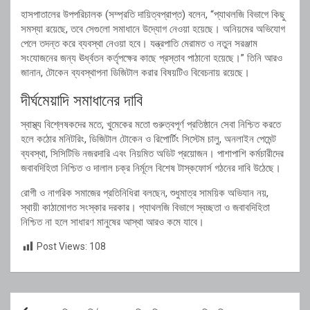
হাসপাতালের উপপরিচালক (সম্প্রতি দায়িত্বপ্রাপ্ত) বলেন, “প্যাথলজি বিভাগে কিছু
সমস্যা রয়েছে, তবে সেগুলো সমাধানে উদ্যোগ নেওয়া হয়েছে। অনিয়মের অভিযোগ
পেলে তদন্ত করে ব্যবস্থা নেওয়া হবে। যন্ত্রপাতি মেরামত ও নতুন সরঞ্জাম
সংযোজনের জন্য ঊর্ধ্বতন কর্তৃপক্ষের কাছে প্রস্তাব পাঠানো হয়েছে।” তিনি আরও
জানান, টোকেন ব্যবস্থাপনা ডিজিটাল করার বিষয়টিও বিবেচনায় রয়েছে।
দীর্ঘমেয়াদি সমাধানের দাবি
স্বাস্থ্য বিশ্লেষকদের মতে, খুমেকের মতো গুরুত্বপূর্ণ প্রতিষ্ঠানে সেবা নিশ্চিত করতে
হলে কঠোর মনিটরিং, ডিজিটাল টোকেন ও রিপোর্টিং সিস্টেম চালু, অনলাইন পেমেন্ট
ব্যবস্থা, সিসিটিভি নজরদারি এবং নিয়মিত অডিট প্রয়োজন। পাশাপাশি কর্মচারীদের
জবাবদিহিতা নিশ্চিত ও দালাল চক্র নির্মূলে বিশেষ টাস্কফোর্স গঠনের দাবি উঠেছে।
রোগী ও নাগরিক সমাজের প্রতিনিধিরা বলছেন, শুধুমাত্র সাময়িক অভিযান নয়,
স্থায়ী কাঠামোগত সংস্কার দরকার। প্যাথলজি বিভাগে স্বচ্ছতা ও জবাবদিহিতা
নিশ্চিত না হলে সাধারণ মানুষের আস্থা আরও কমে যাবে।
Post Views:
108
Post