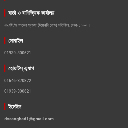
বার্তা ও বাণিজ্যিক কার্যালয়
২৮/সি/৪ শাকের প্লাজা (টয়েনবি রোড) মতিঝিল, ঢাকা-১০০০।
মোবাইল
01939-300621
হোয়াটস্ এ্যাপ
01646-370872
01939-300621
ইমেইল
dssangbad1@gmail.com