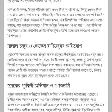
প্রক্রিয়ায় সংশ্লিষ্টদের কমিশন বাণিজ্য চলে।
এক রোগী বলেন, “রক্ত পরীক্ষার জন্য ৫০০ টাকা লাগার কথা, কিন্তু ১৫০০ টাকা
নেওয়া হয়েছে। বলা হয়েছে মেশিন নষ্ট, বাইরে করতে হবে। পরে জানতে পারি মেশিন
সচল ছিল।” অন্য একজন অভিযোগ করেন, তার রিপোর্টে মান পরিবর্তন করে দেওয়া
হয়েছে, পরে প্রাইভেট ল্যাবে পরীক্ষা করিয়ে ভিন্ন ফল পাওয়া যায়। এতে চিকিৎসা
বিলম্বিত হওয়ার পাশাপাশি রোগীর জীবনঝুঁকিও তৈরি হচ্ছে বলে আশঙ্কা করছেন
বিশেষজ্ঞরা।
দালাল চক্র ও টোকেন বাণিজ্যের অভিযোগ
প্যাথলজি বিভাগের সামনে সক্রিয় দালাল চক্রের উপস্থিতির অভিযোগও নতুন নয়।
রোগীদের দ্রুত টোকেন পাইয়ে দেওয়া, নির্দিষ্ট কক্ষে আগে প্রবেশের সুযোগ বা দ্রুত
রিপোর্ট দেওয়ার আশ্বাসে অতিরিক্ত টাকা আদায় করা হচ্ছে বলে অভিযোগ উঠেছে।
অনেক রোগী দাবি করেছেন, সাধারণ লাইনে দাঁড়ালে দীর্ঘ অপেক্ষা করতে হয়, কিন্তু
দালালের মাধ্যমে গেলে তুলনামূলক দ্রুত সেবা মেলে।
দুদকের পূর্ববর্তী অভিযান ও গণশুনানি
খুমেক হাসপাতালে অনিয়মের বিষয়টি অতীতে একাধিকবার আলোচনায় এসেছে।
দুর্নীতি দমন কমিশন
(দুদক) এর আগে বিভিন্ন সময়ে অভিযান পরিচালনা করে
হাসপাতালের একাধিক বিভাগে অনিয়মের প্রমাণ পেয়েছে। ২০২৫ সালে অনুষ্ঠিত এক
গণশুনানিতে রোগীরা দালাল চক্র, শয্যা বাণিজ্য, নির্দিষ্ট প্রাইভেট ক্লিনিকে রোগী