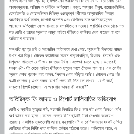
কলেজ হাসপাতাল
(খুমেক) হাসপাতালের প্যাথলজি বিভাগে দীর্ঘদিন ধরে চলছে চরম
অব্যবস্থাপনা, অনিয়ম ও দুর্নীতির অভিযোগ। রক্ত, প্রস্রাব, টিস্যু, বায়োকেমিস্ট্রি,
হেমাটোলজি ও সেরোলজিসহ বিভিন্ন গুরুত্বপূর্ণ পরীক্ষায় অস্বাভাবিক বিলম্ব,
অতিরিক্ত অর্থ আদায়, রিপোর্টে অসঙ্গতি এবং রোগীদের সঙ্গে অসৌজন্যমূলক
আচরণের অভিযোগে ক্ষোভ বাড়ছে সেবাগ্রহীতাদের মধ্যে। প্রতিদিন ভোর থেকে শত
শত রোগী ও তাদের স্বজনরা লম্বা লাইনে দাঁড়িয়েও কাঙ্ক্ষিত সেবা পাচ্ছেন না বলে
অভিযোগ করেছেন।
সম্প্রতি প্রাপ্ত ছবি ও সরেজমিন পর্যবেক্ষণে দেখা গেছে, প্যাথলজি বিভাগের সামনে
উপচে পড়া ভিড়। টোকেন কাউন্টারের সামনে ধাক্কাধাক্কি, চিৎকার-চেঁচামেচি এবং
বিশৃঙ্খল পরিবেশে রোগী ও স্বজনদের দীর্ঘক্ষণ অপেক্ষা করতে হচ্ছে। অনেকেই
সকাল ৬টা-৭টা থেকে লাইনে দাঁড়িয়েও দুপুরের আগে টোকেন পান না। এক রোগীর
স্বজন ক্ষোভ প্রকাশ করে বলেন, “সকাল থেকে দাঁড়িয়ে আছি। টোকেন পেতে পাঁচ
ঘণ্টা লেগেছে। এখন বলছে রিপোর্ট পেতে দুই-তিন দিন লাগবে। রোগী ভর্তি,
ডাক্তার রিপোর্ট চাচ্ছেন—এ অবস্থায় আমরা কী করবো?”
অতিরিক্ত ফি আদায় ও রিপোর্ট জালিয়াতির অভিযোগ
রোগী ও স্থানীয় সূত্রের দাবি, সরকারি নির্ধারিত ফি’র চেয়ে দুই থেকে তিনগুণ বেশি
অর্থ আদায় করা হচ্ছে। অনেক ক্ষেত্রে রশিদ ছাড়াই টাকা নেওয়ার অভিযোগ
রয়েছে। একাধিক ভুক্তভোগী জানান, যন্ত্রপাতি নষ্ট বা কেমিক্যালের সংকট দেখিয়ে
রোগীদের বাইরে নির্দিষ্ট ডায়াগনস্টিক সেন্টারে পাঠানো হচ্ছে। অভিযোগ আছে, এ