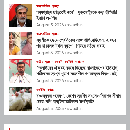
আন্তর্জাতিক
প্রচ্ছদ
মধ্যপ্রাচ্য ছাড়তেই হবে’—যুক্তরাষ্ট্রকে কড়া হুঁশিয়ারি
ইরানি এমপির
August 5, 2026
swadhin
আন্তর্জাতিক
প্রচ্ছদ
স্বামীকে ছেড়ে প্রেমিকের সঙ্গে পালিয়েছিলেন, ২ বছর
পর যা মিলল ট্রলি ব্যাগে—শিউরে উঠছে সবাই
August 5, 2026
swadhin
জাতীয়
প্রচ্ছদ
রাজধানী
রাজনীতি
সারাদেশ
“জুলাইয়ের ঐক্যই বদলে দিয়েছে বাংলাদেশের ইতিহাস,
শহীদদের স্বপ্ন পূরণে সহনশীল গণতন্ত্রের বিকল্প নেই” :
রাশেদ খাঁন
August 5, 2026
swadhin
রাজনীতি
স্বাস্থ্য
চাঞ্চল্যকর গবেষণা: দেশের মুরগির মাংসেও নিরাপদ সীমার
চেয়ে বেশি অ্যান্টিবায়োটিকের উপস্থিতি!
August 5, 2026
swadhin