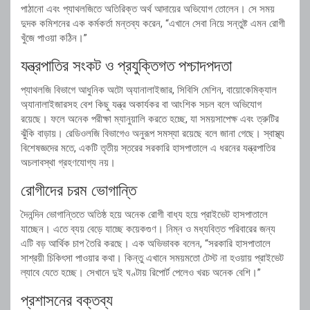
পাঠানো এবং প্যাথলজিতে অতিরিক্ত অর্থ আদায়ের অভিযোগ তোলেন। সে সময়
দুদক কমিশনের এক কর্মকর্তা মন্তব্য করেন, “এখানে সেবা নিয়ে সন্তুষ্ট এমন রোগী
খুঁজে পাওয়া কঠিন।”
যন্ত্রপাতির সংকট ও প্রযুক্তিগত পশ্চাদপদতা
প্যাথলজি বিভাগে আধুনিক অটো অ্যানালাইজার, সিবিসি মেশিন, বায়োকেমিক্যাল
অ্যানালাইজারসহ বেশ কিছু যন্ত্র অকার্যকর বা আংশিক সচল বলে অভিযোগ
রয়েছে। ফলে অনেক পরীক্ষা ম্যানুয়ালি করতে হচ্ছে, যা সময়সাপেক্ষ এবং ত্রুটির
ঝুঁকি বাড়ায়। রেডিওলজি বিভাগেও অনুরূপ সমস্যা রয়েছে বলে জানা গেছে। স্বাস্থ্য
বিশেষজ্ঞদের মতে, একটি তৃতীয় স্তরের সরকারি হাসপাতালে এ ধরনের যন্ত্রপাতির
অচলাবস্থা গ্রহণযোগ্য নয়।
রোগীদের চরম ভোগান্তি
দৈনন্দিন ভোগান্তিতে অতিষ্ঠ হয়ে অনেক রোগী বাধ্য হয়ে প্রাইভেট হাসপাতালে
যাচ্ছেন। এতে ব্যয় বেড়ে যাচ্ছে কয়েকগুণ। নিম্ন ও মধ্যবিত্ত পরিবারের জন্য
এটি বড় আর্থিক চাপ তৈরি করছে। এক অভিভাবক বলেন, “সরকারি হাসপাতালে
সাশ্রয়ী চিকিৎসা পাওয়ার কথা। কিন্তু এখানে সময়মতো টেস্ট না হওয়ায় প্রাইভেট
ল্যাবে যেতে হচ্ছে। সেখানে দুই ঘণ্টায় রিপোর্ট পেলেও খরচ অনেক বেশি।”
প্রশাসনের বক্তব্য