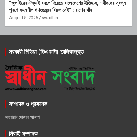
“জুলাইয়ের ঐক্যই বদলে দিয়েছে বাংলাদেশের ইতিহাস, শহীদদের স্বপ্ন
পূরণে সহনশীল গণতন্ত্রের বিকল্প নেই” : রাশেদ খাঁন
August 5, 2026
swadhin
সরকারী মিডিয়া (ডিএফপি) তালিকাভুক্ত
সম্পাদক ও প্রকাশক
আনোয়ার হোসেন আকাশ
নিবার্হী সম্পাদক