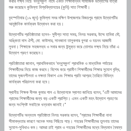
করার লক্ষ্য নিয়ে ‘বন্ধুস্কুল’ নামে একটি শিক্ষাবান্ধব সামাজিক উদ্যোগের যাত্রা
শুরু করেছেন কুমিল্লা বিশ্ববিদ্যালয়ের (কুবি) সাত শিক্ষার্থী।
বৃহস্পতিবার (১৯ জুন) কুমিল্লা সদর দক্ষিণ উপজেলার বিজয়পুর গ্রামে উদ্যোগটির
আনুষ্ঠানিক কার্যক্রম উদ্বোধন করা হয়।
উদ্যোগটির প্রতিষ্ঠাতারা হলেন- সুদীপ্ত সাহা সময়, নিলয় সরকার, উম্মে হাবিবা মৌ,
অঙ্কিতা দাস ঐশী, মো. কাউসার, সানজানা তালুকদার বুশরা ও যয়নব আজাদী
লুবনা। শিক্ষাকে সহজলভ্য ও সবার জন্য উন্মুক্ত করে তোলার লক্ষ্য নিয়ে তাঁরা এ
উদ্যোগ গ্রহণ করেছেন।
প্রতিষ্ঠাতারা জানান, প্রাথমিকভাবে ‘বন্ধুস্কুল’ প্রাথমিক ও মাধ্যমিক পর্যায়ের
শিক্ষার্থীদের নিয়ে কাজ করবে। বিশেষ করে গ্রামীণ শিক্ষার্থীদের শিক্ষার সুযোগ বৃদ্ধি,
তাদের সৃজনশীলতা ও দক্ষতা বিকাশ এবং শিক্ষার প্রতি আগ্রহ তৈরিতে বিভিন্ন
কার্যক্রম পরিচালনা করা হবে।
স্থানীয় শিক্ষক দীপক কুমার পাল এ উদ্যোগকে স্বাগত জানিয়ে বলেন, “এটি আমাদের
গ্রামের শিক্ষার্থীদের জন্য বড় একটি প্রাপ্তি। এমন একটি মহৎ উদ্যোগ গ্রহণের
জন্য সংশ্লিষ্ট সবাইকে ধন্যবাদ জানাই।”
উদ্যোগটির অন্যতম প্রতিষ্ঠাতা নিলয় সরকার বলেন, “গ্রামের শিক্ষার্থীরা নানা
সীমাবদ্ধতার কারণে অনেক সময় পিছিয়ে পড়ে। শহরের শিক্ষার্থীদের তুলনায় তাদের
সুযোগ-সুবিধাও কম। আমরা চাই গ্রাম ও শহরের শিক্ষার্থীদের মধ্যে বিদ্যমান বৈষম্য