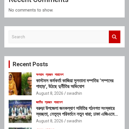
No comments to show.
S
e
a
r
c
Recent Posts
h
অপরাধ
প্রচ্ছদ
সারাদেশ
কাস্টমস কর্মকর্তা কাজিয়া সুলতানা দম্পতির ‘সম্পদের
পাহাড়’, উঠছে দুর্নীতির অভিযোগ
August 8, 2026
swadhin
জাতীয়
প্রচ্ছদ
সারাদেশ
বরুড়া উপজেলা জনকল্যাণ সমিতির গঠনগত সংস্কারে
স্বচ্ছতা, নেতৃত্ব পরিবর্তনে নতুন ধারা; ঢাকা এজিএমে
নতুন কার্যকরী পরিষদের অভিষেক
August 8, 2026
swadhin