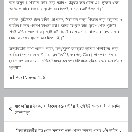
কমে আসুক। শিক্ষাকে সবার জন্য সমান ও উন্মুক্ত করে তোলা এবং লুকিয়ে থাকা
প্রতিভাগুলোকে বিকাশের সুযোগ করে দিতেই আমাদের এই উদ্যোগ।”
আরেক প্রতিষ্ঠাতা উম্মে হাবিবা মৌ বলেন, “আমাদের লক্ষ্য শিশুদের জন্য আনন্দময় ও
কার্যকর শিক্ষার পরিবেশ নিশ্চিত করা। আমরা বিশ্বাস করি, সুযোগ পেলে প্রতিটি
শিশুই এগিয়ে যেতে পারে। ছোট্ট এই প্রচেষ্টার মাধ্যমে আমরা তাদের স্বপ্ন দেখার
সাহস ও শেখার সুযোগ করে দিতে চাই।”
উদ্যোক্তারা আশা প্রকাশ করেন, ‘বন্ধুস্কুল’ ভবিষ্যতে গ্রামীণ শিক্ষার্থীদের জন্য
কার্যকর শিক্ষা ও দক্ষতা উন্নয়ন প্ল্যাটফর্ম হিসেবে গড়ে উঠবে। পাশাপাশি শিক্ষার
সুযোগ সম্প্রসারণ ও সামাজিক বৈষম্য কমাতেও ইতিবাচক ভূমিকা রাখবে বলে তাঁদের
প্রত্যাশা।
Post Views:
156
Post
সাতকানিয়ায় ইসকনের বিরুদ্ধে কঠোর হুঁশিয়ারি: তৌহিদী জনতার বিশাল মোটর
navigation
শোভাযাত্রা
“স্বরাষ্ট্রমন্ত্রীর হাত থেকে সম্মাননা পদক পেলেন আদাবর থানার ওসি জাহিদ