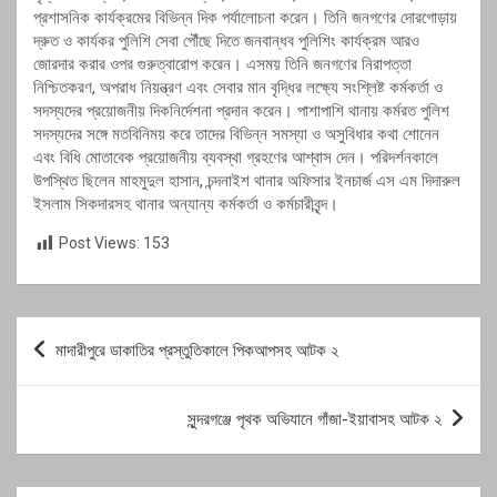
প্রশাসনিক কার্যক্রমের বিভিন্ন দিক পর্যালোচনা করেন। তিনি জনগণের দোরগোড়ায়
দ্রুত ও কার্যকর পুলিশি সেবা পৌঁছে দিতে জনবান্ধব পুলিশিং কার্যক্রম আরও
জোরদার করার ওপর গুরুত্বারোপ করেন। এসময় তিনি জনগণের নিরাপত্তা
নিশ্চিতকরণ, অপরাধ নিয়ন্ত্রণ এবং সেবার মান বৃদ্ধির লক্ষ্যে সংশ্লিষ্ট কর্মকর্তা ও
সদস্যদের প্রয়োজনীয় দিকনির্দেশনা প্রদান করেন। পাশাপাশি থানায় কর্মরত পুলিশ
সদস্যদের সঙ্গে মতবিনিময় করে তাদের বিভিন্ন সমস্যা ও অসুবিধার কথা শোনেন
এবং বিধি মোতাবেক প্রয়োজনীয় ব্যবস্থা গ্রহণের আশ্বাস দেন। পরিদর্শনকালে
উপস্থিত ছিলেন মাহমুদুল হাসান, চন্দনাইশ থানার অফিসার ইনচার্জ এস এম দিদারুল
ইসলাম সিকদারসহ থানার অন্যান্য কর্মকর্তা ও কর্মচারীবৃন্দ।
Post Views:
153
Post
মাদারীপুরে ডাকাতির প্রস্তুতিকালে পিকআপসহ আটক ২
navigation
সুন্দরগঞ্জে পৃথক অভিযানে গাঁজা-ইয়াবাসহ আটক ২