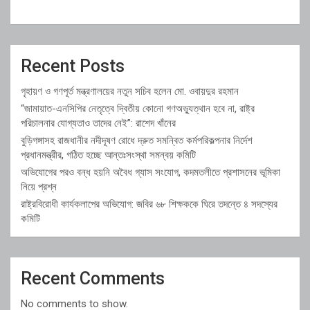
Recent Posts
গৃহায়ণ ও গণপূর্ত মন্ত্রণালয়ের নতুন সচিব হলেন মো. ওবায়দুর রহমান
“জামায়াত-এনসিপির নেতৃত্বে দ্বিতীয় কোনো গণঅভ্যুত্থান হবে না, রাষ্ট্র
পরিচালনার যোগ্যতাও তাদের নেই”: রাশেদ খাঁনের
বুড়িগঙ্গাসহ রাজধানীর নদীদূষণ রোধে দ্রুত সমন্বিত কর্মপরিকল্পনার নির্দেশ
প্রধানমন্ত্রীর, গঠিত হচ্ছে আন্তঃসংস্থা সমন্বয় কমিটি
অভিযোগের পরও বন্ধ হয়নি অবৈধ গ্যাস সংযোগ, কদমতলীতে প্রশাসনের ভূমিকা
নিয়ে প্রশ্ন
রাষ্ট্রবিরোধী কার্যকলাপের অভিযোগ: জবির ৬৮ শিক্ষককে ঘিরে তদন্তে ৪ সদস্যের
কমিটি
Recent Comments
No comments to show.