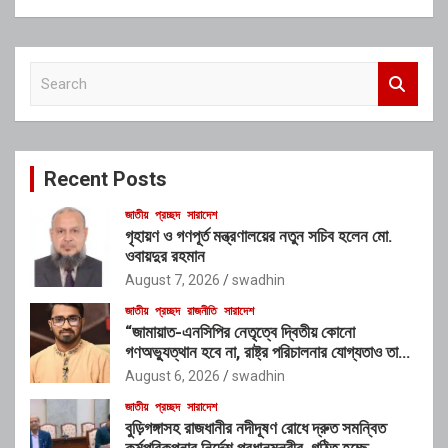
S
e
a
r
c
Recent Posts
h
জাতীয়
প্রচ্ছদ
সারাদেশ
গৃহায়ণ ও গণপূর্ত মন্ত্রণালয়ের নতুন সচিব হলেন মো.
ওবায়দুর রহমান
August 7, 2026
swadhin
জাতীয়
প্রচ্ছদ
রাজনীতি
সারাদেশ
“জামায়াত-এনসিপির নেতৃত্বে দ্বিতীয় কোনো
গণঅভ্যুত্থান হবে না, রাষ্ট্র পরিচালনার যোগ্যতাও তাদের
নেই”: রাশেদ খাঁনের
August 6, 2026
swadhin
জাতীয়
প্রচ্ছদ
সারাদেশ
বুড়িগঙ্গাসহ রাজধানীর নদীদূষণ রোধে দ্রুত সমন্বিত
কর্মপরিকল্পনার নির্দেশ প্রধানমন্ত্রীর, গঠিত হচ্ছে