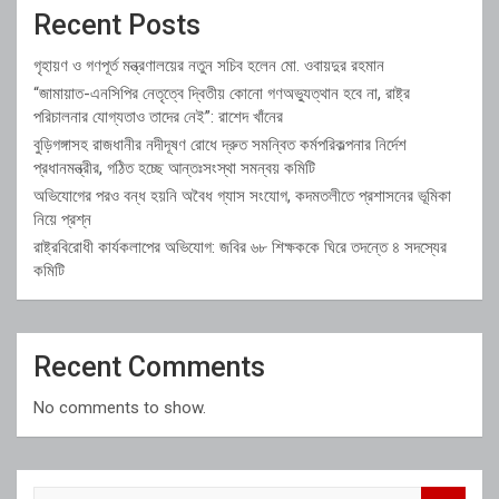
Recent Posts
গৃহায়ণ ও গণপূর্ত মন্ত্রণালয়ের নতুন সচিব হলেন মো. ওবায়দুর রহমান
“জামায়াত-এনসিপির নেতৃত্বে দ্বিতীয় কোনো গণঅভ্যুত্থান হবে না, রাষ্ট্র
পরিচালনার যোগ্যতাও তাদের নেই”: রাশেদ খাঁনের
বুড়িগঙ্গাসহ রাজধানীর নদীদূষণ রোধে দ্রুত সমন্বিত কর্মপরিকল্পনার নির্দেশ
প্রধানমন্ত্রীর, গঠিত হচ্ছে আন্তঃসংস্থা সমন্বয় কমিটি
অভিযোগের পরও বন্ধ হয়নি অবৈধ গ্যাস সংযোগ, কদমতলীতে প্রশাসনের ভূমিকা
নিয়ে প্রশ্ন
রাষ্ট্রবিরোধী কার্যকলাপের অভিযোগ: জবির ৬৮ শিক্ষককে ঘিরে তদন্তে ৪ সদস্যের
কমিটি
Recent Comments
No comments to show.
S