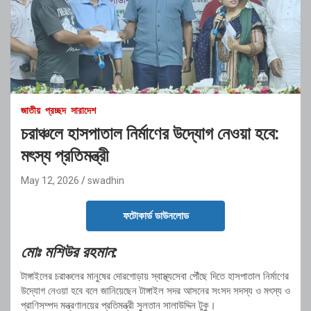
জাতীয়
প্রচ্ছদ
সারাদেশ
চরাঞ্চলে হাসপাতাল নির্মাণের উদ্যোগ নেওয়া হবে:
মৎস্য প্রতিমন্ত্রী
May 12, 2026
swadhin
ফটোকার্ড ডাউনলোড
মোঃ মশিউর রহমান:
টাঙ্গাইলের চরাঞ্চলের মানুষের দোরগোড়ায় স্বাস্থ্যসেবা পৌঁছে দিতে হাসপাতাল নির্মাণের
উদ্যোগ নেওয়া হবে বলে জানিয়েছেন টাঙ্গাইল সদর আসনের সংসদ সদস্য ও মৎস্য ও
প্রাণিসম্পদ মন্ত্রণালয়ের প্রতিমন্ত্রী
সুলতান সালাউদ্দিন টুকু
।