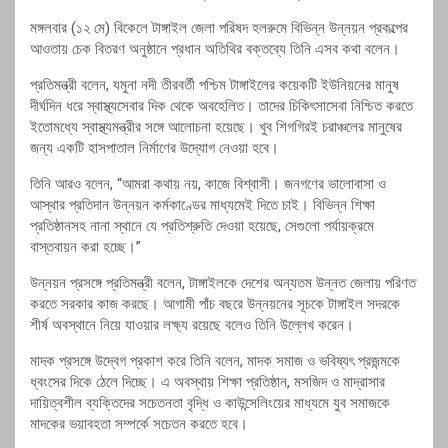
মঙ্গলবার (১২ মে) বিকেলে টাঙ্গাইল জেলা পরিষদ হলরুমে বিভিন্ন উন্নয়ন প্রকল্পের
আওতায় চেক বিতরণ অনুষ্ঠানে প্রধান অতিথির বক্তব্যে তিনি এসব কথা বলেন।
প্রতিমন্ত্রী বলেন, যমুনা নদী তীরবর্তী পশ্চিম টাঙ্গাইলের কয়েকটি ইউনিয়নের মানুষ
দীর্ঘদিন ধরে স্বাস্থ্যসেবার দিক থেকে অবহেলিত। তাদের চিকিৎসাসেবা নিশ্চিত করতে
ইতোমধ্যে স্বাস্থ্যমন্ত্রীর সঙ্গে আলোচনা হয়েছে। খুব শিগগিরই চরাঞ্চলের মানুষের
জন্য একটি হাসপাতাল নির্মাণের উদ্যোগ নেওয়া হবে।
তিনি আরও বলেন, “আমরা কথায় নয়, কাজে বিশ্বাসী। জনগণের ভালোবাসা ও
আস্থার প্রতিদান উন্নয়ন কর্মকাণ্ডের মাধ্যমেই দিতে চাই। বিভিন্ন শিক্ষা
প্রতিষ্ঠানসহ নানা স্থানে যে প্রতিশ্রুতি দেওয়া হয়েছে, সেগুলো পর্যায়ক্রমে
বাস্তবায়ন করা হচ্ছে।”
উন্নয়ন প্রসঙ্গে প্রতিমন্ত্রী বলেন, টাঙ্গাইলকে দেশের অন্যতম উন্নত জেলায় পরিণত
করতে সরকার কাজ করছে। আগামী পাঁচ বছরে উন্নয়নের সূচকে টাঙ্গাইল সদরকে
শীর্ষ অবস্থানে নিয়ে যাওয়ার লক্ষ্য রয়েছে বলেও তিনি উল্লেখ করেন।
মাদক প্রসঙ্গে উদ্বেগ প্রকাশ করে তিনি বলেন, মাদক সমাজ ও ভবিষ্যৎ প্রজন্মকে
ধ্বংসের দিকে ঠেলে দিচ্ছে। এ অবস্থায় শিক্ষা প্রতিষ্ঠান, মসজিদ ও মাদ্রাসার
দায়িত্বশীল ব্যক্তিদের সচেতনতা বৃদ্ধি ও কাউন্সেলিংয়ের মাধ্যমে যুব সমাজকে
মাদকের ভয়াবহতা সম্পর্কে সচেতন করতে হবে।