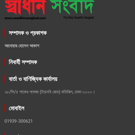
সম্পাদক ও প্রকাশক
আনোয়ার হোসেন আকাশ
নিবার্হী সম্পাদক
বার্তা ও বাণিজ্যিক কার্যালয়
২৮/সি/৪ শাকের প্লাজা (টয়েনবি রোড) মতিঝিল, ঢাকা-১০০০।
মোবাইল
01939-300621