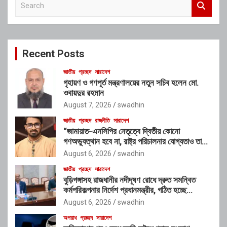
e
a
r
c
Recent Posts
h
জাতীয়
প্রচ্ছদ
সারাদেশ
গৃহায়ণ ও গণপূর্ত মন্ত্রণালয়ের নতুন সচিব হলেন মো.
ওবায়দুর রহমান
August 7, 2026
swadhin
জাতীয়
প্রচ্ছদ
রাজনীতি
সারাদেশ
“জামায়াত-এনসিপির নেতৃত্বে দ্বিতীয় কোনো
গণঅভ্যুত্থান হবে না, রাষ্ট্র পরিচালনার যোগ্যতাও তাদের
নেই”: রাশেদ খাঁনের
August 6, 2026
swadhin
জাতীয়
প্রচ্ছদ
সারাদেশ
বুড়িগঙ্গাসহ রাজধানীর নদীদূষণ রোধে দ্রুত সমন্বিত
কর্মপরিকল্পনার নির্দেশ প্রধানমন্ত্রীর, গঠিত হচ্ছে
আন্তঃসংস্থা সমন্বয় কমিটি
August 6, 2026
swadhin
অপরাধ
প্রচ্ছদ
সারাদেশ