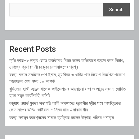
Search
Recent Posts
স্মৃতি দ্বার–৮ নম্বর রোডে রাজউকের নিয়ম ভঙ্গের অভিযোগে বহুতল ভবন নির্মাণ,
নেপথ্যে প্রভাবশালী চক্রের যোগসাজশের প্রশ্ন
বরুড়া মডেল মসজিদে পেশ ইমাম, মুয়াজ্জিন ও খাদিম পদে নিয়োগ বিজ্ঞপ্তি প্রকাশ,
আবেদনের শেষ সময় ১০ আগস্ট
বুড়িচংয়ে হাজী আব্দুল খালেক ফাউন্ডেশনের আলোচনা সভা ও আনন্দ ভ্রমণ, ঘোষিত
হলো নতুন কার্যনির্বাহী কমিটি
কচুয়ায় ওয়ার্ড যুবদল সভাপতি আলী আরশাদের প্রবাসীর স্ত্রীর সঙ্গে আপত্তিকর
ফোনালাপের অডিও ভাইরাল; শাস্তির দাবি এলাকাবাসীর
বরুড়া স্বাস্থ্য কমপ্লেক্সের সামনে ব্যক্তির মরদেহ উদ্ধার, পরিচয় শনাক্ত