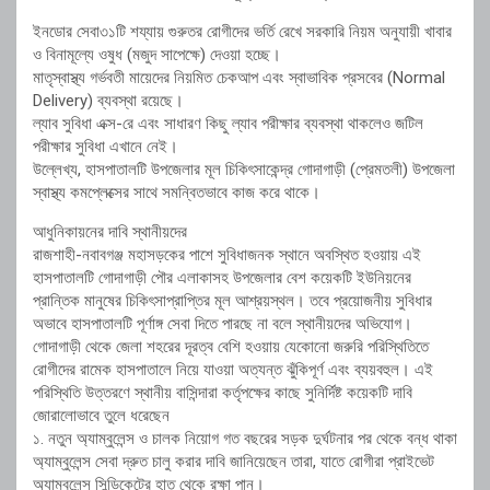
ইনডোর সেবা৩১টি শয্যায় গুরুতর রোগীদের ভর্তি রেখে সরকারি নিয়ম অনুযায়ী খাবার
ও বিনামূল্যে ওষুধ (মজুদ সাপেক্ষে) দেওয়া হচ্ছে।
মাতৃস্বাস্থ্য গর্ভবতী মায়েদের নিয়মিত চেকআপ এবং স্বাভাবিক প্রসবের (Normal
Delivery) ব্যবস্থা রয়েছে।
ল্যাব সুবিধা এক্স-রে এবং সাধারণ কিছু ল্যাব পরীক্ষার ব্যবস্থা থাকলেও জটিল
পরীক্ষার সুবিধা এখানে নেই।
উল্লেখ্য, হাসপাতালটি উপজেলার মূল চিকিৎসাকেন্দ্র গোদাগাড়ী (প্রেমতলী) উপজেলা
স্বাস্থ্য কমপ্লেক্সের সাথে সমন্বিতভাবে কাজ করে থাকে।
আধুনিকায়নের দাবি স্থানীয়দের
রাজশাহী-নবাবগঞ্জ মহাসড়কের পাশে সুবিধাজনক স্থানে অবস্থিত হওয়ায় এই
হাসপাতালটি গোদাগাড়ী পৌর এলাকাসহ উপজেলার বেশ কয়েকটি ইউনিয়নের
প্রান্তিক মানুষের চিকিৎসাপ্রাপ্তির মূল আশ্রয়স্থল। তবে প্রয়োজনীয় সুবিধার
অভাবে হাসপাতালটি পূর্ণাঙ্গ সেবা দিতে পারছে না বলে স্থানীয়দের অভিযোগ।
গোদাগাড়ী থেকে জেলা শহরের দূরত্ব বেশি হওয়ায় যেকোনো জরুরি পরিস্থিতিতে
রোগীদের রামেক হাসপাতালে নিয়ে যাওয়া অত্যন্ত ঝুঁকিপূর্ণ এবং ব্যয়বহুল। এই
পরিস্থিতি উত্তরণে স্থানীয় বাসিন্দারা কর্তৃপক্ষের কাছে সুনির্দিষ্ট কয়েকটি দাবি
জোরালোভাবে তুলে ধরেছেন
১. নতুন অ্যাম্বুলেন্স ও চালক নিয়োগ গত বছরের সড়ক দুর্ঘটনার পর থেকে বন্ধ থাকা
অ্যাম্বুলেন্স সেবা দ্রুত চালু করার দাবি জানিয়েছেন তারা, যাতে রোগীরা প্রাইভেট
অ্যাম্বুলেন্স সিন্ডিকেটের হাত থেকে রক্ষা পান।