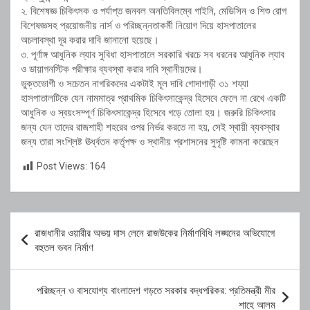
২. বিশেষজ্ঞ চিকিৎসক ও পর্যাপ্ত জনবল অনতিবিলম্বে গাইনি, মেডিসিন ও শিশু রোগ
বিশেষজ্ঞসহ প্রয়োজনীয় নার্স ও পরিচ্ছন্নতাকর্মী নিয়োগ দিয়ে হাসপাতালের
অচলাবস্থা দূর করার দাবি জানানো হয়েছে।
৩. পূর্ণাঙ্গ আধুনিক ল্যাব সুবিধা হাসপাতালে সরকারি খরচে সব ধরনের আধুনিক ল্যাব
ও ডায়াগনস্টিক পরীক্ষার ব্যবস্থা করার দাবি স্থানীয়দের।
ভুক্তভোগী ও সচেতন নাগরিকদের একটাই মূল দাবি গোদাগাড়ী ৩১ শয্যা
হাসপাতালটিকে যেন নামমাত্র প্রাথমিক চিকিৎসাকেন্দ্র হিসেবে ফেলে না রেখে একটি
আধুনিক ও স্বয়ংসম্পূর্ণ চিকিৎসাকেন্দ্র হিসেবে গড়ে তোলা হয়। জরুরি চিকিৎসার
জন্য যেন তাদের রাজশাহী শহরের ওপর নির্ভর করতে না হয়, সেই স্থায়ী ব্যবস্থার
জন্য তারা সংশ্লিষ্ট ঊর্ধ্বতন কর্তৃপক্ষ ও স্থানীয় প্রশাসনের সুদৃষ্টি কামনা করেছেন
Post Views:
164
Post
রাজধানীর ওয়ারীর অভয় দাস লেনে রাজউকের নির্মাণবিধি লঙ্ঘনের অভিযোগে
navigation
বহুতল ভবন নির্মাণ
পরিচ্ছন্ন ও বাসযোগ্য বাংলাদেশ গড়তে সরকার বদ্ধপরিকর: প্রতিমন্ত্রী মীর
শাহে আলম