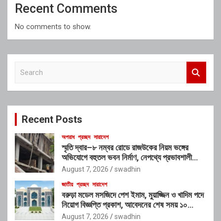
Recent Comments
No comments to show.
S
e
a
r
c
Recent Posts
h
অপরাধ
প্রচ্ছদ
সারাদেশ
স্মৃতি দ্বার–৮ নম্বর রোডে রাজউকের নিয়ম ভঙ্গের
অভিযোগে বহুতল ভবন নির্মাণ, নেপথ্যে প্রভাবশালী
চক্রের যোগসাজশের প্রশ্ন
August 7, 2026
swadhin
জাতীয়
প্রচ্ছদ
সারাদেশ
বরুড়া মডেল মসজিদে পেশ ইমাম, মুয়াজ্জিন ও খাদিম পদে
নিয়োগ বিজ্ঞপ্তি প্রকাশ, আবেদনের শেষ সময় ১০
আগস্ট
August 7, 2026
swadhin