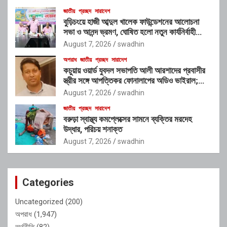
জাতীয়
প্রচ্ছদ
সারাদেশ
বুড়িচংয়ে হাজী আব্দুল খালেক ফাউন্ডেশনের আলোচনা
সভা ও আনন্দ ভ্রমণ, ঘোষিত হলো নতুন কার্যনির্বাহী
কমিটি
August 7, 2026
swadhin
অপরাধ
জাতীয়
প্রচ্ছদ
সারাদেশ
কচুয়ায় ওয়ার্ড যুবদল সভাপতি আলী আরশাদের প্রবাসীর
স্ত্রীর সঙ্গে আপত্তিকর ফোনালাপের অডিও ভাইরাল;
শাস্তির দাবি এলাকাবাসীর
August 7, 2026
swadhin
জাতীয়
প্রচ্ছদ
সারাদেশ
বরুড়া স্বাস্থ্য কমপ্লেক্সের সামনে ব্যক্তির মরদেহ
উদ্ধার, পরিচয় শনাক্ত
August 7, 2026
swadhin
Categories
Uncategorized
(200)
অপরাধ
(1,947)
অর্থনীতি
(82)