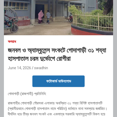
অপরাধ
জনবল ও অ্যাম্বুলেন্স সংকটে গোদাগাড়ী ৩১ শয্যা
হাসপাতাল চরম দুর্ভোগে রোগীরা
June 14, 2026
swadhin
ফটোকার্ড ডাউনলোড
গোদাগাড়ী (রাজশাহী) প্রতিনিধি:
রাজশাহীর গোদাগাড়ী পৌরসভা এলাকায় অবস্থিত ৩১ শয্যা বিশিষ্ট হাসপাতালটি
(স্থানীয়ভাবে গোদাগাড়ী হাসপাতাল নামে পরিচিত) বর্তমানে নানা সমস্যায় জর্জরিত।
দীর্ঘদিন ধরে তীব্র জনবল সংকট এবং একমাত্র সরকারি অ্যাম্বুলেন্সটি বিকল হয়ে