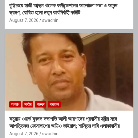
বুড়িচংয়ে হাজী আব্দুল খালেক ফাউন্ডেশনের আলোচনা সভা ও আনন্দ
ভ্রমণ, ঘোষিত হলো নতুন কার্যনির্বাহী কমিটি
August 7, 2026
swadhin
অপরাধ
জাতীয়
প্রচ্ছদ
সারাদেশ
কচুয়ায় ওয়ার্ড যুবদল সভাপতি আলী আরশাদের প্রবাসীর স্ত্রীর সঙ্গে
আপত্তিকর ফোনালাপের অডিও ভাইরাল; শাস্তির দাবি এলাকাবাসীর
August 7, 2026
swadhin