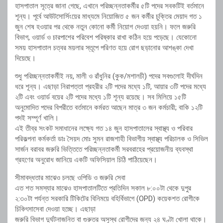
হাসপাতাল সূত্রে জানা গেছে, এখানে পরিচ্ছন্নতাকর্মীর ৫টি পদের সবকটিই বর্তমানে
শূন্য। পূর্বে আউটসোর্সিংয়ের মাধ্যমে নিয়োজিত ৫ জন কর্মীর চুক্তির মেয়াদ গত ১
জুন শেষ হওয়ার পর থেকে নতুন কোনো কর্মী নিয়োগ দেওয়া হয়নি। ফলে জরুরি
বিভাগ, ওয়ার্ড ও চারপাশের পরিবেশ পরিষ্কার রাখা কঠিন হয়ে পড়েছে। যেকোনো
সময় হাসপাতাল চত্বর ময়লার স্তূপে পরিণত হয়ে রোগ ছড়ানোর আশঙ্কা দেখা
দিয়েছে।
শুধু পরিচ্ছন্নতাকর্মীই নয়, মালী ও রাঁধুনির (কুক/মশালচী) পদের সবগুলোই দীর্ঘদিন
ধরে শূন্য। এছাড়া নিরাপত্তা প্রহরীর ২টি পদের মধ্যে ১টি, আয়ার ৩টি পদের মধ্যে
২টি এবং ওয়ার্ড বয়ের ২টি পদের মধ্যে ১টি শূন্য রয়েছে। সব মিলিয়ে ১৫টি
অনুমোদিত পদের বিপরীতে বর্তমানে কর্মরত আছেন মাত্র ৩ জন কর্মচারী; বাকি ১২টি
পদই সম্পূর্ণ খালি।
এই তীব্র সংকট সমাধানের লক্ষ্যে গত ১৪ জুন হাসপাতালের স্বাস্থ্য ও পরিবার
পরিকল্পনা কর্মকর্তা ডাঃ সৈয়দ মোঃ সুমন রাজশাহী বিভাগীয় স্বাস্থ্য পরিচালক ও সিভিল
সার্জন বরাবর জরুরি ভিত্তিতে পরিচ্ছন্নতাকর্মী সরবরাহের প্রয়োজনীয় ব্যবস্থা
গ্রহণের অনুরোধ জানিয়ে একটি অফিসিয়াল চিঠি পাঠিয়েছেন।
সীমাবদ্ধতার মাঝেও চলছে ওপিডি ও জরুরি সেবা
এত শত সমস্যার মাঝেও হাসপাতালটিতে প্রতিদিন সকাল ৮:০০টা থেকে দুপুর
২:৩০টা পর্যন্ত সরকারি টিকিটের বিনিময়ে বহির্বিভাগে (OPD) কয়েকশত রোগীকে
চিকিৎসাসেবা দেওয়া হচ্ছে। এছাড়া
জরুরি বিভাগ দুর্ঘটনাজনিত বা গুরুতর অসুস্থ রোগীদের জন্য ২৪ ঘণ্টা খোলা থাকে।