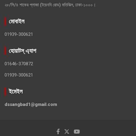
২৮/সি/৪ শাকের প্লাজা (টয়েনবি রোড) মতিঝিল, ঢাকা-১০০০।
মোবাইল
01939-300621
হোয়াটস্ এ্যাপ
01646-370872
01939-300621
ইমেইল
dssangbad1@gmail.com