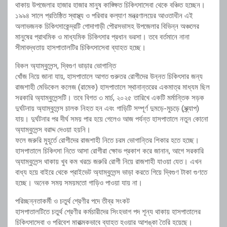
থাকায় উপজেলার হাজার হাজার মানুষ কাঙ্ক্ষিত চিকিৎসাসেবা থেকে বঞ্চিত হচ্ছেন।
১৯৯৪ সালে প্রতিষ্ঠিত স্বাস্থ্য ও পরিবার কল্যাণ মন্ত্রণালয়ের আওতাধীন এই
অলাভজনক চিকিৎসাকেন্দ্রটি গোদাগাড়ী পৌরসভাসহ উপজেলার বিভিন্ন অঞ্চলের
মানুষের প্রাথমিক ও মাধ্যমিক চিকিৎসার প্রধান ভরসা। তবে বর্তমানে নানা
সীমাবদ্ধতায় হাসপাতালটির চিকিৎসাসেবা ব্যাহত হচ্ছে।
বিকল অ্যাম্বুলেন্স, দ্বিগুণ ভাড়ার ভোগান্তি
খোঁজ নিয়ে জানা যায়, হাসপাতালে আগত গুরুতর রোগীদের উন্নত চিকিৎসার জন্য
রাজশাহী মেডিকেল কলেজ (রামেক) হাসপাতালে স্থানান্তরের একমাত্র মাধ্যম ছিল
সরকারি অ্যাম্বুলেন্সটি। তবে বিগত ৩ মার্চ, ২০২৫ তারিখে একটি মর্মান্তিক সড়ক
দুর্ঘটনায় অ্যাম্বুলেন্স চালক নিহত হন এবং গাড়িটি সম্পূর্ণ দুমড়ে-মুচড়ে (স্ক্র্যাপ)
যায়। দুর্ঘটনার পর দীর্ঘ সময় পার হয়ে গেলেও আজ পর্যন্ত হাসপাতালে নতুন কোনো
অ্যাম্বুলেন্স বরাদ্দ দেওয়া হয়নি।
ফলে জরুরি মুহূর্তে রোগীদের রাজশাহী নিতে চরম ভোগান্তির শিকার হতে হচ্ছে।
হাসপাতালে চিকিৎসা নিতে আসা রোগীরা ক্ষোভ প্রকাশ করে জানান, আগে সরকারি
অ্যাম্বুলেন্স থাকায় খুব কম খরচে জরুরি রোগী নিয়ে রাজশাহী যাওয়া যেত। এখন
বাধ্য হয়ে বাইরে থেকে প্রাইভেট অ্যাম্বুলেন্স ভাড়া করতে গিয়ে দ্বিগুণ টাকা গুণতে
হচ্ছে। অনেক সময় সময়মতো গাড়িও পাওয়া যায় না।
পরিচ্ছন্নতাকর্মী ও চতুর্থ শ্রেণীর পদে তীব্র সংকট
হাসপাতালটিতে চতুর্থ শ্রেণীর কর্মচারীদের সিংহভাগ পদ শূন্য থাকায় হাসপাতালের
চিকিৎসাসেবা ও পরিবেশ মারাত্মকভাবে ব্যাহত হওয়ার আশঙ্কা তৈরি হয়েছে।