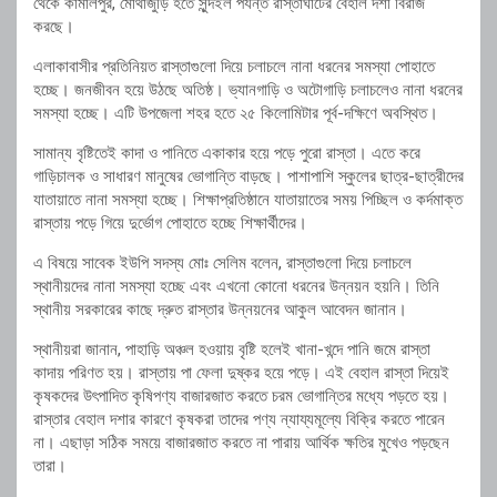
থেকে কামালপুর, মোথাজুড়ি হতে সুন্দইল পর্যন্ত রাস্তাঘাটের বেহাল দশা বিরাজ
করছে।
এলাকাবাসীর প্রতিনিয়ত রাস্তাগুলো দিয়ে চলাচলে নানা ধরনের সমস্যা পোহাতে
হচ্ছে। জনজীবন হয়ে উঠছে অতিষ্ঠ। ভ্যানগাড়ি ও অটোগাড়ি চলাচলেও নানা ধরনের
সমস্যা হচ্ছে। এটি উপজেলা শহর হতে ২৫ কিলোমিটার পূর্ব-দক্ষিণে অবস্থিত।
সামান্য বৃষ্টিতেই কাদা ও পানিতে একাকার হয়ে পড়ে পুরো রাস্তা। এতে করে
গাড়িচালক ও সাধারণ মানুষের ভোগান্তি বাড়ছে। পাশাপাশি স্কুলের ছাত্র-ছাত্রীদের
যাতায়াতে নানা সমস্যা হচ্ছে। শিক্ষাপ্রতিষ্ঠানে যাতায়াতের সময় পিচ্ছিল ও কর্দমাক্ত
রাস্তায় পড়ে গিয়ে দুর্ভোগ পোহাতে হচ্ছে শিক্ষার্থীদের।
এ বিষয়ে সাবেক ইউপি সদস্য মোঃ সেলিম বলেন, রাস্তাগুলো দিয়ে চলাচলে
স্থানীয়দের নানা সমস্যা হচ্ছে এবং এখনো কোনো ধরনের উন্নয়ন হয়নি। তিনি
স্থানীয় সরকারের কাছে দ্রুত রাস্তার উন্নয়নের আকুল আবেদন জানান।
স্থানীয়রা জানান, পাহাড়ি অঞ্চল হওয়ায় বৃষ্টি হলেই খানা-খন্দে পানি জমে রাস্তা
কাদায় পরিণত হয়। রাস্তায় পা ফেলা দুষ্কর হয়ে পড়ে। এই বেহাল রাস্তা দিয়েই
কৃষকদের উৎপাদিত কৃষিপণ্য বাজারজাত করতে চরম ভোগান্তির মধ্যে পড়তে হয়।
রাস্তার বেহাল দশার কারণে কৃষকরা তাদের পণ্য ন্যায্যমূল্যে বিক্রি করতে পারেন
না। এছাড়া সঠিক সময়ে বাজারজাত করতে না পারায় আর্থিক ক্ষতির মুখেও পড়ছেন
তারা।