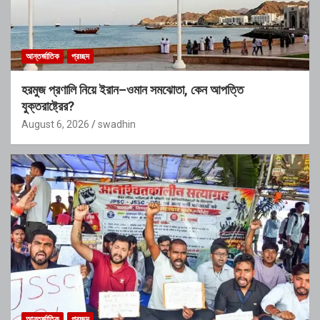
আন্তর্জাতিক
প্রচ্ছদ
হরমুজ প্রণালি নিয়ে ইরান–ওমান সমঝোতা, কেন আপত্তি
যুক্তরাষ্ট্রের?
August 6, 2026
swadhin
আন্তর্জাতিক
প্রচ্ছদ