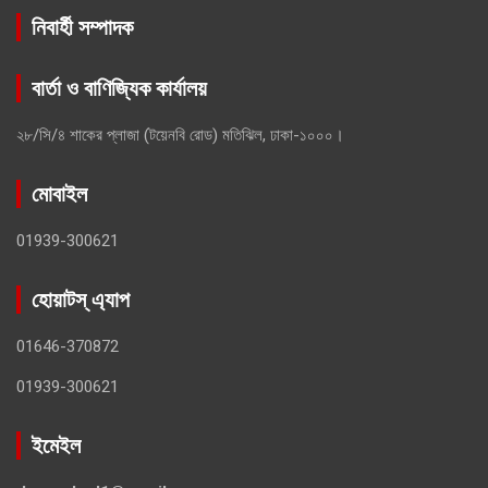
নিবার্হী সম্পাদক
বার্তা ও বাণিজ্যিক কার্যালয়
২৮/সি/৪ শাকের প্লাজা (টয়েনবি রোড) মতিঝিল, ঢাকা-১০০০।
মোবাইল
01939-300621
হোয়াটস্ এ্যাপ
01646-370872
01939-300621
ইমেইল