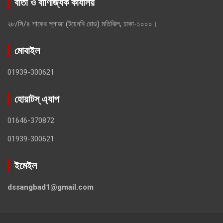
বার্তা ও বাণিজ্যিক কার্যালয়
২৮/সি/৪ শাকের প্লাজা (টয়েনবি রোড) মতিঝিল, ঢাকা-১০০০।
মোবাইল
01939-300621
হোয়াটস্ এ্যাপ
01646-370872
01939-300621
ইমেইল
dssangbad1@gmail.com