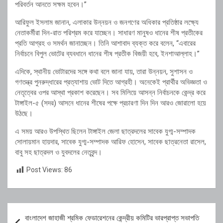
পরিবর্তন আনতে সক্ষম হবেন।”
আরিফুল ইসলাম জানান, এলাকার উন্নয়ন ও জনগণের অধিকার প্রতিষ্ঠার লক্ষ্যে
নেতাকর্মীরা দিন-রাত পরিশ্রম করে যাচ্ছেন। সাধারণ মানুষও ধানের শীষ প্রতীকের
প্রতি আগ্রহ ও সমর্থন জানাচ্ছেন। তিনি আশাবাদ ব্যক্ত করে বলেন, “এবারের
নির্বাচনে বিপুল ভোটের ব্যবধানে ধানের শীষ প্রতীক বিজয়ী হবে, ইনশাআল্লাহ।”
এদিকে, স্থানীয় ভোটারদের সঙ্গে কথা বলে জানা যায়, তারা উন্নয়ন, সুশাসন ও
গণতন্ত্র পুনরুদ্ধারের প্রত্যাশায় ভোট দিতে আগ্রহী। অনেকেই প্রার্থীর অভিজ্ঞতা ও
নেতৃত্বের ওপর আস্থা প্রকাশ করেছেন। সব মিলিয়ে আসন্ন নির্বাচনকে কেন্দ্র করে
টাঙ্গাইল-৫ (সদর) আসনে ধানের শীষের পক্ষে প্রচারণা দিন দিন আরও জোরালো হয়ে
উঠছে।
এ সময় আরও উপস্থিত ছিলেন টাঙ্গাইল জেলা ছাত্রদলের সাবেক যুগ্ম-সম্পাদক
সোলায়মান হায়দার, সাবেক যুগ্ম-সম্পাদক আরিফ হোসেন, সাবেক ছাত্রনেতা রাসেল,
বাবু সহ ছাত্রদল ও যুবদলের নেতৃবৃন্দ।
Post Views:
86
Post
বাংলাদেশ জাহাজী শ্রমিক ফেডারেশনের কেন্দ্রীয় কমিটির ভারপ্রাপ্ত সভাপতি