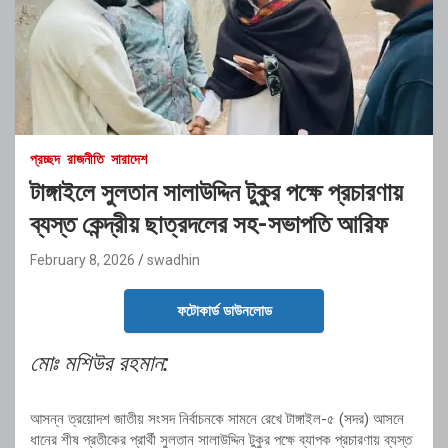
প্রচ্ছদ
রাজনীতি
সারাদেশ
টাঙ্গাইলে সুলতান সালাউদ্দিন টুকুর পক্ষে প্রচারণায়
ব্যস্ত কেন্দ্রীয় ছাত্রদলের সহ-সভাপতি আরিফ
February 8, 2026
swadhin
ফটোকার্ড ডাউনলোড
মোঃ মশিউর রহমান:
আসন্ন ত্রয়োদশ জাতীয় সংসদ নির্বাচনকে সামনে রেখে টাঙ্গাইল-৫ (সদর) আসনে
ধানের শীষ প্রতীকের প্রার্থী সুলতান সালাউদ্দিন টুকুর পক্ষে ব্যাপক প্রচারণায় ব্যস্ত