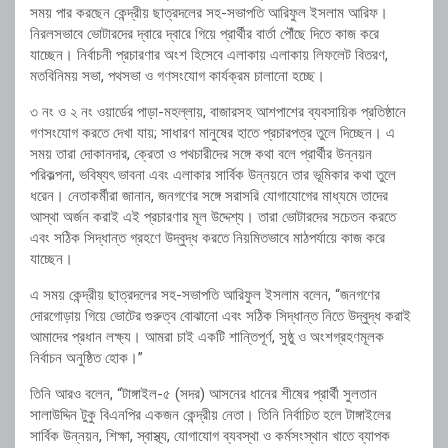
সময় পার করছেন কেন্দ্রীয় ছাত্রদলের সহ-সভাপতি আরিফুল ইসলাম আরিফ।
নিরলসভাবে ভোটারদের দ্বারে দ্বারে গিয়ে প্রার্থীর বার্তা পৌঁছে দিতে কাজ করে
যাচ্ছেন। নির্বাচনী প্রচারণার অংশ হিসেবে এলাকায় এলাকায় লিফলেট বিতরণ,
মতবিনিময় সভা, পথসভা ও গণসংযোগ কার্যক্রম চালানো হচ্ছে।
৩ নং ও ২ নং ওয়ার্ডের পাড়া-মহল্লায়, বাজারসহ আশপাশের ব্যবসায়িক প্রতিষ্ঠানে
গণসংযোগ করতে দেখা যায়; সাধারণ মানুষের হাতে প্রচারপত্র তুলে দিচ্ছেন। এ
সময় তারা দোকানদার, ক্রেতা ও পথচারীদের সঙ্গে কথা বলে প্রার্থীর উন্নয়ন
পরিকল্পনা, ভবিষ্যৎ ভাবনা এবং এলাকার সার্বিক উন্নয়নে তার ভূমিকার কথা তুলে
ধরেন। নেতাকর্মীরা জানান, জনগণের সঙ্গে সরাসরি যোগাযোগের মাধ্যমে তাদের
আস্থা অর্জন করাই এই প্রচারণার মূল উদ্দেশ্য। তারা ভোটারদের সচেতন করতে
এবং সঠিক সিদ্ধান্ত গ্রহণে উদ্বুদ্ধ করতে নিয়মিতভাবে মাঠপর্যায়ে কাজ করে
যাচ্ছেন।
এ সময় কেন্দ্রীয় ছাত্রদলের সহ-সভাপতি আরিফুল ইসলাম বলেন, “জনগণের
দোরগোড়ায় গিয়ে ভোটের গুরুত্ব বোঝানো এবং সঠিক সিদ্ধান্ত নিতে উদ্বুদ্ধ করাই
আমাদের প্রধান লক্ষ্য। আমরা চাই একটি শান্তিপূর্ণ, সুষ্ঠু ও অংশগ্রহণমূলক
নির্বাচন অনুষ্ঠিত হোক।”
তিনি আরও বলেন, “টাঙ্গাইল-৫ (সদর) আসনের ধানের শীষের প্রার্থী সুলতান
সালাউদ্দিন টুকু বিএনপির একজন কেন্দ্রীয় নেতা। তিনি নির্বাচিত হলে টাঙ্গাইলের
সার্বিক উন্নয়ন, শিক্ষা, স্বাস্থ্য, যোগাযোগ ব্যবস্থা ও কর্মসংস্থান খাতে ব্যাপক