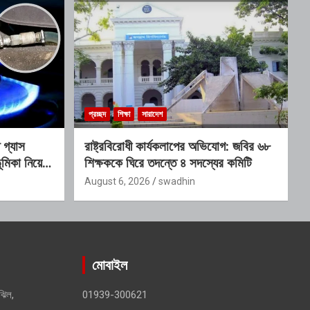
প্রচ্ছদ
শিক্ষা
সারাদেশ
গ্যাস
রাষ্ট্রবিরোধী কার্যকলাপের অভিযোগ: জবির ৬৮
মিকা নিয়ে
শিক্ষককে ঘিরে তদন্তে ৪ সদস্যের কমিটি
August 6, 2026
swadhin
মোবাইল
ঝিল,
01939-300621