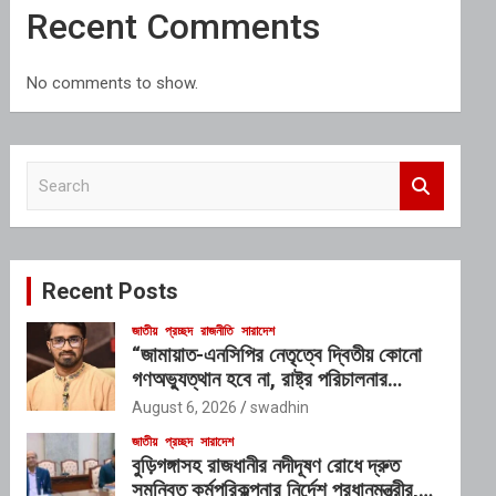
Recent Comments
No comments to show.
S
e
a
r
c
Recent Posts
h
জাতীয়
প্রচ্ছদ
রাজনীতি
সারাদেশ
“জামায়াত-এনসিপির নেতৃত্বে দ্বিতীয় কোনো
গণঅভ্যুত্থান হবে না, রাষ্ট্র পরিচালনার
যোগ্যতাও তাদের নেই”: রাশেদ খাঁনের
August 6, 2026
swadhin
জাতীয়
প্রচ্ছদ
সারাদেশ
বুড়িগঙ্গাসহ রাজধানীর নদীদূষণ রোধে দ্রুত
সমন্বিত কর্মপরিকল্পনার নির্দেশ প্রধানমন্ত্রীর,