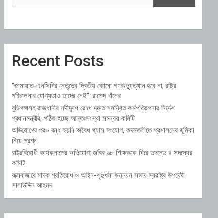
Recent Posts
“জামায়াত-এনসিপির নেতৃত্বে দ্বিতীয় কোনো গণঅভ্যুত্থান হবে না, রাষ্ট্র
পরিচালনার যোগ্যতাও তাদের নেই”: রাশেদ খাঁনের
বুড়িগঙ্গাসহ রাজধানীর নদীদূষণ রোধে দ্রুত সমন্বিত কর্মপরিকল্পনার নির্দেশ
প্রধানমন্ত্রীর, গঠিত হচ্ছে আন্তঃসংস্থা সমন্বয় কমিটি
অভিযোগের পরও বন্ধ হয়নি অবৈধ গ্যাস সংযোগ, কদমতলীতে প্রশাসনের ভূমিকা
নিয়ে প্রশ্ন
রাষ্ট্রবিরোধী কার্যকলাপের অভিযোগ: জবির ৬৮ শিক্ষককে ঘিরে তদন্তে ৪ সদস্যের
কমিটি
কক্সবাজারে মাদক প্রতিরোধ ও আইন-শৃঙ্খলা উন্নয়ন সভায় স্বরাষ্ট্র উপদেষ্টা
সালাউদ্দিন আহমদ