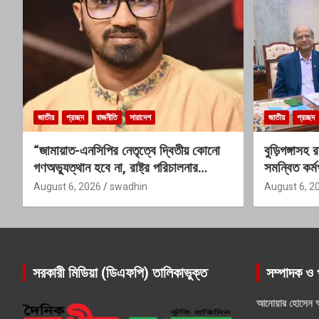
জাতীয়
প্রচ্ছদ
রাজনীতি
সারাদেশ
জাতীয়
প্রচ্ছদ
“জামায়াত-এনসিপির নেতৃত্বে দ্বিতীয় কোনো
বুড়িগঙ্গাসহ
গণঅভ্যুত্থান হবে না, রাষ্ট্র পরিচালনার
সমন্বিত কর্মপ
যোগ্যতাও তাদের নেই”: রাশেদ খাঁনের
গঠিত হচ্ছে 
August 6, 2026
swadhin
August 6, 2
সরকারী মিডিয়া (ডিএফপি) তালিকাভুক্ত
সম্পাদক ও 
আনোয়ার হোসেন 