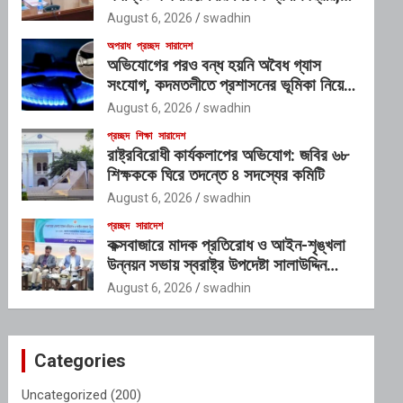
গঠিত হচ্ছে আন্তঃসংস্থা সমন্বয় কমিটি
August 6, 2026
swadhin
অপরাধ
প্রচ্ছদ
সারাদেশ
অভিযোগের পরও বন্ধ হয়নি অবৈধ গ্যাস
সংযোগ, কদমতলীতে প্রশাসনের ভূমিকা নিয়ে
প্রশ্ন
August 6, 2026
swadhin
প্রচ্ছদ
শিক্ষা
সারাদেশ
রাষ্ট্রবিরোধী কার্যকলাপের অভিযোগ: জবির ৬৮
শিক্ষককে ঘিরে তদন্তে ৪ সদস্যের কমিটি
August 6, 2026
swadhin
প্রচ্ছদ
সারাদেশ
কক্সবাজারে মাদক প্রতিরোধ ও আইন-শৃঙ্খলা
উন্নয়ন সভায় স্বরাষ্ট্র উপদেষ্টা সালাউদ্দিন
আহমদ
August 6, 2026
swadhin
Categories
Uncategorized
(200)