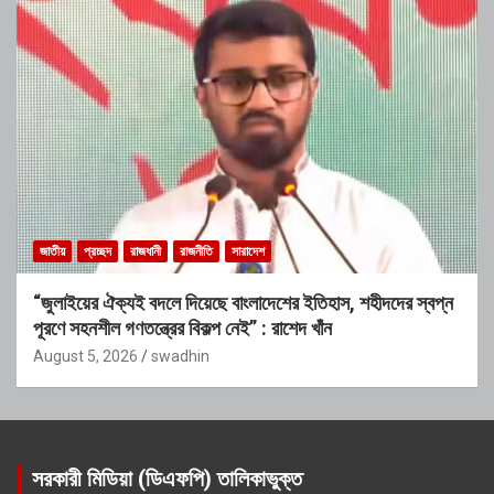
জাতীয়
প্রচ্ছদ
রাজধানী
রাজনীতি
সারাদেশ
“জুলাইয়ের ঐক্যই বদলে দিয়েছে বাংলাদেশের ইতিহাস, শহীদদের স্বপ্ন
পূরণে সহনশীল গণতন্ত্রের বিকল্প নেই” : রাশেদ খাঁন
August 5, 2026
swadhin
সরকারী মিডিয়া (ডিএফপি) তালিকাভুক্ত