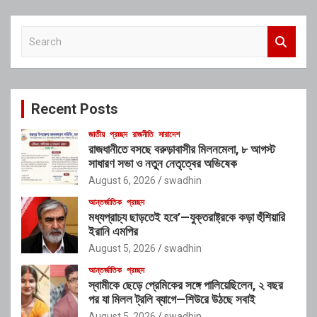
S
e
a
r
c
Recent Posts
h
জাতীয়
প্রচ্ছদ
রাজনীতি
সারাদেশ
রাজধানীতে বসছে বরুড়াবাসীর মিলনমেলা, ৮ আগস্ট
সাধারণ সভা ও নতুন নেতৃত্বের অভিষেক
August 6, 2026
swadhin
আন্তর্জাতিক
প্রচ্ছদ
মধ্যপ্রাচ্য ছাড়তেই হবে’—যুক্তরাষ্ট্রকে কড়া হুঁশিয়ারি
ইরানি এমপির
August 5, 2026
swadhin
আন্তর্জাতিক
প্রচ্ছদ
স্বামীকে ছেড়ে প্রেমিকের সঙ্গে পালিয়েছিলেন, ২ বছর
পর যা মিলল ট্রলি ব্যাগে—শিউরে উঠছে সবাই
August 5, 2026
swadhin