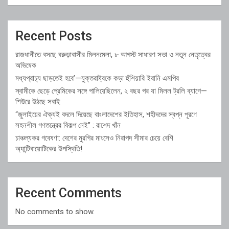
Recent Posts
রাজধানীতে বসছে বরুড়াবাসীর মিলনমেলা, ৮ আগস্ট সাধারণ সভা ও নতুন নেতৃত্বের
অভিষেক
মধ্যপ্রাচ্য ছাড়তেই হবে’—যুক্তরাষ্ট্রকে কড়া হুঁশিয়ারি ইরানি এমপির
স্বামীকে ছেড়ে প্রেমিকের সঙ্গে পালিয়েছিলেন, ২ বছর পর যা মিলল ট্রলি ব্যাগে—
শিউরে উঠছে সবাই
“জুলাইয়ের ঐক্যই বদলে দিয়েছে বাংলাদেশের ইতিহাস, শহীদদের স্বপ্ন পূরণে
সহনশীল গণতন্ত্রের বিকল্প নেই” : রাশেদ খাঁন
চাঞ্চল্যকর গবেষণা: দেশের মুরগির মাংসেও নিরাপদ সীমার চেয়ে বেশি
অ্যান্টিবায়োটিকের উপস্থিতি!
Recent Comments
No comments to show.