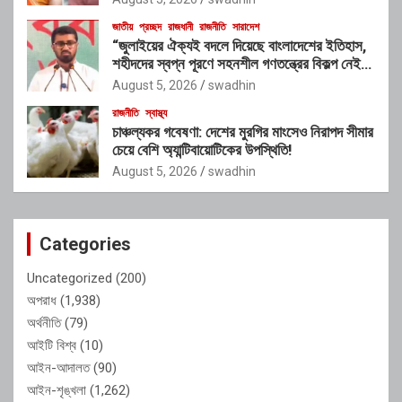
জাতীয়
প্রচ্ছদ
রাজধানী
রাজনীতি
সারাদেশ
“জুলাইয়ের ঐক্যই বদলে দিয়েছে বাংলাদেশের ইতিহাস,
শহীদদের স্বপ্ন পূরণে সহনশীল গণতন্ত্রের বিকল্প নেই” :
রাশেদ খাঁন
August 5, 2026
swadhin
রাজনীতি
স্বাস্থ্য
চাঞ্চল্যকর গবেষণা: দেশের মুরগির মাংসেও নিরাপদ সীমার
চেয়ে বেশি অ্যান্টিবায়োটিকের উপস্থিতি!
August 5, 2026
swadhin
Categories
Uncategorized
(200)
অপরাধ
(1,938)
অর্থনীতি
(79)
আইটি বিশ্ব
(10)
আইন-আদালত
(90)
আইন-শৃঙ্খলা
(1,262)