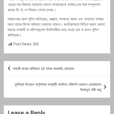
এছাড়া তার বিরুদ্ধে অন্যান্য কোনো অপরাধমূলক কর্মকাণ্ডের সঙ্গে সম্পৃক্ততা
রয়েছে কি না, সে বিষয়েও তদন্ত চলছে।
নারায়ণগঞ্জ জেলা পুলিশ জানিয়েছে, সন্ত্রাস, নাশকতা, মাদক এবং অন্যান্য অপরাধ
দমনে তাদের বিশেষ অভিযান অব্যাহত থাকবে। জননিরাপত্তা নিশ্চিত করতে কোনো
ধরনের অপরাধী বা আইনশৃঙ্খলা বিনষ্টকারীকে ছাড় দেওয়া হবে না বলেও পুলিশ
জানিয়েছে।
Post Views:
265
Post
পল্লবী থানার অভিযানে দুই মাদক কারবারি গ্রেপ্তার
navigation
কুমিল্লা উন্নয়ন কর্তৃপক্ষের অস্থায়ী কার্যালয় পরিদর্শন করলেন চেয়ারম্যান
উদবাতুল বারী আবু
Leave a Reply