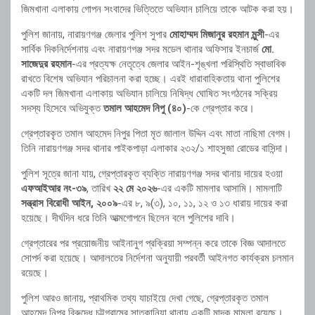
জিমখানা এলাকায় গোপন সংবাদের ভিত্তিতে অভিযান চালিয়ে তাকে আটক করা হয়।
পুলিশ জানায়, নারায়ণগঞ্জ জেলার পুলিশ সুপার
মোহাম্মদ মিজানুর রহমান মুন্সী
-এর
সার্বিক দিকনির্দেশনায় এবং নারায়ণগঞ্জ সদর মডেল থানার অফিসার ইনচার্জ
মো.
সাজেদুর রহমান
-এর প্রত্যক্ষ নেতৃত্বে জেলার আইন-শৃঙ্খলা পরিস্থিতি স্বাভাবিক
রাখতে বিশেষ অভিযান পরিচালনা করা হচ্ছে। এরই ধারাবাহিকতায় থানা পুলিশের
একটি দল জিমখানা এলাকায় অভিযান চালিয়ে নিষিদ্ধ ঘোষিত সংগঠনের সক্রিয়
সদস্য হিসেবে অভিযুক্ত
তমাল আহমেদ নিপু (৪০)
-কে গ্রেপ্তার করে।
গ্রেপ্তারকৃত তমাল আহমেদ নিপুর পিতা মৃত জালাল উদ্দিন এবং মাতা নাছিমা বেগম।
তিনি নারায়ণগঞ্জ সদর থানার পাইকপাড়া এলাকার ২৩২/১ শাহসুজা রোডের বাসিন্দা।
পুলিশ সূত্রে জানা যায়, গ্রেপ্তারকৃত ব্যক্তি নারায়ণগঞ্জ সদর থানায় দায়ের হওয়া
এফআইআর নং-৩৯
, তারিখ
২২ মে ২০২৬
-এর একটি মামলার আসামি। মামলাটি
সন্ত্রাস বিরোধী আইন, ২০০৯
-এর ৮, ৯(৩), ১০, ১১, ১২ ও ১৩ ধারায় দায়ের করা
হয়েছে। দীর্ঘদিন ধরে তিনি আত্মগোপনে ছিলেন বলে পুলিশের দাবি।
গ্রেপ্তারের পর প্রয়োজনীয় আইনানুগ প্রক্রিয়া সম্পন্ন করে তাকে বিজ্ঞ আদালতে
সোপর্দ করা হয়েছে। আদালতের নির্দেশনা অনুযায়ী পরবর্তী আইনগত কার্যক্রম চলমান
রয়েছে।
পুলিশ আরও জানায়, প্রাথমিক তথ্য যাচাইয়ে দেখা গেছে, গ্রেপ্তারকৃত তমাল
আহমেদ নিপুর বিরুদ্ধে চট্টগ্রামের সাতকানিয়া থানায় একটি মাদক মামলা রয়েছে।