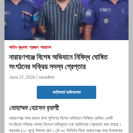
আইন-শৃঙ্খলা
প্রচ্ছদ
সারাদেশ
নারায়ণগঞ্জে বিশেষ অভিযানে নিষিদ্ধ ঘোষিত
সংগঠনের সক্রিয় সদস্য গ্রেপ্তার
June 21, 2026
swadhin
ফটোকার্ড ডাউনলোড
মোহাম্মদ হোসেন হ্যাপী:
নারায়ণগঞ্জ সদর মডেল থানা পুলিশের বিশেষ অভিযানে নিষিদ্ধ ঘোষিত একটি
সংগঠনের সক্রিয় সদস্য হিসেবে অভিযুক্ত এক ব্যক্তিকে গ্রেপ্তার করা হয়েছে।
শুক্রবার (২০ জুন) দিবাগত রাত ১২টা ৪৫ মিনিটের দিকে নারায়ণগঞ্জ সদর উপজেলার