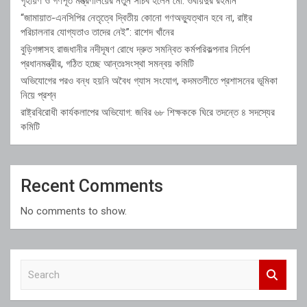
গৃহায়ণ ও গণপূর্ত মন্ত্রণালয়ের নতুন সচিব হলেন মো. ওবায়দুর রহমান
“জামায়াত-এনসিপির নেতৃত্বে দ্বিতীয় কোনো গণঅভ্যুত্থান হবে না, রাষ্ট্র
পরিচালনার যোগ্যতাও তাদের নেই”: রাশেদ খাঁনের
বুড়িগঙ্গাসহ রাজধানীর নদীদূষণ রোধে দ্রুত সমন্বিত কর্মপরিকল্পনার নির্দেশ
প্রধানমন্ত্রীর, গঠিত হচ্ছে আন্তঃসংস্থা সমন্বয় কমিটি
অভিযোগের পরও বন্ধ হয়নি অবৈধ গ্যাস সংযোগ, কদমতলীতে প্রশাসনের ভূমিকা
নিয়ে প্রশ্ন
রাষ্ট্রবিরোধী কার্যকলাপের অভিযোগ: জবির ৬৮ শিক্ষককে ঘিরে তদন্তে ৪ সদস্যের
কমিটি
Recent Comments
No comments to show.
S
e
a