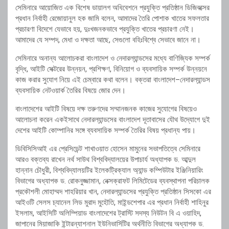
সেমিনারে আয়োজিত এক বিশেষ ডায়ালগ অধিবেশনে প্রযুক্তি প্রতিষ্ঠান ডিজিবক্সের
প্রধান নির্বাহী রেজোয়ানুল হক জামি বলেন, আমাদের তৈরি পোশাক খাতের সফলতার
প্রচারণা বিদেশে যেভাবে হয়, দুঃখজনকভাবে প্রযুক্তি খাতের প্রচারণা নেই।
আমাদের যে সম্পদ, মেধা ও দক্ষতা আছে, সেগুলো বহিঃবিশ্বে সেভাবে জানে না।
সেমিনারে অনান্য আলোচকরা বাংলাদেশ ও নেদারল্যান্ডসের মধ্যে বাণিজ্যিক সম্পর্ক
বৃদ্ধি, আইটি সেক্টরের উন্নয়ন, প্রশিক্ষণ, বিনিয়োগ ও ব্যবসায়িক সম্পর্ক উন্নয়নে
কাজ করার সুযোগ নিয়ে এই চেম্বারে কথা বলেন। বক্তরা বাংলাদেশ–নেদারল্যান্ডস
ব্যবসায়িক নেটওয়ার্ক তৈরির বিষয়ে জোর দেন।
বাংলাদেশের আইটি বিষয়ে দক্ষ তরুণদের সম্মানজনক কাজের সুযোগের বিষয়েও
আলোচনা করেন একইসাথে নেদারল্যান্ডসের বাংলাদেশ দূতাবাসের যৌথ উদ্যোগে দুই
দেশের আইটি কোম্পানির সঙ্গে ব্যবসায়িক সম্পর্ক তৈরির বিষয় প্রধান্য পায়।
ডিবিসিসিআই এর প্রেসিডেন্ট শাখাওয়াত হোসেন মামুনের সভাপতিত্বে সেমিনারে
আরও বক্তব্য রাখেন নর্থ সাউথ বিশ্ববিদ্যালয়ের উপাচার্য অধ্যাপক ড. আব্দুল
হান্নান চৌধুরী, বিশ্ববিদ্যালয়টির ইলেকট্রিক্যাল অ্যান্ড কম্পিউটার ইঞ্জিনিয়ারিং
বিভাগের অধ্যাপক ড. রোকনুজ্জামান, নেক্সক্রাফট লিমিটেডের ব্যবস্থাপনা পরিচালক
প্রকৌশলী মোহাম্মদ শাহরিয়ার খান, নেদারল্যান্ডসের প্রযুক্তি প্রতিষ্ঠান সিসকো এর
আইওটি সেলস চ্যানেল লিড মুরাদ মুহৌতি, মাইন্ডশেপার এর প্রধান নির্বাহী শাহিনুর
ইসলাম, আইসিটি অলিম্পিয়াড বাংলাদেশের ট্রাস্টি সদস্য নিউটন বি এ ওয়াহিদ,
জাপানের মিয়াজাকি ইন্টারন্যাশনাল ইউনিভার্সিটির অর্থনীতি বিভাগের অধ্যাপক ড.