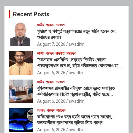
r
c
Recent Posts
h
জাতীয়
প্রচ্ছদ
সারাদেশ
গৃহায়ণ ও গণপূর্ত মন্ত্রণালয়ের নতুন সচিব হলেন মো.
ওবায়দুর রহমান
August 7, 2026
swadhin
জাতীয়
প্রচ্ছদ
রাজনীতি
সারাদেশ
“জামায়াত-এনসিপির নেতৃত্বে দ্বিতীয় কোনো
গণঅভ্যুত্থান হবে না, রাষ্ট্র পরিচালনার যোগ্যতাও তাদের
নেই”: রাশেদ খাঁনের
August 6, 2026
swadhin
জাতীয়
প্রচ্ছদ
সারাদেশ
বুড়িগঙ্গাসহ রাজধানীর নদীদূষণ রোধে দ্রুত সমন্বিত
কর্মপরিকল্পনার নির্দেশ প্রধানমন্ত্রীর, গঠিত হচ্ছে
আন্তঃসংস্থা সমন্বয় কমিটি
August 6, 2026
swadhin
অপরাধ
প্রচ্ছদ
সারাদেশ
অভিযোগের পরও বন্ধ হয়নি অবৈধ গ্যাস সংযোগ,
কদমতলীতে প্রশাসনের ভূমিকা নিয়ে প্রশ্ন
August 6, 2026
swadhin