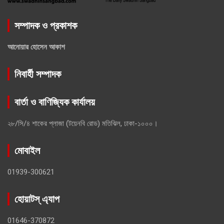
সম্পাদক ও প্রকাশক
আনোয়ার হোসেন আকাশ
নিবার্হী সম্পাদক
বার্তা ও বাণিজ্যিক কার্যালয়
২৮/সি/৪ শাকের প্লাজা (টয়েনবি রোড) মতিঝিল, ঢাকা-১০০০।
মোবাইল
01939-300621
হোয়াটস্ এ্যাপ
01646-370872