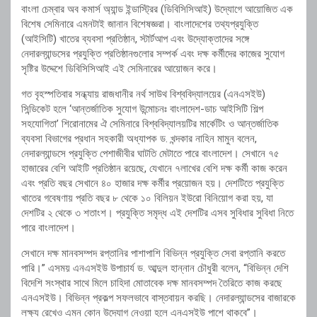
বাংলা চেম্বার অব কমার্স অ্যান্ড ইন্ডাস্ট্রির (ডিবিসিসিআই) উদ্যোগে আয়োজিত এক
বিশেষ সেমিনারে এমনটাই জানান বিশেষজ্ঞরা। বাংলাদেশের তথ্যপ্রযুক্তি
(আইসিটি) খাতের ব্যবসা প্রতিষ্ঠান, স্টার্টআপ এবং উদ্যোক্তাদের সঙ্গে
নেদারল্যান্ডসের প্রযুক্তি প্রতিষ্ঠানগুলোর সম্পর্ক এবং দক্ষ কর্মীদের কাজের সুযোগ
সৃষ্টির উদ্দেশে ডিবিসিসিআই এই সেমিনারের আয়োজন করে।
গত বৃহস্পতিবার সন্ধ্যায় রাজধানীর নর্থ সাউথ বিশ্ববিদ্যালয়ের (এনএসইউ)
সিন্ডিকেট হলে ‘আন্তর্জাতিক সুযোগ উন্মোচনঃ বাংলাদেশ-ডাচ আইসিটি শিল্প
সহযোগিতা’ শিরোনামের ঐ সেমিনারে বিশ্ববিদ্যালয়টির মার্কেটিং ও আন্তর্জাতিক
ব্যবসা বিভাগের প্রধান সহকারী অধ্যাপক ড. খন্দকার নাহিন মামুন বলেন,
নেদারল্যান্ডসে প্রযুক্তি পেশাজীবীর ঘাটতি মেটাতে পারে বাংলাদেশ। সেখানে ৭৫
হাজারের বেশি আইটি প্রতিষ্ঠান রয়েছে, যেখানে ৭লাখের বেশি দক্ষ কর্মী কাজ করেন
এবং প্রতি বছর সেখানে ৪০ হাজার দক্ষ কর্মীর প্রয়োজন হয়। দেশটিতে প্রযুক্তি
খাতের গবেষণায় প্রতি বছর ৮ থেকে ১০ বিলিয়ন ইউরো বিনিয়োগ করা হয়, যা
দেশটির ২ থেকে ৩ শতাংশ। প্রযুক্তি সমৃদ্ধ এই দেশটির এসব সুবিধার সুবিধা নিতে
পারে বাংলাদেশ।
সেখানে দক্ষ মানবসম্পদ রপ্তানির পাশাপাশি বিভিন্ন প্রযুক্তি সেবা রপ্তানি করতে
পারি।” এসময় এনএসইউ উপাচার্য ড. আব্দুল হান্নান চৌধুরী বলেন, “বিভিন্ন দেশি
বিদেশি সংস্থার সাথে মিলে চাহিদা মোতাবেক দক্ষ মানবসম্পদ তৈরিতে কাজ করছে
এনএসইউ। বিভিন্ন প্রকল্প সফলভাবে বাস্তবায়ন করছি। নেদারল্যান্ডসের বাজারকে
লক্ষ্য রেখেও এমন কোন উদ্যোগ নেওয়া হলে এনএসইউ পাশে থাকবে”।