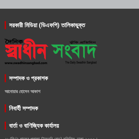
সরকারী মিডিয়া (ডিএফপি) তালিকাভুক্ত
সম্পাদক ও প্রকাশক
আনোয়ার হোসেন আকাশ
নিবার্হী সম্পাদক
বার্তা ও বাণিজ্যিক কার্যালয়
২৮/সি/৪ শাকের প্লাজা (টয়েনবি রোড) মতিঝিল, ঢাকা-১০০০।