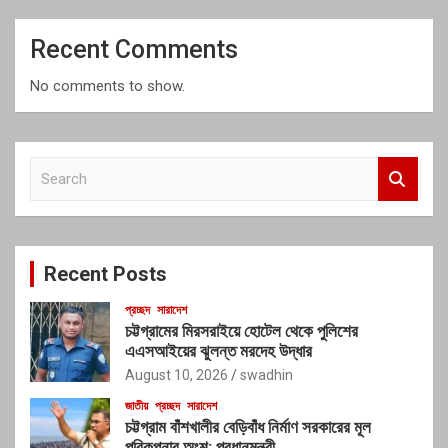
Recent Comments
No comments to show.
S
e
a
r
c
Recent Posts
h
প্রচ্ছদ
সারাদেশ
চট্টগ্রামের মিরসরাইয়ে হোটেল থেকে পুলিশের
এএসআইয়ের ঝুলন্ত মরদেহ উদ্ধার
August 10, 2026
swadhin
জাতীয়
প্রচ্ছদ
সারাদেশ
চট্টগ্রাম বাঁশখালীর বেড়িবাঁধ নির্মাণ সরকারের মূল
পরিকল্পনার অংশ: প্রধানমন্ত্রী