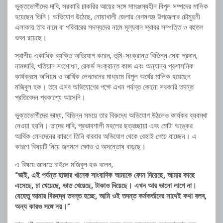
ভুক্তভোগীদের দাবি, সরকারি চাকরির আয়ের সঙ্গে সামঞ্জস্যহীন বিপুল সম্পদের মালিক
হয়েছেন তিনি। অভিযোগ উঠেছে, নোয়াখালী জেলার বেগমগঞ্জ উপজেলার চৌমুহনী
এলাকায় তার নামে বা পরিবারের সদস্যদের নামে মূল্যবান স্থাবর সম্পত্তি ও বহুতল
ভবন রয়েছে।
স্থানীয় একাধিক ব্যক্তি অভিযোগ করেন, ভূমি-সংক্রান্ত বিভিন্ন সেবা প্রদান,
নামজারি, খতিয়ান সংশোধন, রেকর্ড সংক্রান্ত কাজ এবং অন্যান্য প্রশাসনিক
কার্যক্রমে অনিয়ম ও আর্থিক লেনদেনের মাধ্যমে বিপুল অর্থের মালিক হয়েছেন
মজিবুল হক। তবে এসব অভিযোগের পক্ষে এখন পর্যন্ত কোনো সরকারি তদন্ত
প্রতিবেদন প্রকাশ্যে আসেনি।
ভুক্তভোগীদের ভাষ্য, বিভিন্ন সময়ে তার বিরুদ্ধে অভিযোগ উঠলেও কার্যকর ব্যবস্থা
নেওয়া হয়নি। তাদের দাবি, প্রভাবশালী মহলের ছত্রচ্ছায়া এবং মোটা অঙ্কের
আর্থিক লেনদেনের কারণে তিনি বারবার অভিযোগ থেকে রেহাই পেয়ে যাচ্ছেন। এ
কারণে বিষয়টি নিয়ে জনমনে ক্ষোভ ও অসন্তোষ বাড়ছে।
এ বিষয়ে জানতে চাইলে মজিবুল হক বলেন,
“ভাই, এই পর্যন্ত হাজার খানেক সাংবাদিক আমাকে ফোন দিয়েছে, আমার কাছে
এসেছে, চা খেয়েছে, ভাত খেয়েছে, টাকাও দিয়েছে। এখন আর ভালো লাগে না।
যেহেতু আমার বিরুদ্ধে তদন্ত হচ্ছে, আমি ওই তদন্ত কর্মকর্তাদের সাথেই কথা বলব,
অন্য কারও সঙ্গে নয়।”