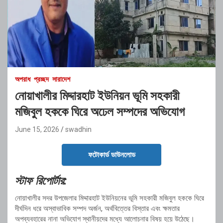
অপরাধ
প্রচ্ছদ
সারাদেশ
নোয়াখালীর মিদ্দারহাট ইউনিয়ন ভূমি সহকারী
মজিবুল হককে ঘিরে অঢেল সম্পদের অভিযোগ
June 15, 2026
swadhin
ফটোকার্ড ডাউনলোড
স্টাফ রিপোর্টার:
নোয়াখালীর সদর উপজেলার মিদ্দারহাট ইউনিয়নের ভূমি সহকারী মজিবুল হককে ঘিরে
দীর্ঘদিন ধরে অস্বাভাবিক সম্পদ অর্জন, অর্থবিত্তের বিস্তার এবং ক্ষমতার
অপব্যবহারের নানা অভিযোগ স্থানীয়দের মধ্যে আলোচনার বিষয় হয়ে উঠেছে।