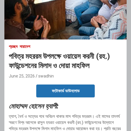
প্রচ্ছদ
সারাদেশ
পবিত্র মহররম উপলক্ষে ওয়ায়েস করনী (রহ.)
ফাউন্ডেশনের মিলাদ ও দোয়া মাহফিল
June 25, 2026
swadhin
ফটোকার্ড ডাউনলোড
মোহাম্মদ হোসেন হ্যাপী:
ত্যাগ, ধৈর্য ও সত্যের পথে অবিচল থাকার মাস পবিত্র মহররম। এই মাসের তাৎপর্য
স্মরণে বিশ্ব আশেকে রাসুল হযরত ওয়ায়েস করনী (রহ.) ফাউন্ডেশনের উদ্যোগে
পবিত্র মহররম উপলক্ষে মিলাদ মাহফিল ও দোয়ার আয়োজন করা হয়। প্রতি বছরের