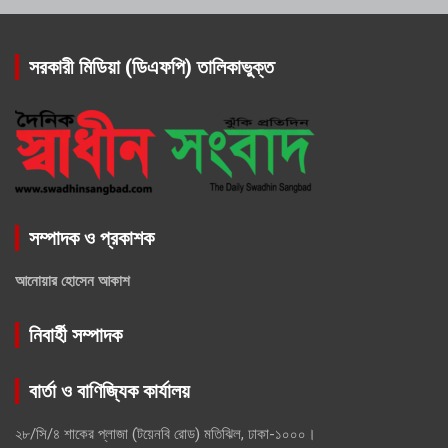
সরকারী মিডিয়া (ডিএফপি) তালিকাভুক্ত
সম্পাদক ও প্রকাশক
আনোয়ার হোসেন আকাশ
নিবার্হী সম্পাদক
বার্তা ও বাণিজ্যিক কার্যালয়
২৮/সি/৪ শাকের প্লাজা (টয়েনবি রোড) মতিঝিল, ঢাকা-১০০০।