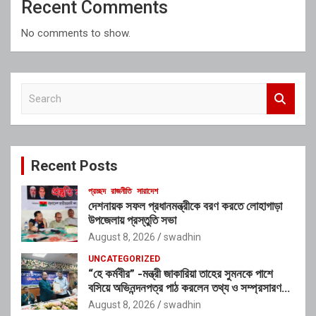
Recent Comments
No comments to show.
S
e
a
r
c
Recent Posts
h
প্রচ্ছদ
রাজনীতি
সারাদেশ
দেশনায়ক সফল প্রধানমন্ত্রীকে বরণ করতে লোহাগাড়া
উপজেলায় প্রস্তুতি সভা
August 8, 2026
swadhin
UNCATEGORIZED
“হে কর্মবীর” -মন্ত্রী জাকারিয়া তাহের সুমনকে পাশে
বসিয়ে অভিনন্দনপত্র পাঠ করলেন তথ্য ও সম্প্রসারণ
মন্ত্রণালয়ের ভারপ্রাপ্ত সচিব শাহ আলম
August 8, 2026
swadhin