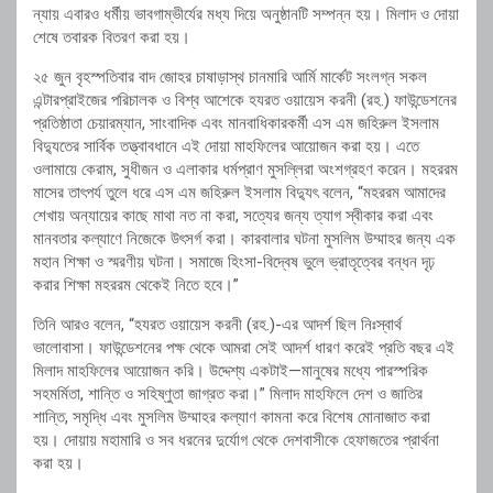
ন্যায় এবারও ধর্মীয় ভাবগাম্ভীর্যের মধ্য দিয়ে অনুষ্ঠানটি সম্পন্ন হয়। মিলাদ ও দোয়া
শেষে তবারক বিতরণ করা হয়।
২৫ জুন বৃহস্পতিবার বাদ জোহর চাষাড়াস্থ চানমারি আর্মি মার্কেট সংলগ্ন সকল
এন্টারপ্রাইজের পরিচালক ও বিশ্ব আশেকে হযরত ওয়ায়েস করনী (রহ.) ফাউন্ডেশনের
প্রতিষ্ঠাতা চেয়ারম্যান, সাংবাদিক এবং মানবাধিকারকর্মী এস এম জহিরুল ইসলাম
বিদ্যুতের সার্বিক তত্ত্বাবধানে এই দোয়া মাহফিলের আয়োজন করা হয়। এতে
ওলামায়ে কেরাম, সুধীজন ও এলাকার ধর্মপ্রাণ মুসল্লিরা অংশগ্রহণ করেন। মহররম
মাসের তাৎপর্য তুলে ধরে এস এম জহিরুল ইসলাম বিদ্যুৎ বলেন, “মহররম আমাদের
শেখায় অন্যায়ের কাছে মাথা নত না করা, সত্যের জন্য ত্যাগ স্বীকার করা এবং
মানবতার কল্যাণে নিজেকে উৎসর্গ করা। কারবালার ঘটনা মুসলিম উম্মাহর জন্য এক
মহান শিক্ষা ও স্মরণীয় ঘটনা। সমাজে হিংসা-বিদ্বেষ ভুলে ভ্রাতৃত্বের বন্ধন দৃঢ়
করার শিক্ষা মহররম থেকেই নিতে হবে।”
তিনি আরও বলেন, “হযরত ওয়ায়েস করনী (রহ.)-এর আদর্শ ছিল নিঃস্বার্থ
ভালোবাসা। ফাউন্ডেশনের পক্ষ থেকে আমরা সেই আদর্শ ধারণ করেই প্রতি বছর এই
মিলাদ মাহফিলের আয়োজন করি। উদ্দেশ্য একটাই—মানুষের মধ্যে পারস্পরিক
সহমর্মিতা, শান্তি ও সহিষ্ণুতা জাগ্রত করা।” মিলাদ মাহফিলে দেশ ও জাতির
শান্তি, সমৃদ্ধি এবং মুসলিম উম্মাহর কল্যাণ কামনা করে বিশেষ মোনাজাত করা
হয়। দোয়ায় মহামারি ও সব ধরনের দুর্যোগ থেকে দেশবাসীকে হেফাজতের প্রার্থনা
করা হয়।