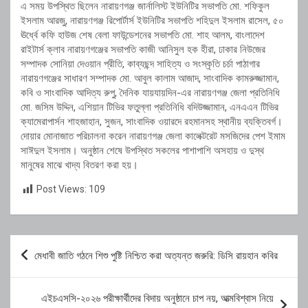
এ সময় উপস্থিত ছিলেন নারায়ণগঞ্জ জার্নালিস্ট ইউনিটির সভাপতি মো. শফিকুল
ইসলাম আরজু, নারায়ণগঞ্জ রিপোর্টার্স ইউনিটির সভাপতি শহিদুল ইসলাম রাসেল, ৫০
ঊর্ধ্বে কফি হাউজ শেষ বেলা ফাউন্ডেশনের সভাপতি মো. শাহ আলম, বাংলাদেশ
রাইটার্স ক্লাব নারায়ণগঞ্জের সভাপতি কাজী আনিসুল হক হীরা, ঢাকার নিউজের
সম্পাদক সোনিয়া দেওয়ান প্রীতি, কাব্যছন্দ সাহিত্য ও সংস্কৃতি চর্চা পাঠাগার
নারায়ণগঞ্জের সাধারণ সম্পাদক মো. আবুল কালাম আজাদ, সাংবাদিক কামরুজ্জামান,
কবি ও সাংবাদিক আদিত্য রুপু, দৈনিক যায়যায়দিন-এর নারায়ণগঞ্জ জেলা প্রতিনিধি
মো. জসিম উদ্দিন, এশিয়ান টিভির ফতুল্লা প্রতিনিধি বদিউজ্জামান, এনএএন টিভির
ক্যামেরাপার্সন শাহজাহান, সুজন, সাংবাদিক ওয়ারদে রহমানসহ স্থানীয় ব্যক্তিবর্গ।
দোয়ার মোনাজাত পরিচালনা করেন নারায়ণগঞ্জ জেলা কালেক্টরেট মসজিদের পেশ ইমাম
সাঈদুল ইসলাম। অনুষ্ঠান শেষে উপস্থিত সকলের পাশাপাশি অসহায় ও দুস্থ
মানুষের মাঝে খাদ্য বিতরণ করা হয়।
Post Views:
109
Post
মেধাবী জাতি গঠনে শিশু পুষ্টি নিশ্চিত করা অত্যন্ত জরুরি: ডিসি রায়হান কবির
navigation
এইচএসসি-২০২৬ পরীক্ষার্থীদের বিদায় অনুষ্ঠানে চাপ নয়, আত্মবিশ্বাস নিয়ে