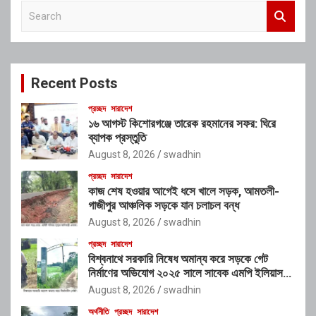
S
e
a
r
c
Recent Posts
h
প্রচ্ছদ
সারাদেশ
১৬ আগস্ট কিশোরগঞ্জে তারেক রহমানের সফর: ঘিরে
ব্যাপক প্রস্তুতি
August 8, 2026
swadhin
প্রচ্ছদ
সারাদেশ
কাজ শেষ হওয়ার আগেই ধসে খালে সড়ক, আমতলী-
গাজীপুর আঞ্চলিক সড়কে যান চলাচল বন্ধ
August 8, 2026
swadhin
প্রচ্ছদ
সারাদেশ
বিশ্বনাথে সরকারি নিষেধ অমান্য করে সড়কে গেট
নির্মাণের অভিযোগ ২০২৫ সালে সাবেক এমপি ইলিয়াস
আলীর নামে নামফলক স্থাপনের অভিযোগ
August 8, 2026
swadhin
অর্থনীতি
প্রচ্ছদ
সারাদেশ