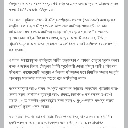
চাঁদপুর-৩ আসনের সংসদ সদস্য শেখ ফরিদ আহম্মেদ এবং চাঁদপুর-৫ আসনের সংসদ
সদস্য ইঞ্জিনিয়ার মোঃ মমিনুল হক।
তারা বলেন, কুমিল্লা-লালমাই-চাঁদপুর-লক্ষ্মীপুর-বেগমগঞ্জ (আর-১৪০) মহাসড়কের
খাজুরিয়া বাজার হতে চাঁদপুর পর্যন্ত অংশ এবং হাজীগঞ্জ-শাহরাস্তী এলাকার
কাকৈরতলা বাজার থেকে হাজীগঞ্জ দেবপুর পর্যন্ত সড়কে প্রয়োজনীয় মেরামত,
পুনঃসংস্কার, সাইন-সিগন্যাল স্থাপন, সেতু ও কালভার্ট রংকরণসহ বিভিন্ন
সৌন্দর্যবর্ধনমূলক কাজ অত্যন্ত দক্ষতা, আন্তরিকতা ও দায়িত্বশীলতার সঙ্গে সম্পন্ন
করা হয়েছে।
এ সকল উন্নয়নমূলক কার্যক্রমে সার্বিক তত্ত্বাবধান ও কার্যকর নেতৃত্ব প্রদান করেন
সড়ক ও জনপথ বিভাগ, চাঁদপুরের নির্বাহী প্রকৌশলী মোহাঃ ইউনুস আলী। তাঁর দক্ষ
পরিকল্পনা, সময়োপযোগী উদ্যোগ ও নিরলস পরিশ্রমের ফলে নির্ধারিত সময়ের মধ্যেই
কাজসমূহ সফলভাবে সম্পন্ন হয়েছে বলে সংশ্লিষ্টরা জানান।
সংসদ সদস্যরা আরও বলেন, সংশ্লিষ্ট প্রকৌশল দপ্তরের আন্তরিক প্রচেষ্টার কারণে
জেলার সড়ক যোগাযোগ ব্যবস্থা আরও উন্নত, নিরাপদ ও যান চলাচল উপযোগী
হয়েছে। এতে মাননীয় প্রধানমন্ত্রীর সফর সফল ও সুশৃঙ্খলভাবে সম্পন্ন করতে
গুরুত্বপূর্ণ ভূমিকা পালন করেছে।
তারা সওজ বিভাগের কর্মকর্তা-কর্মচারীদের পেশাদারিত্ব, দায়িত্ববোধ ও কর্মনিষ্ঠার
ভূয়সী প্রশংসা করেন এবং ভবিষ্যতেও জেলার উন্নয়ন ও অবকাঠামোগত