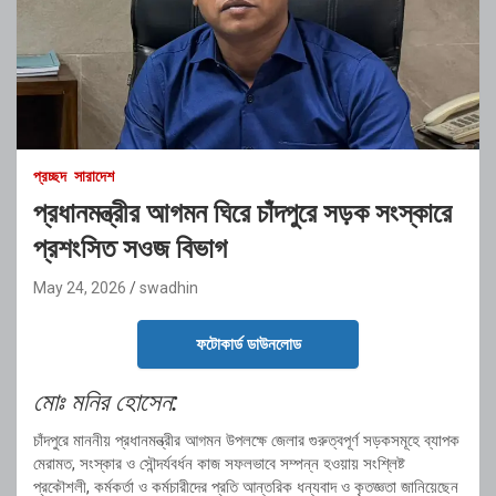
প্রচ্ছদ
সারাদেশ
প্রধানমন্ত্রীর আগমন ঘিরে চাঁদপুরে সড়ক সংস্কারে
প্রশংসিত সওজ বিভাগ
May 24, 2026
swadhin
ফটোকার্ড ডাউনলোড
মোঃ মনির হোসেন:
চাঁদপুরে মাননীয় প্রধানমন্ত্রীর আগমন উপলক্ষে জেলার গুরুত্বপূর্ণ সড়কসমূহে ব্যাপক
মেরামত, সংস্কার ও সৌন্দর্যবর্ধন কাজ সফলভাবে সম্পন্ন হওয়ায় সংশ্লিষ্ট
প্রকৌশলী, কর্মকর্তা ও কর্মচারীদের প্রতি আন্তরিক ধন্যবাদ ও কৃতজ্ঞতা জানিয়েছেন