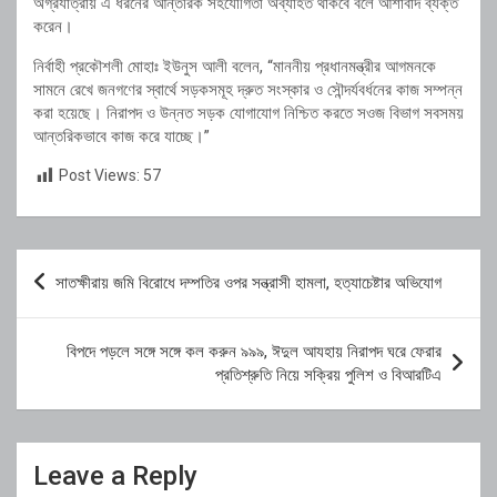
অগ্রযাত্রায় এ ধরনের আন্তরিক সহযোগিতা অব্যাহত থাকবে বলে আশাবাদ ব্যক্ত
করেন।
নির্বাহী প্রকৌশলী মোহাঃ ইউনুস আলী বলেন, “মাননীয় প্রধানমন্ত্রীর আগমনকে
সামনে রেখে জনগণের স্বার্থে সড়কসমূহ দ্রুত সংস্কার ও সৌন্দর্যবর্ধনের কাজ সম্পন্ন
করা হয়েছে। নিরাপদ ও উন্নত সড়ক যোগাযোগ নিশ্চিত করতে সওজ বিভাগ সবসময়
আন্তরিকভাবে কাজ করে যাচ্ছে।”
Post Views:
57
Post
সাতক্ষীরায় জমি বিরোধে দম্পতির ওপর সন্ত্রাসী হামলা, হত্যাচেষ্টার অভিযোগ
navigation
বিপদে পড়লে সঙ্গে সঙ্গে কল করুন ৯৯৯, ঈদুল আযহায় নিরাপদ ঘরে ফেরার
প্রতিশ্রুতি নিয়ে সক্রিয় পুলিশ ও বিআরটিএ
Leave a Reply