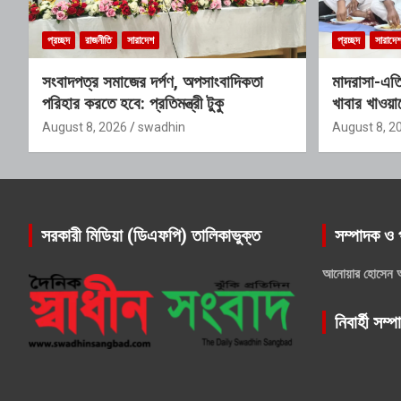
প্রচ্ছদ
রাজনীতি
সারাদেশ
প্রচ্ছদ
সারাদে
সংবাদপত্র সমাজের দর্পণ, অপসাংবাদিকতা
মাদরাসা-এতিম
পরিহার করতে হবে: প্রতিমন্ত্রী টুকু
খাবার খাওয়ালে
August 8, 2026
swadhin
August 8, 2
সরকারী মিডিয়া (ডিএফপি) তালিকাভুক্ত
সম্পাদক ও 
আনোয়ার হোসেন 
নিবার্হী সম্