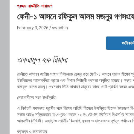
প্রচ্ছদ
রাজনীতি
সারাদেশ
ফেনী-১ আসনে রফিকুল আলম মজনুর গণসংযো
February 3, 2026
swadhin
ফটোকার্
একরামুল হক রিয়াদ:
ফেনীতে আসন্ন জাতীয় সংসদ নির্বাচনকে কেন্দ্র করে ফেনী-১ আসনে ধানের শীষের প
ইউনিয়নের আলোকদিয়া গ্রামে এক বিশাল নির্বাচনী পথসভা অনুষ্ঠিত হয়েছে। সভায় প
রফিকুল আলম মজনু। পথসভায় তিনি সাধারণ মানুষের কাছে ভোট প্রার্থনা করেন এব
নেতাকর্মীদের সরব উপস্থিতি:
এ নির্বাচনী পথসভায় প্রার্থীর সঙ্গে বিশেষ অতিথি হিসেবে উপস্থিত ছিলেন উপজে
সভায় আরও সক্রিয়ভাবে অংশগ্রহণ করেন ১০ নং ঘোপাল ইউনিয়ন বিএনপির সাবেক স
আলমগীর সিদ্দিকী। এছাড়াও স্থানীয় বিএনপি, যুবদল ও ছাত্রদলের তৃণমূল পর্যায়ের ব
বক্তব্য ও জনজোয়ার: