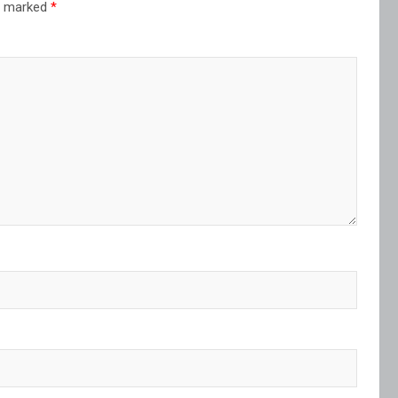
re marked
*