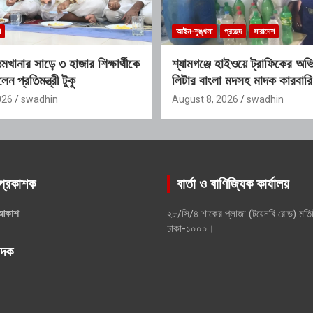
শ
আইন-শৃঙ্খলা
প্রচ্ছদ
সারাদেশ
খানার সাড়ে ৩ হাজার শিক্ষার্থীকে
শ্যামগঞ্জে হাইওয়ে ট্রাফিকের অভ
ন প্রতিমন্ত্রী টুকু
লিটার বাংলা মদসহ মাদক কারবারি 
026
swadhin
August 8, 2026
swadhin
প্রকাশক
বার্তা ও বাণিজ্যিক কার্যালয়
আকাশ
২৮/সি/৪ শাকের প্লাজা (টয়েনবি রোড) মতি
ঢাকা-১০০০।
পাদক