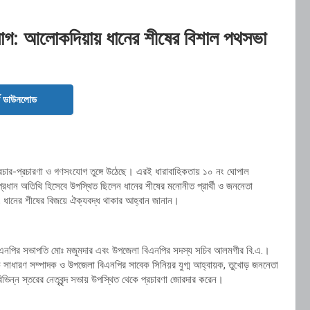
গ: আলোকদিয়ায় ধানের শীষের বিশাল পথসভা
ড ডাউনলোড
্রচার-প্রচারণা ও গণসংযোগ তুঙ্গে উঠেছে। এরই ধারাবাহিকতায় ১০ নং ঘোপাল
্রধান অতিথি হিসেবে উপস্থিত ছিলেন ধানের শীষের মনোনীত প্রার্থী ও জননেতা
ং ধানের শীষের বিজয়ে ঐক্যবদ্ধ থাকার আহ্বান জানান।
লা বিএনপির সভাপতি মোঃ মজুমদার এবং উপজেলা বিএনপির সদস্য সচিব আলমগীর বি.এ.।
াধারণ সম্পাদক ও উপজেলা বিএনপির সাবেক সিনিয়র যুগ্ম আহ্বায়ক, তুখোড় জননেতা
িভিন্ন স্তরের নেতৃবৃন্দ সভায় উপস্থিত থেকে প্রচারণা জোরদার করেন।