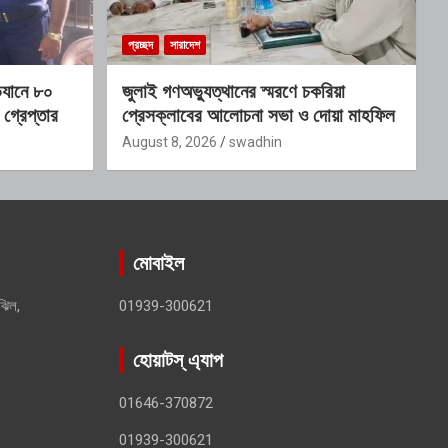
প্রচ্ছদ
সারাদেশ
িযানে ৮০
জুলাই গণঅভ্যুত্থানের স্মরণে চকরিয়া
গ্রেপ্তার
প্রেসক্লাবের আলোচনা সভা ও দোয়া মাহফিল
August 8, 2026
swadhin
মোবাইল
ঝিল,
01939-300621
হোয়াটস্ এ্যাপ
01646-370872
01939-300621