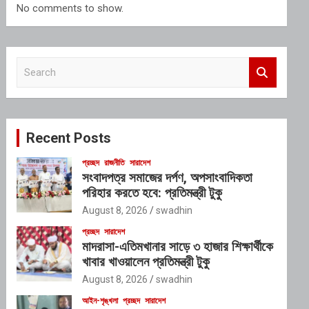
No comments to show.
S
e
a
r
c
Recent Posts
h
প্রচ্ছদ
রাজনীতি
সারাদেশ
সংবাদপত্র সমাজের দর্পণ, অপসাংবাদিকতা
পরিহার করতে হবে: প্রতিমন্ত্রী টুকু
August 8, 2026
swadhin
প্রচ্ছদ
সারাদেশ
মাদরাসা-এতিমখানার সাড়ে ৩ হাজার শিক্ষার্থীকে
খাবার খাওয়ালেন প্রতিমন্ত্রী টুকু
August 8, 2026
swadhin
আইন-শৃঙ্খলা
প্রচ্ছদ
সারাদেশ