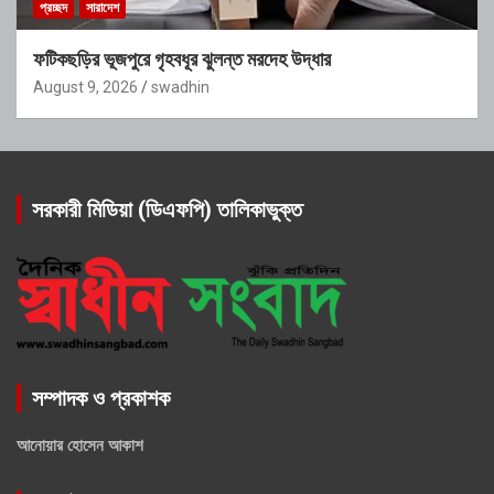
প্রচ্ছদ
সারাদেশ
ফটিকছড়ির ভূজপুরে গৃহবধূর ঝুলন্ত মরদেহ উদ্ধার
August 9, 2026
swadhin
সরকারী মিডিয়া (ডিএফপি) তালিকাভুক্ত
সম্পাদক ও প্রকাশক
আনোয়ার হোসেন আকাশ