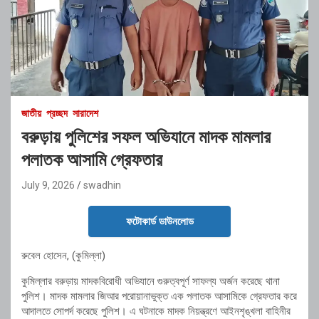
জাতীয়
প্রচ্ছদ
সারাদেশ
বরুড়ায় পুলিশের সফল অভিযানে মাদক মামলার
পলাতক আসামি গ্রেফতার
July 9, 2026
swadhin
ফটোকার্ড ডাউনলোড
রুবেল হোসেন, (কুমিল্লা)
কুমিল্লার বরুড়ায় মাদকবিরোধী অভিযানে গুরুত্বপূর্ণ সাফল্য অর্জন করেছে থানা
পুলিশ। মাদক মামলার জিআর পরোয়ানাভুক্ত এক পলাতক আসামিকে গ্রেফতার করে
আদালতে সোপর্দ করেছে পুলিশ। এ ঘটনাকে মাদক নিয়ন্ত্রণে আইনশৃঙ্খলা বাহিনীর