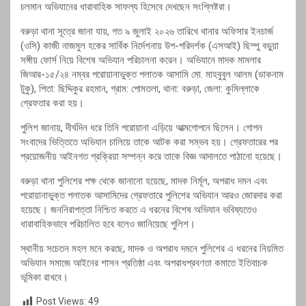
চলমান অভিযানের ধারাবাহিক সাফল্য হিসেবে দেখছেন সংশ্লিষ্টরা।
বরুড়া থানা সূত্রে জানা যায়, গত ৯ জুলাই ২০২৬ তারিখে থানার অফিসার ইনচার্জ
(ওসি) কাজী নাজমুল হকের সার্বিক নির্দেশনায় উপ-পরিদর্শক (এসআই) ছিম্পু বড়ুয়া
সঙ্গীয় ফোর্স নিয়ে বিশেষ অভিযান পরিচালনা করেন। অভিযানে মাদক মামলার
জিআর-১৫/২৪ নম্বর পরোয়ানাভুক্ত পলাতক আসামি মো. মাহবুবুল আলম (ডাকনাম
টুকু), পিতা: ছিদ্দিকুর রহমান, গ্রাম: পোমতলা, থানা: বরুড়া, জেলা: কুমিল্লাকে
গ্রেফতার করা হয়।
পুলিশ জানায়, দীর্ঘদিন ধরে তিনি পরোয়ানা এড়িয়ে আত্মগোপনে ছিলেন। গোপন
সংবাদের ভিত্তিতে অভিযান চালিয়ে তাকে আটক করা সম্ভব হয়। গ্রেফতারের পর
প্রয়োজনীয় আইনগত প্রক্রিয়া সম্পন্ন করে তাকে বিজ্ঞ আদালতে পাঠানো হয়েছে।
বরুড়া থানা পুলিশের পক্ষ থেকে জানানো হয়েছে, মাদক নির্মূল, অপরাধ দমন এবং
পরোয়ানাভুক্ত পলাতক আসামিদের গ্রেফতারে পুলিশের অভিযান আরও জোরদার করা
হয়েছে। জননিরাপত্তা নিশ্চিত করতে এ ধরনের বিশেষ অভিযান ভবিষ্যতেও
ধারাবাহিকভাবে পরিচালিত হবে বলেও জানিয়েছে পুলিশ।
স্থানীয় সচেতন মহল মনে করছে, মাদক ও অপরাধ দমনে পুলিশের এ ধরনের নিয়মিত
অভিযান সমাজে আইনের শাসন প্রতিষ্ঠা এবং অপরাধপ্রবণতা কমাতে ইতিবাচক
ভূমিকা রাখবে।
Post Views:
49