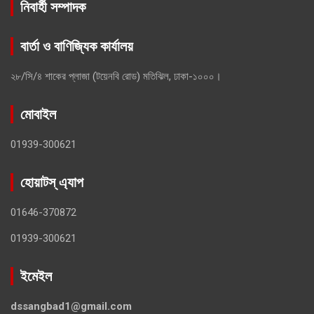
নিবার্হী সম্পাদক
বার্তা ও বাণিজ্যিক কার্যালয়
২৮/সি/৪ শাকের প্লাজা (টয়েনবি রোড) মতিঝিল, ঢাকা-১০০০।
মোবাইল
01939-300621
হোয়াটস্ এ্যাপ
01646-370872
01939-300621
ইমেইল
dssangbad1@gmail.com