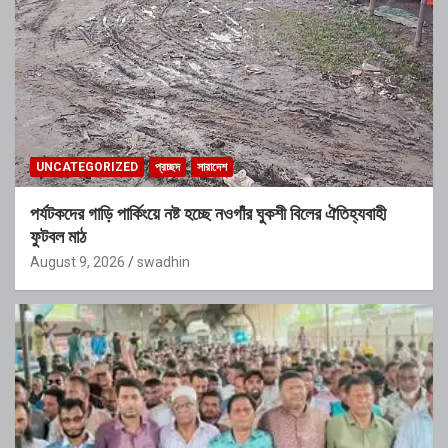
UNCATEGORIZED
প্রচ্ছদ
সারাদেশ
পর্যটকদের গাড়ি পার্কিংয়ে নষ্ট হচ্ছে নওগাঁর ঘুকশী বিলের ঐতিহ্যবাহী
ফুটবল মাঠ
August 9, 2026
swadhin