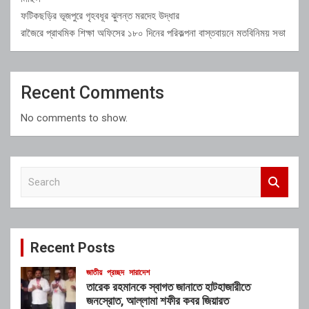
ফটিকছড়ির ভূজপুরে গৃহবধূর ঝুলন্ত মরদেহ উদ্ধার
রাজৈরে প্রাথমিক শিক্ষা অফিসের ১৮০ দিনের পরিকল্পনা বাস্তবায়নে মতবিনিময় সভা
Recent Comments
No comments to show.
S
e
a
r
c
Recent Posts
h
জাতীয়
প্রচ্ছদ
সারাদেশ
তারেক রহমানকে স্বাগত জানাতে হাটহাজারীতে
জনস্রোত, আল্লামা শফীর কবর জিয়ারত