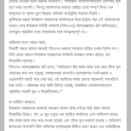
দেখিয়ে দেওয়ার মতো গুরুতর অভিযোগ। সামাজিক যোগাযোগমাধ্যমে তোলপাড় সৃষ্টি
হতে সময় লাগেনি। কিন্তু প্রশাসনের তদন্তে বেরিয়ে এলো সম্পূর্ণ ভিন্ন এক
বাস্তবতা যা প্রশ্ন তুলে দিয়েছে ভাইরাল কনটেন্টের সত্যতা নিয়েই।
কুমিল্লার বরুড়া উপজেলা সমাজসেবা কার্যালয়কে ঘিরে ছড়িয়ে পড়া এই অভিযোগের
তদন্ত শেষে উপজেলা নির্বাহী কর্মকর্তা (ইউএনও) আসাদুজ্জামান রনি জানিয়েছেন,
ফেসবুকে প্রচারিত তথ্য বাস্তবতার সঙ্গে সামঞ্জস্যপূর্ণ নয়।
অভিযোগ যখন নজরে আসে,
বিষয়টি নজরে আসার পরপরই ইউএনও গুরুত্ব সহকারে খতিয়ে দেখার নির্দেশ দেন।
তিনি ডেকে আনেন উপজেলা সমাজসেবা কর্মকর্তা কামরুল হাসান রনিকে, চান
বিস্তারিত ব্যাখ্যা।
ইউএনও আসাদুজ্জামান রনি বলেন, “অভিযোগে যাঁর বাবার ভাতা বন্ধ করে তাঁকে মৃত
দেখানোর কথা বলা হয়েছে, সমাজসেবার অনলাইন ব্যবস্থাপনা সফটওয়্যার ও
ওয়েবসাইট যাচাই করে দেখা যায়, ওই ব্যক্তির বাবার কোনো আবেদনই অনলাইনে
করা হয়নি। খোঁজখবর করে আমি নিশ্চিত হয়েছি, সামাজিক যোগাযোগমাধ্যমে
প্রচারিত তথ্যটি ভুল ও বিভ্রান্তিকর।”
যা ঘটেছিল বাস্তবে,
উপজেলা সমাজসেবা কর্মকর্তা কামরুল হাসান রনির বর্ণনায় উঠে আসে ঘটনার
বিস্তারিত চিত্র। গত ২৪ জুন দুপুরে এক ব্যক্তি কার্যালয়ে এসে অভিযোগ করেন,
তাঁর বাবার ভাতা বন্ধ করে দেওয়া হয়েছে এবং তাঁকে মৃত দেখানো হয়েছে। অভিযোগ
জানানোর পাশাপাশি তিনি অফিসের কার্যক্রমের ভিডিও ধারণ করেন এবং কর্মচারীদের