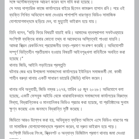
সঙ্গে অসৌজন্যমূলক আচরণ করেন বলে দাবি করা হয়েছে।
সে সময় দাপ্তরিক কাজে কার্যালয়ের বাইরে ছিলেন কামরুল হাসান রনি। পরে ওই
ব্যক্তি লিখিত অভিযোগ জমা দেওয়ার পাশাপাশি ধারণকৃত ভিডিও সামাজিক
যোগাযোগমাধ্যমে ছড়িয়ে দেন, যা মুহূর্তেই ভাইরাল হয়ে যায়।
তিনি বলেন, “বাড়ি ফিরে বিষয়টি যাচাই করি। আমাদের ব্যবস্থাপনা সফটওয়্যারে
সংশ্লিষ্ট ব্যক্তির বাবার কোনো তথ্য বা আবেদনের অস্তিত্বই পাওয়া যায়নি।
আমরা স্ক্রিন রেকর্ডিংসহ প্রয়োজনীয় তথ্য-প্রমাণ সংরক্ষণ করেছি। অভিযোগটি
সম্পূর্ণ ভিত্তিহীন প্রতীয়মান হওয়ায় বিষয়টি আইনশৃঙ্খলা বাহিনীকে অবহিত করা
হয়েছে।”
থানায় জিডি, আইনি লড়াইয়ের প্রস্তুতি
ঘটনার জের ধরে উপজেলা সমাজসেবা কার্যালয়ের ইউনিয়ন সমাজকর্মী মো. কাজী
শাহীন বরুড়া থানায় একটি সাধারণ ডায়েরি (জিডি) দাখিল করেন।
থানার নথি অনুযায়ী, জিডি নম্বর ১২৭৪, তারিখ ২৫ জুন ২০২৬। অভিযোগে বলা
হয়েছে, একটি ফেসবুক আইডি থেকে ধারাবাহিকভাবে সমাজসেবা কার্যালয়ের বিরুদ্ধে
মিথ্যা, বিভ্রান্তিকর ও মানহানিকর ভিডিও প্রচার করা হয়েছে, যা প্রতিষ্ঠানের সুনাম
ক্ষুণ্ন করেছে এবং জনমনে বিভ্রান্তি সৃষ্টি করেছে।
জিডিতে আরও উল্লেখ করা হয়, অভিযুক্ত ব্যক্তি অফিসে এসে ভিডিও ধারণের পর
তা সামাজিক যোগাযোগমাধ্যমে প্রকাশ করেন, যা দ্রুত ভাইরাল হয়ে পড়ে।
সংশ্লিষ্ট ভিডিওর লিংক, স্ক্রিনশট ও অন্যান্য ডিজিটাল প্রমাণ থানায় জমা দেওয়া