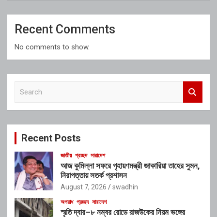
Recent Comments
No comments to show.
S
e
a
r
c
Recent Posts
h
জাতীয়
প্রচ্ছদ
সারাদেশ
আজ কুমিল্লা সফরে গৃহায়ণমন্ত্রী জাকারিয়া তাহের সুমন,
নিরাপত্তায় সতর্ক প্রশাসন
August 7, 2026
swadhin
অপরাধ
প্রচ্ছদ
সারাদেশ
স্মৃতি দ্বার–৮ নম্বর রোডে রাজউকের নিয়ম ভঙ্গের