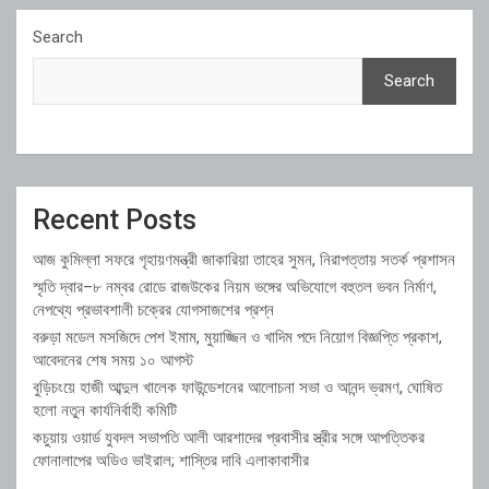
Search
Search
Recent Posts
আজ কুমিল্লা সফরে গৃহায়ণমন্ত্রী জাকারিয়া তাহের সুমন, নিরাপত্তায় সতর্ক প্রশাসন
স্মৃতি দ্বার–৮ নম্বর রোডে রাজউকের নিয়ম ভঙ্গের অভিযোগে বহুতল ভবন নির্মাণ,
নেপথ্যে প্রভাবশালী চক্রের যোগসাজশের প্রশ্ন
বরুড়া মডেল মসজিদে পেশ ইমাম, মুয়াজ্জিন ও খাদিম পদে নিয়োগ বিজ্ঞপ্তি প্রকাশ,
আবেদনের শেষ সময় ১০ আগস্ট
বুড়িচংয়ে হাজী আব্দুল খালেক ফাউন্ডেশনের আলোচনা সভা ও আনন্দ ভ্রমণ, ঘোষিত
হলো নতুন কার্যনির্বাহী কমিটি
কচুয়ায় ওয়ার্ড যুবদল সভাপতি আলী আরশাদের প্রবাসীর স্ত্রীর সঙ্গে আপত্তিকর
ফোনালাপের অডিও ভাইরাল; শাস্তির দাবি এলাকাবাসীর