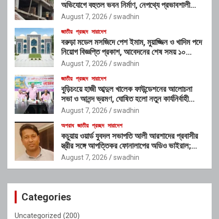
অভিযোগে বহুতল ভবন নির্মাণ, নেপথ্যে প্রভাবশালী
চক্রের যোগসাজশের প্রশ্ন
August 7, 2026
swadhin
জাতীয়
প্রচ্ছদ
সারাদেশ
বরুড়া মডেল মসজিদে পেশ ইমাম, মুয়াজ্জিন ও খাদিম পদে
নিয়োগ বিজ্ঞপ্তি প্রকাশ, আবেদনের শেষ সময় ১০
আগস্ট
August 7, 2026
swadhin
জাতীয়
প্রচ্ছদ
সারাদেশ
বুড়িচংয়ে হাজী আব্দুল খালেক ফাউন্ডেশনের আলোচনা
সভা ও আনন্দ ভ্রমণ, ঘোষিত হলো নতুন কার্যনির্বাহী
কমিটি
August 7, 2026
swadhin
অপরাধ
জাতীয়
প্রচ্ছদ
সারাদেশ
কচুয়ায় ওয়ার্ড যুবদল সভাপতি আলী আরশাদের প্রবাসীর
স্ত্রীর সঙ্গে আপত্তিকর ফোনালাপের অডিও ভাইরাল;
শাস্তির দাবি এলাকাবাসীর
August 7, 2026
swadhin
Categories
Uncategorized
(200)