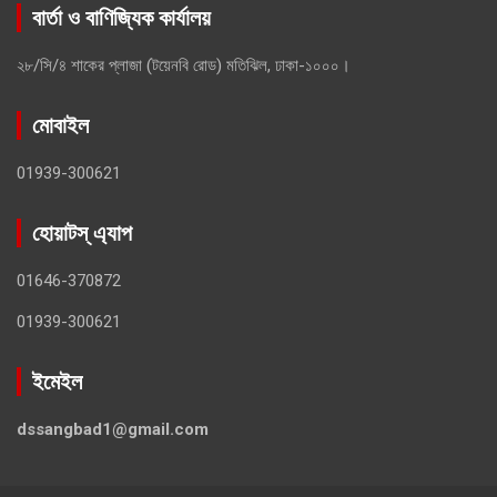
বার্তা ও বাণিজ্যিক কার্যালয়
২৮/সি/৪ শাকের প্লাজা (টয়েনবি রোড) মতিঝিল, ঢাকা-১০০০।
মোবাইল
01939-300621
হোয়াটস্ এ্যাপ
01646-370872
01939-300621
ইমেইল
dssangbad1@gmail.com