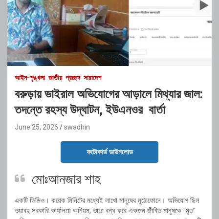
আইন-শৃঙ্খলা
জাতীয়
প্রচ্ছদ
সারাদেশ
বরুড়ায় ভাইরাল অভিযোগের আড়ালে মিথ্যার জাল:
তদন্তে রহস্য উদ্‌ঘাটন, ইউএনওর বার্তা
June 25, 2026
swadhin
ফটোকার্ড ডাউনলোড
মোঃআনজার শাহ
একটি ভিডিও। কয়েক মিনিটের মধ্যেই লাখো মানুষের মুঠোফোনে। অভিযোগ ছিল
ভয়াবহ সরকারি কার্যালয়ে অনিয়ম, ভাতা বন্ধ করে একজন জীবিত মানুষকে “মৃত”