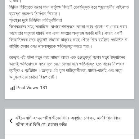
হয়েছে।
জিডির ভিত্তিতে বরুড়া থানা কর্তৃপক্ষ বিষয়টি রেকর্ডভুক্ত করে প্রয়োজনীয় আইনগত
ব্যবস্থা গ্রহণের নির্দেশনা দিয়েছে।
প্রশ্নের মুখে ডিজিটাল দায়িত্বশীলতা
বিশেষজ্ঞদের মতে, সামাজিক যোগাযোগমাধ্যমে কোনো তথ্য প্রকাশ বা শেয়ার করার
আগে তার সত্যতা যাচাই করা এখন সময়ের অন্যতম জরুরি দাবি। কারণ একটি
বিভ্রান্তিকর তথ্য মুহূর্তেই হাজারো মানুষের কাছে পৌঁছে গিয়ে ব্যক্তি, প্রতিষ্ঠান বা
রাষ্ট্রীয় সেবার ওপর জনআস্থাকে ক্ষতিগ্রস্ত করতে পারে।
বরুড়ার এই ঘটনা নতুন করে সামনে আনল এক গুরুত্বপূর্ণ প্রশ্ন সত্য উদ্‌ঘাটনের
আগেই অভিযোগকে সত্য বলে মেনে নেওয়া হলে ক্ষতিগ্রস্ত হতে পারেন নিরপরাধ
ব্যক্তি ও প্রতিষ্ঠান। তথ্যের এই যুগে দায়িত্বশীলতা, যাচাই-বাছাই এবং সত্য
অনুসন্ধানের কোনো বিকল্প নেই।
Post Views:
181
Post
এইচএসসি-২০২৬ পরীক্ষার্থীদের বিদায় অনুষ্ঠানে চাপ নয়, আত্মবিশ্বাস নিয়ে
navigation
পরীক্ষা দাও: ডিসি মো. রায়হান কবির