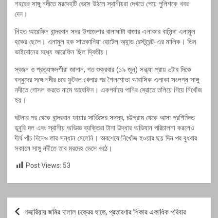
শহরের সাঙ্গু নদীতে মরদেহটি ভেসে উঠলে স্থানীয়রা দেখতে পেয়ে পুলিশকে খবর
দেন।
নিহত আরেফিন বান্দরবান সদর উপজেলার বালাঘাটা বাজার এলাকার বাসিন্দা এনামুল
হকের ছেলে। এনামুল হক সাতকানিয়া হোটেল অ্যান্ড রেস্টুরেন্ট-এর মালিক। তিন
ভাইবোনের মধ্যে আরেফিন ছিল দ্বিতীয়।
স্বজন ও প্রত্যক্ষদর্শীরা জানান, গত শুক্রবার (১৯ জুন) সন্ধ্যা প্রায় ৬টার দিকে
বন্ধুদের সঙ্গে নদীর চরে ফুটবল খেলার পর শৈলশোভা আবাসিক এলাকা সংলগ্ন সাঙ্গু
নদীতে গোসল করতে নামে আরেফিন। একপর্যায়ে পানির স্রোতে তলিয়ে গিয়ে নিখোঁজ
হয়।
ঘটনার পর থেকে বান্দরবান ফায়ার সার্ভিসের সদস্য, চট্টগ্রাম থেকে আসা প্রশিক্ষিত
ডুবুরি দল এবং স্থানীয় অভিজ্ঞ ব্যক্তিরা টানা উদ্ধার অভিযান পরিচালনা করলেও
দীর্ঘ পাঁচ দিনেও তার সন্ধান মেলেনি। অবশেষে নিখোঁজ হওয়ার ছয় দিন পর বুধবার
সকালে সাঙ্গু নদীতে তার মরদেহ ভেসে ওঠে।
Post Views:
53
Post
গজারিয়ায় জমির দালাল চক্রের হাতে, প্রতারণার শিকার একাধিক পরিবার