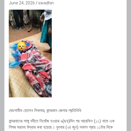
June 24, 2026
swadhin
মোঃশামীম হোসেন সিকদার, বান্দরবান জেলার প্রতিনিধি
বান্দরবানের সাঙ্গু নদীতে নিখোঁজ হওয়ার ৬(ছয়)দিন পর আরেফিন (১১) নামে এক
শিশুর মরদেহ উদ্ধার করা হয়েছে। বুধবার (২৪ জুন) সকাল প্রায় ১১টার দিকে