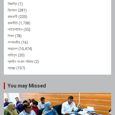
বিজ্ঞপ্তি
(1)
বিনোদন
(281)
রাজধানী
(220)
রাজনীতি
(1,738)
লাইফস্টাইল
(55)
শিক্ষা
(78)
সম্পাদকীয়
(16)
সারাদেশ
(10,474)
সাহিত্য
(20)
স্বাধীন সংবাদ পরিবার
(2)
স্বাস্থ্য
(107)
You may Missed