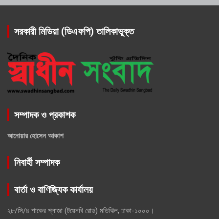
সরকারী মিডিয়া (ডিএফপি) তালিকাভুক্ত
সম্পাদক ও প্রকাশক
আনোয়ার হোসেন আকাশ
নিবার্হী সম্পাদক
বার্তা ও বাণিজ্যিক কার্যালয়
২৮/সি/৪ শাকের প্লাজা (টয়েনবি রোড) মতিঝিল, ঢাকা-১০০০।