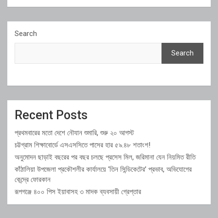
Search
Search
Recent Posts
প্রথমবারের মতো দেশে নৌযান শুমারি, শুরু ২০ আগস্ট
চট্টগ্রাম শিক্ষাবোর্ডে এসএসসিতে পাসের হার ৫৯.৪৮ শতাংশ!
অনুমোদন ছাড়াই বছরের পর বছর চলছে প্রসেস মিল, জরিমানা যেন নিয়মিত রীতি
কাঁঠালিয়া উপজেলা প্রকৌশলীর কার্যালয়ে ‘তিন সিন্ডিকেটের’ প্রভাব, অভিযোগের
কেন্দ্রে ফোরকান
রূপগঞ্জে ৪০০ পিস ইয়াবাসহ ৩ মাদক ব্যবসায়ী গ্রেপ্তার