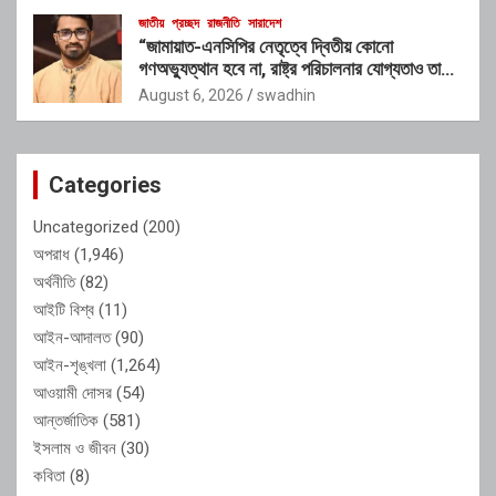
জাতীয়
প্রচ্ছদ
রাজনীতি
সারাদেশ
“জামায়াত-এনসিপির নেতৃত্বে দ্বিতীয় কোনো
গণঅভ্যুত্থান হবে না, রাষ্ট্র পরিচালনার যোগ্যতাও তাদের
নেই”: রাশেদ খাঁনের
August 6, 2026
swadhin
Categories
Uncategorized
(200)
অপরাধ
(1,946)
অর্থনীতি
(82)
আইটি বিশ্ব
(11)
আইন-আদালত
(90)
আইন-শৃঙ্খলা
(1,264)
আওয়ামী দোসর
(54)
আন্তর্জাতিক
(581)
ইসলাম ও জীবন
(30)
কবিতা
(8)