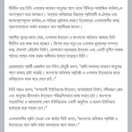
দীর্ঘদিন ধরে তিনি এলাকার সাধারণ মানুষের পাশে থেকে বিভিন্ন সামাজিক কর্মকাণ্ডে
অংশগ্রহণ করে আসছেন। অন্যায়-অবিচারের বিরুদ্ধে প্রতিবাদী কণ্ঠস্বর এবং
জনকল্যাণমূলক কর্মকাণ্ডে সক্রিয় ভূমিকার কারণে ইতোমধ্যে এলাকাবাসীর কাছে
গ্রহণযোগ্যতা অর্জন করেছেন বলে স্থানীয়রা জানান।
স্থানীয় সূত্রে জানা গেছে, এলাকার উন্নয়ন ও জনগণের অধিকার আদায়ে তিনি
দীর্ঘদিন ধরে কাজ করে যাচ্ছেন। বিশেষ করে নতুন চর এলাকার বন্দোবস্ত সম্পন্ন
করা, টেকসই বেড়িবাঁধ নির্মাণ, যোগাযোগ ব্যবস্থার উন্নয়ন এবং একটি সুশীল সমাজ
গঠনের লক্ষ্যে কাজ করার অঙ্গীকার ব্যক্ত করেছেন তিনি।
চেয়ারম্যান প্রার্থী রেজাউল হক লিটন চৌধুরী বলেন, “আমি সবসময় সাধারণ মানুষের
পাশে থাকার চেষ্টা করেছি। জনগণের অধিকার প্রতিষ্ঠা ও এলাকার উন্নয়নের জন্য
ভবিষ্যতেও কাজ করে যেতে চাই।”
তিনি আরও বলেন, “কলাতলী ইউনিয়নের উন্নয়ন, অবকাঠামো নির্মাণ, নদীভাঙন রোধ
এবং মানুষের জীবনমান উন্নয়নে পরিকল্পিতভাবে কাজ করতে চাই। জনগণের
সহযোগিতা ও ভালোবাসা পেলে ইউনিয়নকে একটি আধুনিক ও মডেল ইউনিয়নে
রূপান্তর করা সম্ভব হবে।”
এলাকাবাসীর প্রতি দেওয়া এক বার্তায় তিনি বলেন, “জনগণের অধিকার প্রতিষ্ঠা ও
উন্নয়নের পথে আমি সর্বদা আপনাদের পাশে থাকব।”