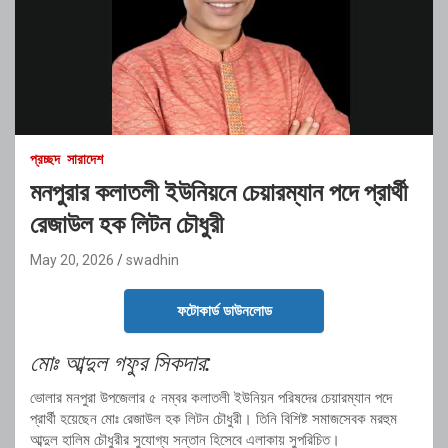
প্রচ্ছদ
সারাদেশ
মনপুরার কলাতলী ইউনিয়নে চেয়ারম্যান পদে প্রার্থী
রেজাউল হক লিটন চৌধুরী
May 20, 2026
swadhin
ফটোকার্ড ডাউনলোড
মোঃ আব্দুল গফুর সিকদার:
ভোলার মনপুরা উপজেলার ৫ নম্বর কলাতলী ইউনিয়ন পরিষদের চেয়ারম্যান পদে
প্রার্থী হয়েছেন মোঃ রেজাউল হক লিটন চৌধুরী। তিনি বিশিষ্ট সমাজসেবক মরহুম
আব্দুল হালিম চৌধুরীর সুযোগ্য সন্তান হিসেবে এলাকায় সুপরিচিত।