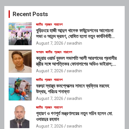
r
c
Recent Posts
h
জাতীয়
প্রচ্ছদ
সারাদেশ
বুড়িচংয়ে হাজী আব্দুল খালেক ফাউন্ডেশনের আলোচনা
সভা ও আনন্দ ভ্রমণ, ঘোষিত হলো নতুন কার্যনির্বাহী
কমিটি
August 7, 2026
swadhin
অপরাধ
জাতীয়
প্রচ্ছদ
সারাদেশ
কচুয়ায় ওয়ার্ড যুবদল সভাপতি আলী আরশাদের প্রবাসীর
স্ত্রীর সঙ্গে আপত্তিকর ফোনালাপের অডিও ভাইরাল;
শাস্তির দাবি এলাকাবাসীর
August 7, 2026
swadhin
জাতীয়
প্রচ্ছদ
সারাদেশ
বরুড়া স্বাস্থ্য কমপ্লেক্সের সামনে ব্যক্তির মরদেহ
উদ্ধার, পরিচয় শনাক্ত
August 7, 2026
swadhin
জাতীয়
প্রচ্ছদ
সারাদেশ
গৃহায়ণ ও গণপূর্ত মন্ত্রণালয়ের নতুন সচিব হলেন মো.
ওবায়দুর রহমান
August 7, 2026
swadhin