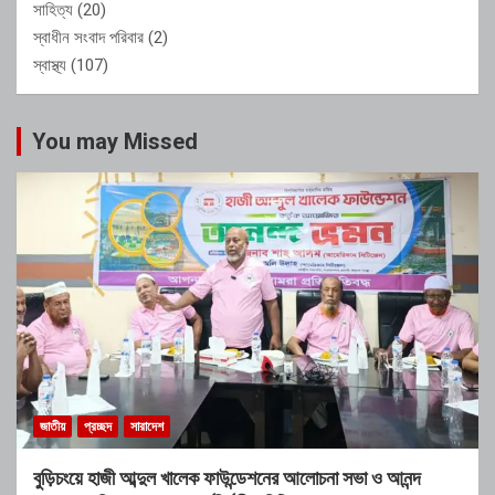
সাহিত্য
(20)
স্বাধীন সংবাদ পরিবার
(2)
স্বাস্থ্য
(107)
You may Missed
জাতীয়
প্রচ্ছদ
সারাদেশ
বুড়িচংয়ে হাজী আব্দুল খালেক ফাউন্ডেশনের আলোচনা সভা ও আনন্দ