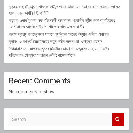
বুড়িচংয়ে হাজী আব্দুল খালেক ফাউন্ডেশনের আলোচনা সভা ও আনন্দ ভ্রমণ, ঘোষিত
হলো নতুন কার্যনির্বাহী কমিটি
কচুয়ায় ওয়ার্ড যুবদল সভাপতি আলী আরশাদের প্রবাসীর স্ত্রীর সঙ্গে আপত্তিকর
ফোনালাপের অডিও ভাইরাল; শাস্তির দাবি এলাকাবাসীর
বরুড়া স্বাস্থ্য কমপ্লেক্সের সামনে ব্যক্তির মরদেহ উদ্ধার, পরিচয় শনাক্ত
গৃহায়ণ ও গণপূর্ত মন্ত্রণালয়ের নতুন সচিব হলেন মো. ওবায়দুর রহমান
“জামায়াত-এনসিপির নেতৃত্বে দ্বিতীয় কোনো গণঅভ্যুত্থান হবে না, রাষ্ট্র
পরিচালনার যোগ্যতাও তাদের নেই”: রাশেদ খাঁনের
Recent Comments
No comments to show.
S
e
a