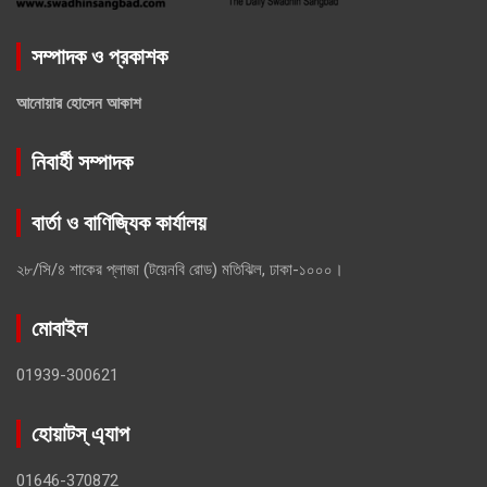
সম্পাদক ও প্রকাশক
আনোয়ার হোসেন আকাশ
নিবার্হী সম্পাদক
বার্তা ও বাণিজ্যিক কার্যালয়
২৮/সি/৪ শাকের প্লাজা (টয়েনবি রোড) মতিঝিল, ঢাকা-১০০০।
মোবাইল
01939-300621
হোয়াটস্ এ্যাপ
01646-370872