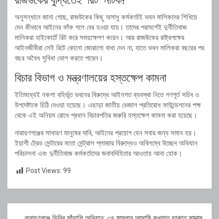
রাজউকের বুদ্ধিতেই ‘রিট’ নাটক!
অনুসন্ধানে জানা গেছে, রাজউকের কিছু অসাধু কর্মকর্তাই ভবন মালিকদের শিখিয়ে
দেন কীভাবে আইনের ফাঁক গলে বের হওয়া যায়। তাদের পরামর্শেই দুর্নীতিবাজ
মালিকরা হাইকোর্টে রিট করে সময়ক্ষেপণ করেন। আর রাজউকের রাষ্ট্রপক্ষের
আইনজীবীরা সেই রিটে কোনো জোরালো বাধা দেন না, যাতে ভবন মালিকরা বছরের পর
বছর অবৈধ সুবিধা ভোগ করতে পারেন।
বিচার বিভাগ ও মন্ত্রণালয়ের হস্তক্ষেপ কামনা
ইতিমধ্যেই নকশা বহির্ভূত ভবনের বিরুদ্ধে আইনগত ব্যবস্থা নিতে গণপূর্ত সচিব ও
উপদেষ্টাকে চিঠি দেওয়া হয়েছে। এছাড়া জাতীয় ভেজাল প্রতিরোধ ফাউন্ডেশনের পক্ষ
থেকে এই অনিয়ম রোধে প্রধান বিচারপতির জরুরি হস্তক্ষেপ কামনা করা হয়েছে।
নারায়ণগঞ্জের সাধারণ মানুষের দাবি, আইনের প্রয়োগ যেন সবার জন্য সমান হয়।
ইয়াশী ট্রেড সেন্টারের মতো সেন্ট্রাল প্লাজার বিরুদ্ধেও অবিলম্বে উচ্ছেদ অভিযান
পরিচালনা এবং দুর্নীতিবাজ কর্মকর্তাদের জবাবদিহিতার আওতায় আনা হোক।
Post Views:
99
Post
নারায়ণগঞ্জে ডিবির সাঁড়াশি অভিযান: ৩৪ মামলার আসামি কুখ্যাত ডাকাত সাদ্দাম