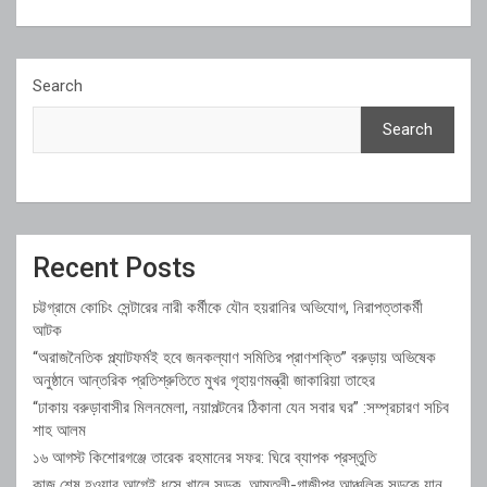
Search
Search
Recent Posts
চট্টগ্রামে কোচিং সেন্টারের নারী কর্মীকে যৌন হয়রানির অভিযোগ, নিরাপত্তাকর্মী
আটক
“অরাজনৈতিক প্ল্যাটফর্মই হবে জনকল্যাণ সমিতির প্রাণশক্তি” বরুড়ায় অভিষেক
অনুষ্ঠানে আন্তরিক প্রতিশ্রুতিতে মুখর গৃহায়ণমন্ত্রী জাকারিয়া তাহের
“ঢাকায় বরুড়াবাসীর মিলনমেলা, নয়াপল্টনের ঠিকানা যেন সবার ঘর” :সম্প্রচারণ সচিব
শাহ আলম
১৬ আগস্ট কিশোরগঞ্জে তারেক রহমানের সফর: ঘিরে ব্যাপক প্রস্তুতি
কাজ শেষ হওয়ার আগেই ধসে খালে সড়ক, আমতলী-গাজীপুর আঞ্চলিক সড়কে যান