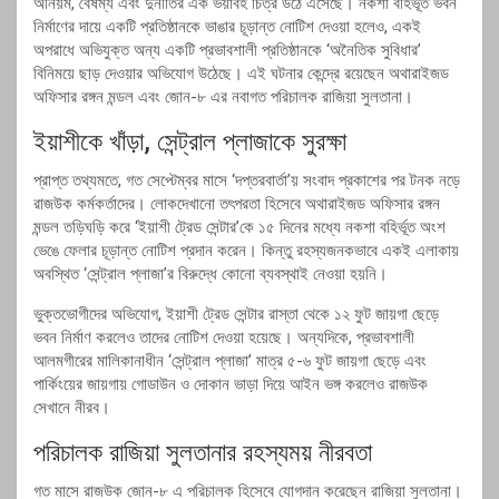
অনিয়ম, বৈষম্য এবং দুর্নীতির এক ভয়াবহ চিত্র উঠে এসেছে। নকশা বহির্ভূত ভবন
নির্মাণের দায়ে একটি প্রতিষ্ঠানকে ভাঙার চূড়ান্ত নোটিশ দেওয়া হলেও, একই
অপরাধে অভিযুক্ত অন্য একটি প্রভাবশালী প্রতিষ্ঠানকে ‘অনৈতিক সুবিধার’
বিনিময়ে ছাড় দেওয়ার অভিযোগ উঠেছে। এই ঘটনার কেন্দ্রে রয়েছেন অথারাইজড
অফিসার রঙ্গন মন্ডল এবং জোন-৮ এর নবাগত পরিচালক রাজিয়া সুলতানা।
ইয়াশীকে খাঁড়া, সেন্ট্রাল প্লাজাকে সুরক্ষা
প্রাপ্ত তথ্যমতে, গত সেপ্টেম্বর মাসে ‘দপ্তরবার্তা’য় সংবাদ প্রকাশের পর টনক নড়ে
রাজউক কর্মকর্তাদের। লোকদেখানো তৎপরতা হিসেবে অথারাইজড অফিসার রঙ্গন
মন্ডল তড়িঘড়ি করে ‘ইয়াশী ট্রেড সেন্টার’কে ১৫ দিনের মধ্যে নকশা বহির্ভূত অংশ
ভেঙে ফেলার চূড়ান্ত নোটিশ প্রদান করেন। কিন্তু রহস্যজনকভাবে একই এলাকায়
অবস্থিত ‘সেন্ট্রাল প্লাজা’র বিরুদ্ধে কোনো ব্যবস্থাই নেওয়া হয়নি।
ভুক্তভোগীদের অভিযোগ, ইয়াশী ট্রেড সেন্টার রাস্তা থেকে ১২ ফুট জায়গা ছেড়ে
ভবন নির্মাণ করলেও তাদের নোটিশ দেওয়া হয়েছে। অন্যদিকে, প্রভাবশালী
আলমগীরের মালিকানাধীন ‘সেন্ট্রাল প্লাজা’ মাত্র ৫-৬ ফুট জায়গা ছেড়ে এবং
পার্কিংয়ের জায়গায় গোডাউন ও দোকান ভাড়া দিয়ে আইন ভঙ্গ করলেও রাজউক
সেখানে নীরব।
পরিচালক রাজিয়া সুলতানার রহস্যময় নীরবতা
গত মাসে রাজউক জোন-৮ এ পরিচালক হিসেবে যোগদান করেছেন রাজিয়া সুলতানা।