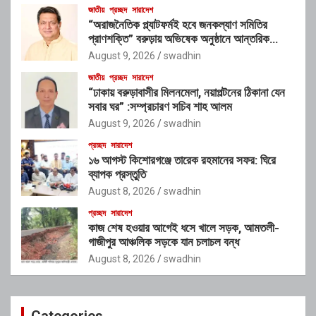
জাতীয়
প্রচ্ছদ
সারাদেশ
“অরাজনৈতিক প্ল্যাটফর্মই হবে জনকল্যাণ সমিতির
প্রাণশক্তি” বরুড়ায় অভিষেক অনুষ্ঠানে আন্তরিক
প্রতিশ্রুতিতে মুখর গৃহায়ণমন্ত্রী জাকারিয়া তাহের
August 9, 2026
swadhin
জাতীয়
প্রচ্ছদ
সারাদেশ
“ঢাকায় বরুড়াবাসীর মিলনমেলা, নয়াপল্টনের ঠিকানা যেন
সবার ঘর” :সম্প্রচারণ সচিব শাহ আলম
August 9, 2026
swadhin
প্রচ্ছদ
সারাদেশ
১৬ আগস্ট কিশোরগঞ্জে তারেক রহমানের সফর: ঘিরে
ব্যাপক প্রস্তুতি
August 8, 2026
swadhin
প্রচ্ছদ
সারাদেশ
কাজ শেষ হওয়ার আগেই ধসে খালে সড়ক, আমতলী-
গাজীপুর আঞ্চলিক সড়কে যান চলাচল বন্ধ
August 8, 2026
swadhin
Categories