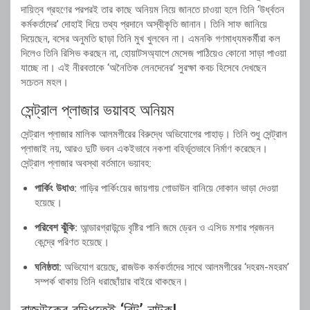
দায়িত্ব গ্রহণের পরপরই তার কাছে অনিয়ম নিয়ে জানতে চাওয়া হলে তিনি ‘উর্ধ্বতন
কর্মকর্তাদের’ দোহাই দিয়ে তথ্য প্রদানে অস্বীকৃতি জানান। তিনি সাফ জানিয়ে
দিয়েছেন, বসের অনুমতি ছাড়া তিনি মুখ খুলবেন না। এমনকি গণমাধ্যমকর্মীরা কল
দিলেও তিনি রিসিভ করছেন না, হোয়াটসঅ্যাপে মেসেজ পাঠিয়েও কোনো সাড়া পাওয়া
যাচ্ছে না। এই নীরবতাকে ‘অনৈতিক লেনদেনের’ সুরক্ষা কবচ হিসেবে দেখছেন
সচেতন মহল।
সেন্ট্রাল প্লাজার ভয়াবহ অনিয়ম
সেন্ট্রাল প্লাজার মালিক আলমগীরের বিরুদ্ধে অভিযোগের পাহাড়। তিনি শুধু সেন্ট্রাল
প্লাজাই নয়, আরও দুটি ভবন একইভাবে নকশা বহির্ভূতভাবে নির্মাণ করেছেন।
সেন্ট্রাল প্লাজার অবস্থা বর্তমানে ভয়াবহ:
পার্কিং উধাও:
গাড়ির পার্কিংয়ের জায়গায় গোডাউন বানিয়ে দোকান ভাড়া দেওয়া
হয়েছে।
পরিবেশ ঝুঁকি:
আন্ডারগ্রাউন্ডে বৃষ্টির পানি জমে ড্রেন ও এসিড মশার প্রজনন
কেন্দ্রে পরিণত হয়েছে।
ঘনিষ্ঠতা:
অভিযোগ রয়েছে, রাজউক কর্মকর্তাদের সাথে আলমগীরের ‘দহরম-মহরম’
সম্পর্ক থাকায় তিনি ধরাছোঁয়ার বাইরে থাকছেন।