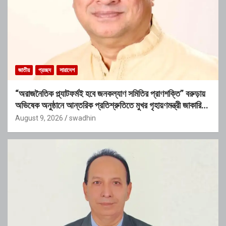
জাতীয়
প্রচ্ছদ
সারাদেশ
“অরাজনৈতিক প্ল্যাটফর্মই হবে জনকল্যাণ সমিতির প্রাণশক্তি” বরুড়ায়
অভিষেক অনুষ্ঠানে আন্তরিক প্রতিশ্রুতিতে মুখর গৃহায়ণমন্ত্রী জাকারিয়া
তাহের
August 9, 2026
swadhin