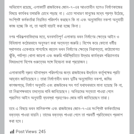
অভিযোগ রয়েছে, এলাকাটি রাজউকের জোন-৭-এর আওতাধীন হলেও নির্মাণকাজের
বিষয়ে কার্যকর তদারকি চোখে পড়ছে না। এতে সাধারণ মানুষের মধ্যে প্রশ্ন উঠেছে,
সংশ্লিষ্ট কর্মকর্তারা নিয়মিত পরিদর্শন করছেন কি না এবং অনুমোদিত নকশা অনুযায়ী
কাজ হচ্ছে কি না, তা আদৌ যাচাই করা হচ্ছে কিনা।
নগর পরিকল্পনাবিদদের মতে, ঘনবসতিপূর্ণ এলাকায় ভবন নির্মাণের ক্ষেত্রে আইন ও
বিধিমালা কঠোরভাবে অনুসরণ করা অত্যন্ত জরুরি। বিশেষ করে কোনো ধর্মীয়
স্থাপনার একেবারে পাশঘেঁষে বহুতল ভবন নির্মাণের ক্ষেত্রে নিরাপত্তা, কাঠামোগত
ঝুঁকি, পর্যাপ্ত খোলা জায়গা এবং জরুরি পরিস্থিতিতে উদ্ধার কার্যক্রম পরিচালনার
বিষয়গুলো বিশেষ গুরুত্বের সঙ্গে বিবেচনা করা প্রয়োজন।
এলাকাবাসী দ্রুত ঘটনাস্থল পরিদর্শনের জন্য রাজউকের ঊর্ধ্বতন কর্তৃপক্ষের প্রতি
আহ্বান জানিয়েছেন। তারা নির্মাণাধীন ভবন দুটির অনুমোদিত নকশা, জমির
কাগজপত্র, নির্মাণ অনুমতি এবং রাজউকের সব শর্ত যথাযথভাবে মানা হয়েছে কি না,
তা নিরপেক্ষভাবে তদন্তের দাবি জানিয়েছেন। অনিয়মের সত্যতা পাওয়া গেলে
প্রচলিত আইন অনুযায়ী ব্যবস্থা গ্রহণেরও জোর দাবি জানিয়েছেন তারা।
তবে এ বিষয়ে ভবন মালিকপক্ষ এবং রাজউকের জোন-৭-এর সংশ্লিষ্ট কর্মকর্তাদের
বক্তব্য পাওয়া যায়নি। তাদের বক্তব্য পাওয়া গেলে তা পরবর্তী প্রতিবেদনে প্রকাশ
করা হবে।
Post Views:
245