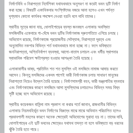
নির্মাণবিধি ও নিরাপত্তা নির্দেশিকা যথাযথভাবে অনুসরণ না করেই ভবন দুটি নির্মাণ
করা হচ্ছে। বিষয়টি একাধিকবার সংশ্লিষ্টদের নজরে আনা হলেও এখন পর্যন্ত
দৃশ্যমান কোনো কার্যকর পদক্ষেপ নেওয়া হয়নি বলে দাবি তাদের।
স্থানীয় সূত্রে জানা যায়, ধোলাইপাড়ের ব্যস্ত জনবহুল এলাকায় অবস্থিত
মসজিদটির একেবারে গা-ঘেঁষে ভবন দুটির নির্মাণকাজ দ্রুতগতিতে এগিয়ে চলছে।
অভিযোগ রয়েছে, নির্মাণকাজে প্রয়োজনীয় সেটব্যাক, নিরাপত্তা দূরত্ব এবং
অনুমোদিত নকশার বিভিন্ন শর্ত যথাযথভাবে মানা হচ্ছে না। ফলে ভবিষ্যতে
জননিরাপত্তা, অগ্নিনির্বাপণ ব্যবস্থা, আলো-বাতাস চলাচল এবং ধর্মীয় স্থাপনার
স্বাভাবিক পরিবেশ ক্ষতিগ্রস্ত হওয়ার আশঙ্কা তৈরি হয়েছে।
এলাকাবাসীর ভাষ্য, প্রতিদিন শত শত মুসল্লি ওই মসজিদে নামাজ আদায় করতে
আসেন। কিন্তু মসজিদের একদম পাশেই ভারী নির্মাণকাজ চলায় সাধারণ মানুষের
নিরাপত্তা নিয়েও উদ্বেগ তৈরি হয়েছে। নির্মাণসামগ্রী বহন, ভারী যন্ত্রপাতির ব্যবহার
এবং নির্মাণকাজের কারণে মসজিদে আসা মুসল্লিদের চলাচলেও বিভিন্ন সময় বিঘ্ন
সৃষ্টি হচ্ছে বলে অভিযোগ রয়েছে।
স্থানীয় কয়েকজন বাসিন্দা নাম প্রকাশ না করার শর্তে জানান, রাজধানীর বিভিন্ন
এলাকায় নিয়মবহির্ভূত ভবন নির্মাণের বিরুদ্ধে মাঝে মাঝে অভিযান পরিচালিত হলেও
প্রভাবশালী মহলের কারণে অনেক ক্ষেত্রেই অভিযোগের সুরাহা হয় না। তাদের দাবি,
ধোলাইপাড়ের এই দুটি ভবনের ক্ষেত্রেও যথাযথ তদন্ত না হলে ভবিষ্যতে বড় ধরনের
ঝুঁকি তৈরি হতে পারে।