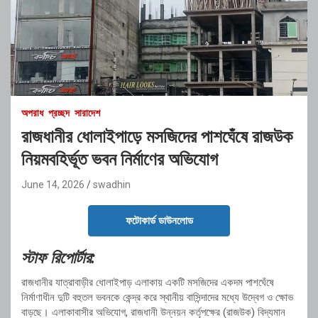
অপরাধ
প্রচ্ছদ
সারাদেশ
রাজধানীর ধোলাইপাড়ে মসজিদের পাশঘেঁষে রাজউক
নিয়মবহির্ভূত ভবন নির্মাণের অভিযোগ
June 14, 2026
swadhin
ফটোকার্ড ডাউনলোড
স্টাফ রিপোর্টার:
রাজধানীর যাত্রাবাড়ীর ধোলাইপাড় এলাকায় একটি মসজিদের একদম পাশঘেঁষে
নির্মাণাধীন দুটি বহুতল ভবনকে কেন্দ্র করে স্থানীয় বাসিন্দাদের মধ্যে উদ্বেগ ও ক্ষোভ
বাড়ছে। এলাকাবাসীর অভিযোগ, রাজধানী উন্নয়ন কর্তৃপক্ষের (রাজউক) বিদ্যমান