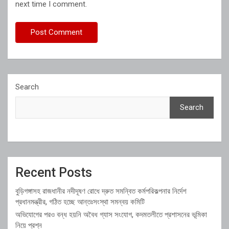
next time I comment.
Search
Search
Recent Posts
বুড়িগঙ্গাসহ রাজধানীর নদীদূষণ রোধে দ্রুত সমন্বিত কর্মপরিকল্পনার নির্দেশ
প্রধানমন্ত্রীর, গঠিত হচ্ছে আন্তঃসংস্থা সমন্বয় কমিটি
অভিযোগের পরও বন্ধ হয়নি অবৈধ গ্যাস সংযোগ, কদমতলীতে প্রশাসনের ভূমিকা
নিয়ে প্রশ্ন