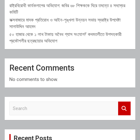
রাষ্ট্রবিরোধী কার্যকলাপের অভিযোগ: জবির ৬৮ শিক্ষককে ঘিরে তদন্তে ৪ সদস্যের
কমিটি
কক্সবাজারে মাদক প্রতিরোধ ও আইন-শৃঙ্খলা উন্নয়ন সভায় স্বরাষ্ট্র উপদেষ্টা
সালাউদ্দিন আহমদ
৫০ হাজার থেকে ১ লাখ টাকায় অবৈধ গ্যাস সংযোগ!’ কদমতলীতে উপসহকারী
প্রকৌশলীর ছত্রছায়ার অভিযোগ
Recent Comments
No comments to show.
S
e
a
r
c
Recent Posts
h