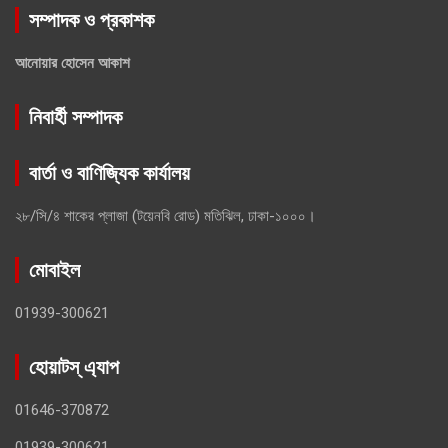
সম্পাদক ও প্রকাশক
আনোয়ার হোসেন আকাশ
নিবার্হী সম্পাদক
বার্তা ও বাণিজ্যিক কার্যালয়
২৮/সি/৪ শাকের প্লাজা (টয়েনবি রোড) মতিঝিল, ঢাকা-১০০০।
মোবাইল
01939-300621
হোয়াটস্ এ্যাপ
01646-370872
01939-300621