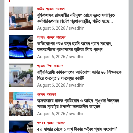
জাতীয়
প্রচ্ছদ
সারাদেশ
বুড়িগঙ্গাসহ রাজধানীর নদীদূষণ রোধে দ্রুত সমন্বিত
কর্মপরিকল্পনার নির্দেশ প্রধানমন্ত্রীর, গঠিত হচ্ছে
আন্তঃসংস্থা সমন্বয় কমিটি
August 6, 2026
swadhin
অপরাধ
প্রচ্ছদ
সারাদেশ
অভিযোগের পরও বন্ধ হয়নি অবৈধ গ্যাস সংযোগ,
কদমতলীতে প্রশাসনের ভূমিকা নিয়ে প্রশ্ন
August 6, 2026
swadhin
প্রচ্ছদ
শিক্ষা
সারাদেশ
রাষ্ট্রবিরোধী কার্যকলাপের অভিযোগ: জবির ৬৮ শিক্ষককে
ঘিরে তদন্তে ৪ সদস্যের কমিটি
August 6, 2026
swadhin
প্রচ্ছদ
সারাদেশ
কক্সবাজারে মাদক প্রতিরোধ ও আইন-শৃঙ্খলা উন্নয়ন
সভায় স্বরাষ্ট্র উপদেষ্টা সালাউদ্দিন আহমদ
August 6, 2026
swadhin
অপরাধ
প্রচ্ছদ
সারাদেশ
৫০ হাজার থেকে ১ লাখ টাকায় অবৈধ গ্যাস সংযোগ!’