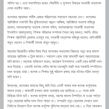
পালিত হয়। এতে সভাপতিত্ব করেন পৌরনীতি ও সুশাসন বিষয়ের সহকারী অধ্যাপক
বেগম নারগীস আরা।
কলেজের প্রভাষক শামীম রেজার পরিচালনায় সমাবেশে বক্তব্য দেন— কলেজের
প্রতিষ্ঠাতা সভাপতি বীর মুক্তিযোদ্ধা আব্দুল আজিজ, প্রতিষ্ঠাতা অধ্যক্ষ মজিবুর
রহমান, অবসরপ্রাপ্ত অধ্যক্ষ গোলাম গাউস, অবসরপ্রাপ্ত সহকারী অধ্যাপক
ইসমাইল আমানুল্লাহ্, শিক্ষক পরিষদের সম্পাদক সৈয়দ আবু বরকত, গভর্নিং বডির
শিক্ষক প্রতিনিধি খন্দকার এনামুল হক, সহকারী অধ্যাপক মজিবুর রহমান, আইনজীবী
বাবুল হোসেন ও শিক্ষার্থী সালমা খাতুন প্রমুখ।
বক্তারা বিচারাধীন জমির বিষয় নিয়ে কলেজের অধ্যক্ষের বিরুদ্ধে নতুন করে মামলা
দায়েরের প্রতিবাদ ও নিন্দা জানান। সমাবেশ থেকে তারা মামলাটি দ্রুত প্রত্যাহারের
দাবি জানান। বক্তারা অভিযোগ করেন, আনারুল ইসলামসহ একটি চক্র জমিটি দখল
করে নিয়েছে। এমনকি কলেজ গেটের পাশের নয়নজুলি ভরাট করে সরকারি সম্পত্তিও
দখল করেছে তারা। কলেজ ও শিক্ষার সুষ্ঠু পরিবেশ রক্ষায় তারা ঘটনার সঠিক তদন্ত
দাবি করেন।
উল্লেখ্য, কলেজের সামনের কিছু জমি নিয়ে একটি পক্ষের সঙ্গে কলেজ কর্তৃপক্ষের
মামলা চলছে। মামলাটি চলমান থাকা অবস্থায় চার ব্যক্তির ৩.২০ শতক জমি
বিক্রির ঘটনা ঘটে। কলেজ কর্তৃপক্ষ বলছে, আগের মামলা নিষ্পত্তি না হওয়া পর্যন্ত
নতুন ক্রেতারা জমির দখল নিতে পারেন না। সম্প্রতি নতুন ক্রেতারা সেখানে ভবন
নির্মাণের উদ্যোগ নিলে কলেজ কর্তৃপক্ষ পুলিশের মাধ্যমে বাধা দেয়। এ নিয়ে আনারুল