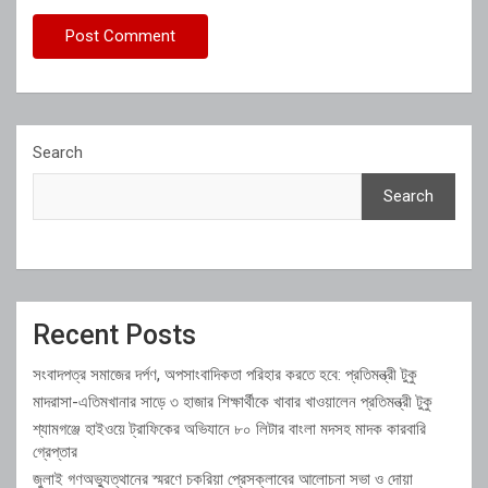
Search
Search
Recent Posts
সংবাদপত্র সমাজের দর্পণ, অপসাংবাদিকতা পরিহার করতে হবে: প্রতিমন্ত্রী টুকু
মাদরাসা-এতিমখানার সাড়ে ৩ হাজার শিক্ষার্থীকে খাবার খাওয়ালেন প্রতিমন্ত্রী টুকু
শ্যামগঞ্জে হাইওয়ে ট্রাফিকের অভিযানে ৮০ লিটার বাংলা মদসহ মাদক কারবারি
গ্রেপ্তার
জুলাই গণঅভ্যুত্থানের স্মরণে চকরিয়া প্রেসক্লাবের আলোচনা সভা ও দোয়া