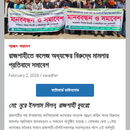
প্রচ্ছদ
সারাদেশ
রাজশাহীতে কলেজ অধ্যক্ষের বিরুদ্ধে মামলার
প্রতিবাদে সমাবেশ
February 2, 2026
swadhin
ফটোকার্ড ডাউনলোড
মো: নুরে ইসলাম মিলন, রাজশাহী ব্যুরো:
রাজশাহীর পবা উপজেলার কাশিয়াডাঙ্গা কলেজের অধ্যক্ষ আব্দুল করিম শাহর বিরুদ্ধে
মামলার প্রতিবাদে মানববন্ধন ও সমাবেশ অনুষ্ঠিত হয়েছে। সোমবার বেলা ১১টায়
কলেজের ফটকের সামনে রাজশাহী-চাঁপাইনবাবগঞ্জ মহাসড়কের পাশে এই কর্মসূচি