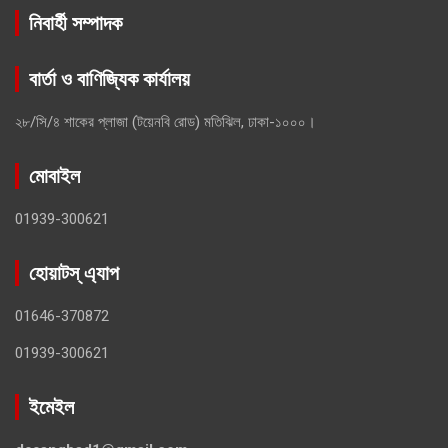
নিবার্হী সম্পাদক
বার্তা ও বাণিজ্যিক কার্যালয়
২৮/সি/৪ শাকের প্লাজা (টয়েনবি রোড) মতিঝিল, ঢাকা-১০০০।
মোবাইল
01939-300621
হোয়াটস্ এ্যাপ
01646-370872
01939-300621
ইমেইল