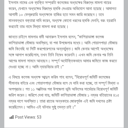
ইসলাম নামের এক ব্যক্তি সম্প্রতি কলেজের অধ্যক্ষের বিরুদ্ধে মামলা দায়ের
করেন, যেখানে অধ্যক্ষের বিরুদ্ধে হুমকি দেওয়ার অভিযোগ আনা হয়েছে। আদালত
আগামী ১০ ফেব্রুয়ারি অধ্যক্ষকে হাজির হতে সমন জারি করেছেন। তবে
মানববন্ধনে বক্তারা দাবি করেন, অধ্যক্ষ কোনো ধরনের হুমকি দেননি; বরং হয়রানি
করতেই তার নামে মিথ্যা মামলা করা হয়েছে।
জানতে চাইলে মামলার বাদী আনারুল ইসলাম বলেন, “কাশিয়াডাঙ্গা কলেজ
কাশিয়াডাঙ্গা মৌজায় অবস্থিত, যা পবা উপজেলার মধ্যে। আমি গোয়ালপাড়া মৌজায়
জমি কিনেছি যা সিটি করপোরেশনের অন্তর্ভুক্ত। জমি কেনার আগেই অধ্যক্ষের
সঙ্গে আলাপ করেছিলাম, তখন তিনি নিষেধ করেননি। এখন জমি কেনার পর তিনি
আগের মামলা সামনে আনছেন। সম্পূর্ণ অযৌক্তিকভাবে আমার জমিতে কাজ করতে
দেওয়া হচ্ছে না। আমি ন্যায়বিচার চাই।”
এ বিষয়ে কলেজ অধ্যক্ষ আব্দুল করিম শাহ বলেন, “বিরোধপূর্ণ জমিটি কলেজের
সীমানার বাইরে এবং গোয়ালপাড়া মৌজার বলে যে দাবি করা হচ্ছে, তা সম্পূর্ণ মিথ্যা ও
অপপ্রচার। গত ১১ অক্টোবর পবা উপজেলা ভূমি অফিসের সার্ভেয়ার বিরোধপূর্ণ জমিটি
জরিপ করেন। জরিপে দেখা যায়, জমিটি কাশিয়াডাঙ্গা মৌজার ১ নম্বর খতিয়ানের ৪১৫
নম্বর দাগে অবস্থিত। তারা রাতের অন্ধকারে জোরপূর্বক এই জমি দখলের চেষ্টা
করেছিলেন। আমিও এই ঘটনার সুষ্ঠু তদন্ত চাই।”
Post Views:
53