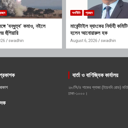
রচ্ছদ
অর্থনীতি
প্রচ্ছদ
্গে ‘বন্ধুত্ব’ কমাও, নইলে
মার্কেন্টাইল ব্যাংকের নির্বাহী কমিট
র হুঁশিয়ারি
হলেন আনোয়ারুল হক
026
swadhin
August 6, 2026
swadhin
প্রকাশক
বার্তা ও বাণিজ্যিক কার্যালয়
আকাশ
২৮/সি/৪ শাকের প্লাজা (টয়েনবি রোড) মতি
ঢাকা-১০০০।
পাদক