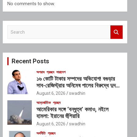
No comments to show.
S
e
a
r
c
Recent Posts
h
অপরাধ
প্রচ্ছদ
সারাদেশ
১৬ কোটি টাকার সম্পদের অভিযোগ! বগুড়ার
সাব-রেজিস্ট্রার অনিমেষ পালের বিরুদ্ধে দুদকে
লিখিত অভিযোগ
August 6, 2026
swadhin
আন্তর্জাতিক
প্রচ্ছদ
আমেরিকার সঙ্গে ‘বন্ধুত্ব’ কমাও, নইলে
হামলা: ইরানের হুঁশিয়ারি
August 6, 2026
swadhin
অর্থনীতি
প্রচ্ছদ