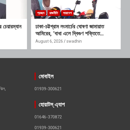
প্রচ্ছদ
রাজনীতি
সারাদেশ
ির চেয়ারম্যান
ঢাকা-চট্টগ্রাম লংমার্চের ঘোষণা জামায়াত
আমিরের, ‘বাধা এলে দ্বিগুণ শক্তিতে
এগোবো’
August 6, 2026
swadhin
মোবাইল
ঝিল,
01939-300621
হোয়াটস্ এ্যাপ
01646-370872
01939-300621