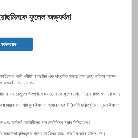
াছমিনকে ফুলেল অভ্যর্থনা
ড ডাউনলোড
র উপপরিচালক গাজী শরীফা ইয়াছমিন এক দাপ্তরিক সফরে লামা তথ্য অফিসে আগমন
ল অভ্যর্থনা জানানো হয়।
রাসেল-এর নেতৃত্বে উপপরিচালক মহোদয়াকে ফুলের তোড়া দিয়ে স্বাগত জানানো হয়।
্ত্বাবধায়ক মো. সফিকুল ইসলাম, প্রধান সহকারী (চলতি দায়িত্ব) মো. নুরুল ইসলাম
রেন এবং কর্মকর্তা-কর্মচারীদের সঙ্গে মতবিনিময় সভায় মিলিত হন।
ের সচেতনতা বৃদ্ধিমূলক প্রচার কার্যক্রম আরও গতিশীল করার তাগিদ দেন।