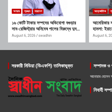
অপরাধ
প্রচ্ছদ
সারাদেশ
আন্তর্জাতিক
প্
১৬ কোটি টাকার সম্পদের অভিযোগ! বগুড়ার
আমেরিকার সঙ
সাব-রেজিস্ট্রার অনিমেষ পালের বিরুদ্ধে দুদকে
হামলা: ইরানে
লিখিত অভিযোগ
August 6, 2026
swadhin
August 6, 2
সরকারী মিডিয়া (ডিএফপি) তালিকাভুক্ত
সম্পাদক ও 
আনোয়ার হোসেন 
নিবার্হী সম্