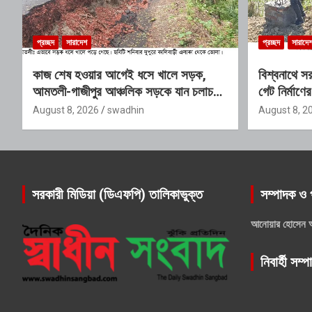
প্রচ্ছদ
সারাদেশ
প্রচ্ছদ
সারাদে
কাজ শেষ হওয়ার আগেই ধসে খালে সড়ক,
বিশ্বনাথে স
আমতলী-গাজীপুর আঞ্চলিক সড়কে যান চলাচল
গেট নির্মা
বন্ধ
এমপি ইলিয়া
August 8, 2026
swadhin
August 8, 2
অভিযোগ
সরকারী মিডিয়া (ডিএফপি) তালিকাভুক্ত
সম্পাদক ও 
আনোয়ার হোসেন 
নিবার্হী সম্