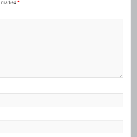
re marked
*