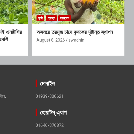
কৃষি
প্রচ্ছদ
সারাদেশ
মেই এনটিসির
অসময়ে তরমুজ চাষে কৃষকের দৃষ্টান্ত স্থাপন
 বেশি
August 8, 2026
swadhin
মোবাইল
ঝিল,
01939-300621
হোয়াটস্ এ্যাপ
01646-370872