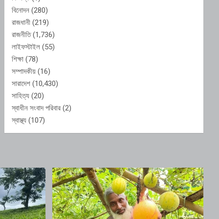
বিনোদন
(280)
রাজধানী
(219)
রাজনীতি
(1,736)
লাইফস্টাইল
(55)
শিক্ষা
(78)
সম্পাদকীয়
(16)
সারাদেশ
(10,430)
সাহিত্য
(20)
স্বাধীন সংবাদ পরিবার
(2)
স্বাস্থ্য
(107)