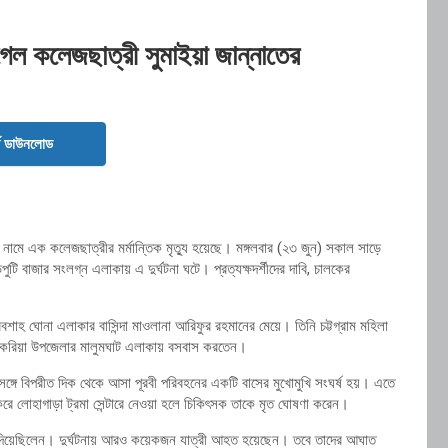
 গেল কলেজছাত্রী সুমাইয়া জান্নাতের
ড ডাউনলোড
১৯) নামে এক কলেজছাত্রীর মর্মান্তিক মৃত্যু হয়েছে। মঙ্গলবার (২৩ জুন) সকাল সাড়ে
টি বাজার সংলগ্ন এলাকায় এ দুর্ঘটনা ঘটে। প্রত্যক্ষদর্শীদের দাবি, চালকের
বশাহ ঘোনা এলাকার বাসিন্দা মাওলানা আরিফুর রহমানের মেয়ে। তিনি চট্টগ্রাম মহিলা
রের চকরিয়া উপজেলার মালুমঘাট এলাকায় বসবাস করতেন।
ের সঙ্গে বিপরীত দিক থেকে আসা পূরবী পরিবহনের একটি বাসের মুখোমুখি সংঘর্ষ হয়। এতে
করে লোহাগাড়া ট্রমা সেন্টারে নেওয়া হলে চিকিৎসক তাকে মৃত ঘোষণা করেন।
রওনা দিয়েছিলেন। দুর্ঘটনায় আরও কয়েকজন যাত্রী আহত হয়েছেন। তবে তাদের আঘাত