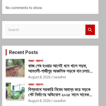
No comments to show.
S
e
a
r
c
Recent Posts
h
প্রচ্ছদ
সারাদেশ
কাজ শেষ হওয়ার আগেই ধসে খালে সড়ক,
আমতলী-গাজীপুর আঞ্চলিক সড়কে যান চলাচল
বন্ধ
August 8, 2026
swadhin
প্রচ্ছদ
সারাদেশ
বিশ্বনাথে সরকারি নিষেধ অমান্য করে সড়কে
গেট নির্মাণের অভিযোগ ২০২৫ সালে সাবেক
এমপি ইলিয়াস আলীর নামে নামফলক স্থাপনের
August 8, 2026
swadhin
অভিযোগ