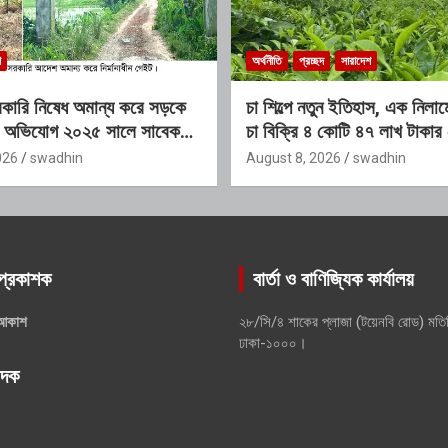
শ
অর্থনীতি
প্রচ্ছদ
সারাদেশ
রকারি নিষেধ অমান্য করে সড়কে
চা শিল্পে নতুন ইতিহাস, এক নিলা
ণের অভিযোগ ২০২৫ সালে সাবেক
চা বিক্রি ৪ কোটি ৪৭ লাখ টাকার
স আলীর নামে নামফলক স্থাপনের
026
swadhin
August 8, 2026
swadhin
প্রকাশক
বার্তা ও বাণিজ্যিক কার্যালয়
আকাশ
২৮/সি/৪ শাকের প্লাজা (টয়েনবি রোড) মতি
ঢাকা-১০০০।
পাদক