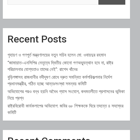
Recent Posts
গৃহায়ণ ও গণপূর্ত মন্ত্রণালয়ের নতুন সচিব হলেন মো. ওবায়দুর রহমান
“জামায়াত-এনসিপির নেতৃত্বে দ্বিতীয় কোনো গণঅভ্যুত্থান হবে না, রাষ্ট্র
পরিচালনার যোগ্যতাও তাদের নেই”: রাশেদ খাঁনের
বুড়িগঙ্গাসহ রাজধানীর নদীদূষণ রোধে দ্রুত সমন্বিত কর্মপরিকল্পনার নির্দেশ
প্রধানমন্ত্রীর, গঠিত হচ্ছে আন্তঃসংস্থা সমন্বয় কমিটি
অভিযোগের পরও বন্ধ হয়নি অবৈধ গ্যাস সংযোগ, কদমতলীতে প্রশাসনের ভূমিকা
নিয়ে প্রশ্ন
রাষ্ট্রবিরোধী কার্যকলাপের অভিযোগ: জবির ৬৮ শিক্ষককে ঘিরে তদন্তে ৪ সদস্যের
কমিটি