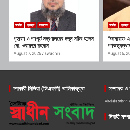
জাতীয়
প্রচ্ছদ
সারাদেশ
জাতীয়
প্রচ্ছদ
গৃহায়ণ ও গণপূর্ত মন্ত্রণালয়ের নতুন সচিব হলেন
“জামায়াত-এ
মো. ওবায়দুর রহমান
গণঅভ্যুত্থান
যোগ্যতাও তা
August 7, 2026
swadhin
August 6, 2
সরকারী মিডিয়া (ডিএফপি) তালিকাভুক্ত
সম্পাদক ও 
আনোয়ার হোসেন 
নিবার্হী সম্