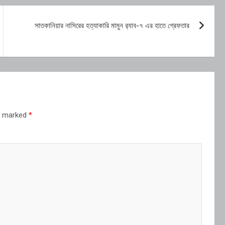
সাতকানিয়ার নাসিরের হত্যাকারি মামুন র‌্যাব-৭ এর হাতে গ্রেফতার
re marked
*