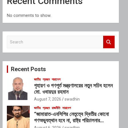
Recent Comments
No comments to show.
S
e
a
r
c
Recent Posts
h
জাতীয়
প্রচ্ছদ
সারাদেশ
গৃহায়ণ ও গণপূর্ত মন্ত্রণালয়ের নতুন সচিব হলেন
মো. ওবায়দুর রহমান
August 7, 2026
swadhin
জাতীয়
প্রচ্ছদ
রাজনীতি
সারাদেশ
“জামায়াত-এনসিপির নেতৃত্বে দ্বিতীয় কোনো
গণঅভ্যুত্থান হবে না, রাষ্ট্র পরিচালনার
যোগ্যতাও তাদের নেই”: রাশেদ খাঁনের
August 6, 2026
swadhin