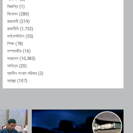
বিজ্ঞপ্তি
(1)
বিনোদন
(280)
রাজধানী
(219)
রাজনীতি
(1,732)
লাইফস্টাইল
(55)
শিক্ষা
(78)
সম্পাদকীয়
(16)
সারাদেশ
(10,383)
সাহিত্য
(20)
স্বাধীন সংবাদ পরিবার
(2)
স্বাস্থ্য
(107)