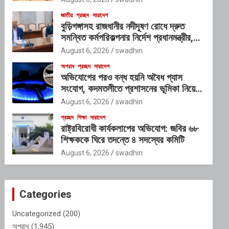
জাতীয়
প্রচ্ছদ
সারাদেশ
বুড়িগঙ্গাসহ রাজধানীর নদীদূষণ রোধে দ্রুত
সমন্বিত কর্মপরিকল্পনার নির্দেশ প্রধানমন্ত্রীর,
গঠিত হচ্ছে আন্তঃসংস্থা সমন্বয় কমিটি
August 6, 2026
swadhin
অপরাধ
প্রচ্ছদ
সারাদেশ
অভিযোগের পরও বন্ধ হয়নি অবৈধ গ্যাস
সংযোগ, কদমতলীতে প্রশাসনের ভূমিকা নিয়ে
প্রশ্ন
August 6, 2026
swadhin
প্রচ্ছদ
শিক্ষা
সারাদেশ
রাষ্ট্রবিরোধী কার্যকলাপের অভিযোগ: জবির ৬৮
শিক্ষককে ঘিরে তদন্তে ৪ সদস্যের কমিটি
August 6, 2026
swadhin
Categories
Uncategorized
(200)
অপরাধ
(1,945)