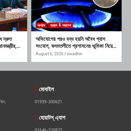
অপরাধ
প্রচ্ছদ
সারাদেশ
ে দ্রুত
অভিযোগের পরও বন্ধ হয়নি অবৈধ গ্যাস
ানমন্ত্রীর,
সংযোগ, কদমতলীতে প্রশাসনের ভূমিকা নিয়ে
 কমিটি
প্রশ্ন
August 6, 2026
swadhin
মোবাইল
ঝিল,
01939-300621
হোয়াটস্ এ্যাপ
01646-370872