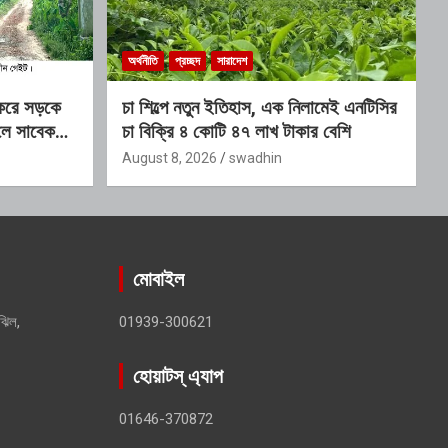
অর্থনীতি
প্রচ্ছদ
সারাদেশ
 করে সড়কে
চা শিল্পে নতুন ইতিহাস, এক নিলামেই এনটিসির
লে সাবেক
চা বিক্রি ৪ কোটি ৪৭ লাখ টাকার বেশি
ক স্থাপনের
August 8, 2026
swadhin
মোবাইল
ঝিল,
01939-300621
হোয়াটস্ এ্যাপ
01646-370872