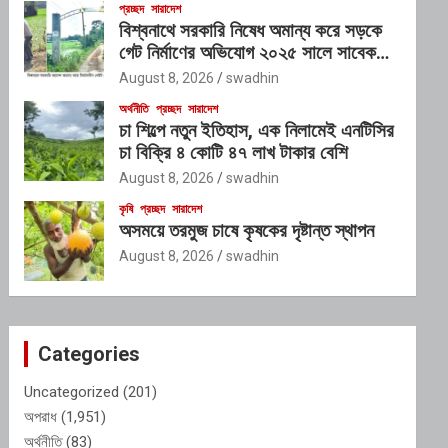
প্রচ্ছদ
সারাদেশ
বিশ্বনাথে সরকারি নিষেধ অমান্য করে সড়কে
গেট নির্মাণের অভিযোগ ২০২৫ সালে সাবেক
এমপি ইলিয়াস আলীর নামে নামফলক স্থাপনের
August 8, 2026
swadhin
অভিযোগ
অর্থনীতি
প্রচ্ছদ
সারাদেশ
চা শিল্পে নতুন ইতিহাস, এক নিলামেই এনটিসির
চা বিক্রি ৪ কোটি ৪৭ লাখ টাকার বেশি
August 8, 2026
swadhin
কৃষি
প্রচ্ছদ
সারাদেশ
অসময়ে তরমুজ চাষে কৃষকের দৃষ্টান্ত স্থাপন
August 8, 2026
swadhin
Categories
Uncategorized
(201)
অপরাধ
(1,951)
অর্থনীতি
(83)