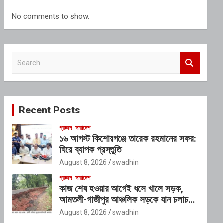
No comments to show.
S
e
a
r
c
Recent Posts
h
প্রচ্ছদ
সারাদেশ
১৬ আগস্ট কিশোরগঞ্জে তারেক রহমানের সফর:
ঘিরে ব্যাপক প্রস্তুতি
August 8, 2026
swadhin
প্রচ্ছদ
সারাদেশ
কাজ শেষ হওয়ার আগেই ধসে খালে সড়ক,
আমতলী-গাজীপুর আঞ্চলিক সড়কে যান চলাচল
বন্ধ
August 8, 2026
swadhin