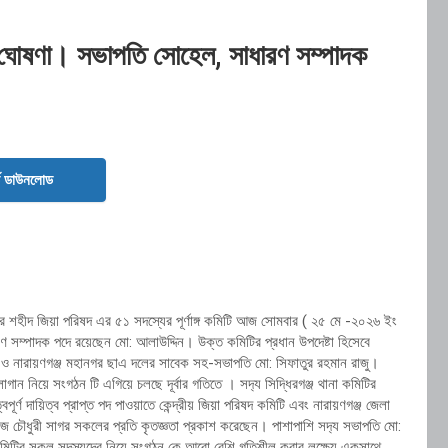
টি ঘোষণা। সভাপতি সোহেল, সাধারণ সম্পাদক
ড ডাউনলোড
থানার শহীদ জিয়া পরিষদ এর ৫১ সদস্যের পূর্ণাঙ্গ কমিটি আজ সোমবার ( ২৫ মে -২০২৬ ইং
সম্পাদক পদে রয়েছেন মো: আলাউদ্দিন। উক্ত কমিটির প্রধান উপদেষ্টা হিসেবে
ল ও নারায়ণগঞ্জ মহানগর ছাএ দলের সাবেক সহ-সভাপতি মো: সিফাতুর রহমান রাজু।
ান নিয়ে সংগঠন টি এগিয়ে চলছে দূর্বার গতিতে । সদ‍্য সিদ্ধিরগঞ্জ থানা কমিটির
র্ণ দায়িত্ব প্রাপ্ত পদ পাওয়াতে কেন্দ্রীয় জিয়া পরিষদ কমিটি এবং নারায়ণগঞ্জ জেলা
জ চৌধুরী সাগর সকলের প্রতি কৃতজ্ঞতা প্রকাশ করেছেন। পাশাপাশি সদ‍্য সভাপতি মো:
া কমিটির সকল সদস্যদের নিয়ে সংগঠন কে আরো বেশি গতিশীল করার লক্ষ্যে একসাথে