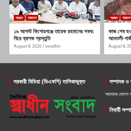
প্রচ্ছদ
সারাদেশ
প্রচ্ছদ
সারাদে
১৬ আগস্ট কিশোরগঞ্জে তারেক রহমানের সফর:
কাজ শেষ হ
ঘিরে ব্যাপক প্রস্তুতি
আমতলী-গাজী
বন্ধ
August 8, 2026
swadhin
August 8, 2
সরকারী মিডিয়া (ডিএফপি) তালিকাভুক্ত
সম্পাদক ও 
আনোয়ার হোসেন 
নিবার্হী সম্