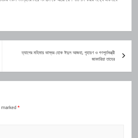
ত্যাগের মহিমায় ভাস্বর হোক ঈদুল আজহা, গৃহায়ণ ও গণপূর্তমন্ত্রী
জাকারিয়া তাহের
re marked
*