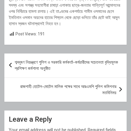
সদস্য এবং সশস্ত্র সহযোগীরা চাষাঢ়া এলাকায় ছাত্র-জনতার শান্তিপূর্ণ আন্দোলনের
ওপর নির্বিচারে হামলা চালায়। এই তাণ্ডবের একপর্যায়ে শামীম ওসমানের ছেলে
ইমতিনান ওসমান অয়নের হাতের পিস্তল থেকে ছোড়া গুলিতে তাঁর ছোট ভাই আবুল
হাসান স্বজন ঘটনাস্থলেই নিহত হন।
Post Views:
191
Post
শব্দদূষণ নিয়ন্ত্রণে পুলিশ ও সরকারি কর্মকর্তা-কর্মচারীদের সচেতনতা বৃদ্ধিমূলক
navigation
প্রশিক্ষণ কর্মশালা অনুষ্ঠিত
রাজশাহী হোটেল-মোটেল মালিক পক্ষের সাথে আরএমপি পুলিশ কমিশনার
মতবিনিময়
Leave a Reply
Your email address will not be published.
Required fields