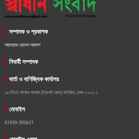
সম্পাদক ও প্রকাশক
আনোয়ার হোসেন আকাশ
নিবার্হী সম্পাদক
বার্তা ও বাণিজ্যিক কার্যালয়
২৮/সি/৪ শাকের প্লাজা (টয়েনবি রোড) মতিঝিল, ঢাকা-১০০০।
মোবাইল
01939-300621