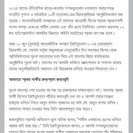
২০২৪ সালের ঐতিহাসিক ছাত্র-জনতার গণঅভ্যুত্থান চলাকালে নারায়ণগঞ্জে
সংঘটিত নৃশংস ও বর্বরোচিত ১০টি হত্যাকাণ্ডের বিচারপ্রক্রিয়া আনুষ্ঠানিকভাবে শুরু
হয়েছে। মানবতাবিরোধী অপরাধের এই মামলায় আওয়ামী লীগের সাবেক প্রভাবশালী
সংসদ সদস্য একেএম শামীম ওসমান এবং তাঁর ছেলে ইমতিনান ওসমান অয়নসহ ১২
জন হাইপ্রোফাইল আসামির বিরুদ্ধে আইনি লড়াইয়ের প্রথম ধাপ শুরু হলো।
আজ ১০ জুন (বুধবার) আন্তর্জাতিক অপরাধ ট্রাইব্যুনাল-১-এর চেয়ারম্যান
বিচারপতি মো. গোলাম মর্তূজা মজুমদারের নেতৃত্বাধীন তিন সদস্যের বিশেষ বেঞ্চে
প্রসিকিউশনের সূচনা বক্তব্যের মধ্য দিয়ে এই মামলার বিচার কার্যক্রমের
আনুষ্ঠানিক সূচনা ঘটে। মামলার সব আসামি বর্তমানে আত্মগোপনে বা পলাতক থাকায়
তাদের অনুপস্থিতিতেই আদালত এই বিচারকাজ চালিয়ে যাওয়ার সিদ্ধান্ত নেন।
আদালতে প্রথম সাক্ষীর রুদ্ধশ্বাস জবানবন্দি
সূচনা বক্তব্য শেষ হওয়ার পর শুরু হয় চাঞ্চল্যকর সাক্ষ্যগ্রহণ পর্ব। মামলায় প্রথম
সাক্ষী হিসেবে ট্রাইব্যুনালে দাঁড়িয়ে জবানবন্দি দেন গত ৫ আগস্ট নারায়ণগঞ্জের
চাষাঢ়ায় গুলিতে নিহত আবুল হাসান স্বজনের বড় ভাই মো. আবুল বাশার অনিক।
আদালতে সাক্ষ্য দেওয়ার সময় তিনি আবেগাপ্লুত হয়ে পড়েন।
জবানবন্দিতে সরাসরি অভিযোগ তুলে অনিক বলেন, “শামীম ওসমানের ছেলের গুলিতে
আমার ভাই মারা যায়।” তিনি ট্রাইব্যুনালকে জানান, ৫ আগস্ট গণঅভ্যুত্থানের
চূড়ান্ত দিনে সাবেক সংসদ সদস্য শামীম ওসমানের প্রত্যক্ষ নেতৃত্বে তাঁর পরিবারের