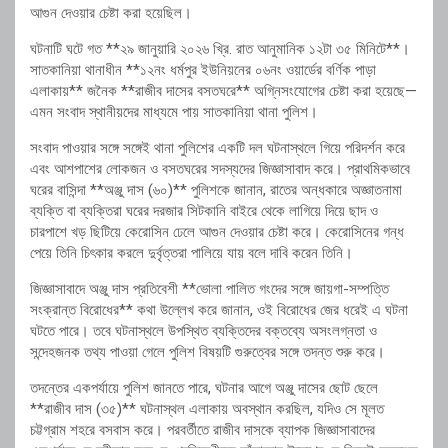
আগুন দেওয়ার চেষ্টা করা হয়েছিল।
ঘটনাটি ঘটে গত **২৯ জানুয়ারি ২০২৬ খ্রি. রাত আনুমানিক ১২টা ৩৫ মিনিটে**।
সাতকানিয়া থানাধীন **১২নং ধর্মপুর ইউনিয়নের ০৬নং ওয়ার্ডের বর্ণিক পাড়া
এলাকায়** জনৈক **রাজীব দাসের বসতঘরে** অগ্নিসংযোগের চেষ্টা করা হয়েছে—
এমন সংবাদ স্থানীয়দের মাধ্যমে পায় সাতকানিয়া থানা পুলিশ।
সংবাদ পাওয়ার সঙ্গে সঙ্গেই থানা পুলিশের একটি দল ঘটনাস্থলে গিয়ে পরিদর্শন করে
এবং আশপাশের লোকজন ও বসতঘরের সদস্যদের জিজ্ঞাসাবাদ করে। প্রাথমিকভাবে
ঘরের বাসিন্দা **অঞ্জু দাস (৬০)** পুলিশকে জানান, রাতের অন্ধকারে অজ্ঞাতনামা
ব্যক্তি বা ব্যক্তিরা ঘরের দরজার সিটকানি বাইরে থেকে লাগিয়ে দিয়ে ছাদ ও
চারপাশে খড় ছিটিয়ে কেরোসিন ঢেলে আগুন দেওয়ার চেষ্টা করে। কেরোসিনের গন্ধ
পেয়ে তিনি চিৎকার করলে দুর্বৃত্তরা পালিয়ে যায় বলে দাবি করেন তিনি।
জিজ্ঞাসাবাদে অঞ্জু দাস প্রতিবেশী **ভোলা পালিত গংদের সঙ্গে জায়গা-সম্পত্তি
সংক্রান্ত বিরোধের** কথা উল্লেখ করে জানান, ওই বিরোধের জের ধরেই এ ঘটনা
ঘটতে পারে। তবে ঘটনাস্থলে উপস্থিত ব্যক্তিদের বক্তব্যে অসংলগ্নতা ও
সন্দেহজনক তথ্য পাওয়া গেলে পুলিশ বিষয়টি গুরুত্বের সঙ্গে তদন্ত শুরু করে।
তদন্তের একপর্যায়ে পুলিশ জানতে পারে, ঘটনার আগে অঞ্জু দাসের ছোট ছেলে
**রাজীব দাস (৩৫)** ঘটনাস্থল এলাকায় অবস্থান করছিল, যদিও সে মূলত
চট্টগ্রাম শহরে বসবাস করে। পরবর্তীতে রাজীব দাসকে ব্যাপক জিজ্ঞাসাবাদের