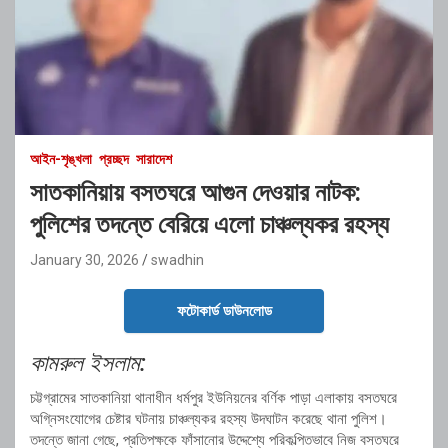
আইন-শৃঙ্খলা
প্রচ্ছদ
সারাদেশ
সাতকানিয়ায় বসতঘরে আগুন দেওয়ার নাটক:
পুলিশের তদন্তে বেরিয়ে এলো চাঞ্চল্যকর রহস্য
January 30, 2026
swadhin
ফটোকার্ড ডাউনলোড
কামরুল ইসলাম:
চট্টগ্রামের সাতকানিয়া থানাধীন ধর্মপুর ইউনিয়নের বর্ণিক পাড়া এলাকায় বসতঘরে
অগ্নিসংযোগের চেষ্টার ঘটনায় চাঞ্চল্যকর রহস্য উদঘাটন করেছে থানা পুলিশ।
তদন্তে জানা গেছে, প্রতিপক্ষকে ফাঁসানোর উদ্দেশ্যে পরিকল্পিতভাবে নিজ বসতঘরে