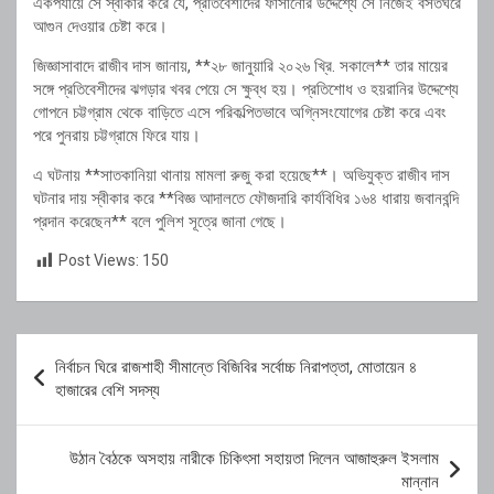
একপর্যায়ে সে স্বীকার করে যে, প্রতিবেশীদের ফাঁসানোর উদ্দেশ্যে সে নিজেই বসতঘরে
আগুন দেওয়ার চেষ্টা করে।
জিজ্ঞাসাবাদে রাজীব দাস জানায়, **২৮ জানুয়ারি ২০২৬ খ্রি. সকালে** তার মায়ের
সঙ্গে প্রতিবেশীদের ঝগড়ার খবর পেয়ে সে ক্ষুব্ধ হয়। প্রতিশোধ ও হয়রানির উদ্দেশ্যে
গোপনে চট্টগ্রাম থেকে বাড়িতে এসে পরিকল্পিতভাবে অগ্নিসংযোগের চেষ্টা করে এবং
পরে পুনরায় চট্টগ্রামে ফিরে যায়।
এ ঘটনায় **সাতকানিয়া থানায় মামলা রুজু করা হয়েছে**। অভিযুক্ত রাজীব দাস
ঘটনার দায় স্বীকার করে **বিজ্ঞ আদালতে ফৌজদারি কার্যবিধির ১৬৪ ধারায় জবানবন্দি
প্রদান করেছেন** বলে পুলিশ সূত্রে জানা গেছে।
Post Views:
150
Post
নির্বাচন ঘিরে রাজশাহী সীমান্তে বিজিবির সর্বোচ্চ নিরাপত্তা, মোতায়েন ৪
navigation
হাজারের বেশি সদস্য
উঠান বৈঠকে অসহায় নারীকে চিকিৎসা সহায়তা দিলেন আজাহুরুল ইসলাম
মান্নান