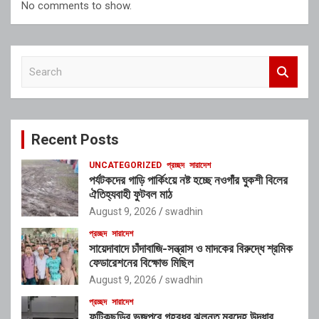
No comments to show.
S
e
a
r
c
Recent Posts
h
UNCATEGORIZED
প্রচ্ছদ
সারাদেশ
পর্যটকদের গাড়ি পার্কিংয়ে নষ্ট হচ্ছে নওগাঁর ঘুকশী বিলের
ঐতিহ্যবাহী ফুটবল মাঠ
August 9, 2026
swadhin
প্রচ্ছদ
সারাদেশ
সায়েদাবাদে চাঁদাবাজি-সন্ত্রাস ও মাদকের বিরুদ্ধে শ্রমিক
ফেডারেশনের বিক্ষোভ মিছিল
August 9, 2026
swadhin
প্রচ্ছদ
সারাদেশ
ফটিকছড়ির ভূজপুরে গৃহবধূর ঝুলন্ত মরদেহ উদ্ধার