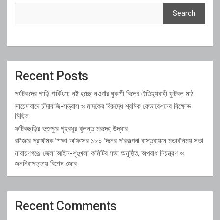
Search
Recent Posts
পর্যটকদের গাড়ি পার্কিংয়ে নষ্ট হচ্ছে নওগাঁর ঘুকশী বিলের ঐতিহ্যবাহী ফুটবল মাঠ
সায়েদাবাদে চাঁদাবাজি-সন্ত্রাস ও মাদকের বিরুদ্ধে শ্রমিক ফেডারেশনের বিক্ষোভ
মিছিল
ফটিকছড়ির ভূজপুরে গৃহবধূর ঝুলন্ত মরদেহ উদ্ধার
রাজৈরে প্রাথমিক শিক্ষা অফিসের ১৮০ দিনের পরিকল্পনা বাস্তবায়নে মতবিনিময় সভা
নারায়ণগঞ্জে জেলা আইন-শৃঙ্খলা কমিটির সভা অনুষ্ঠিত, অপরাধ নিয়ন্ত্রণ ও
জননিরাপত্তায় বিশেষ জোর
Recent Comments