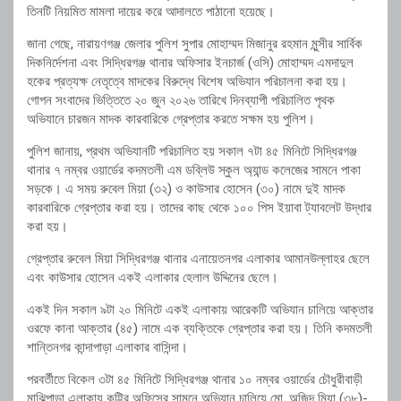
তিনটি নিয়মিত মামলা দায়ের করে আদালতে পাঠানো হয়েছে।
জানা গেছে, নারায়ণগঞ্জ জেলার পুলিশ সুপার মোহাম্মদ মিজানুর রহমান মুন্সীর সার্বিক
দিকনির্দেশনা এবং সিদ্ধিরগঞ্জ থানার অফিসার ইনচার্জ (ওসি) মোহাম্মদ এমদাদুল
হকের প্রত্যক্ষ নেতৃত্বে মাদকের বিরুদ্ধে বিশেষ অভিযান পরিচালনা করা হয়।
গোপন সংবাদের ভিত্তিতে ২০ জুন ২০২৬ তারিখে দিনব্যাপী পরিচালিত পৃথক
অভিযানে চারজন মাদক কারবারিকে গ্রেপ্তার করতে সক্ষম হয় পুলিশ।
পুলিশ জানায়, প্রথম অভিযানটি পরিচালিত হয় সকাল ৭টা ৪৫ মিনিটে সিদ্ধিরগঞ্জ
থানার ৭ নম্বর ওয়ার্ডের কদমতলী এম ডব্লিউ স্কুল অ্যান্ড কলেজের সামনে পাকা
সড়কে। এ সময় রুবেল মিয়া (৩২) ও কাউসার হোসেন (৩০) নামে দুই মাদক
কারবারিকে গ্রেপ্তার করা হয়। তাদের কাছ থেকে ১০০ পিস ইয়াবা ট্যাবলেট উদ্ধার
করা হয়।
গ্রেপ্তার রুবেল মিয়া সিদ্ধিরগঞ্জ থানার এনায়েতনগর এলাকার আমানউল্লাহর ছেলে
এবং কাউসার হোসেন একই এলাকার হেলাল উদ্দিনের ছেলে।
একই দিন সকাল ৯টা ২০ মিনিটে একই এলাকায় আরেকটি অভিযান চালিয়ে আক্তার
ওরফে কানা আক্তার (৪৫) নামে এক ব্যক্তিকে গ্রেপ্তার করা হয়। তিনি কদমতলী
শান্তিনগর কান্দাপাড়া এলাকার বাসিন্দা।
পরবর্তীতে বিকেল ৩টা ৪৫ মিনিটে সিদ্ধিরগঞ্জ থানার ১০ নম্বর ওয়ার্ডের চৌধুরীবাড়ী
মাঝিপাড়া এলাকায় কুট্টির অফিসের সামনে অভিযান চালিয়ে মো. অজিদ মিয়া (৩৮)-