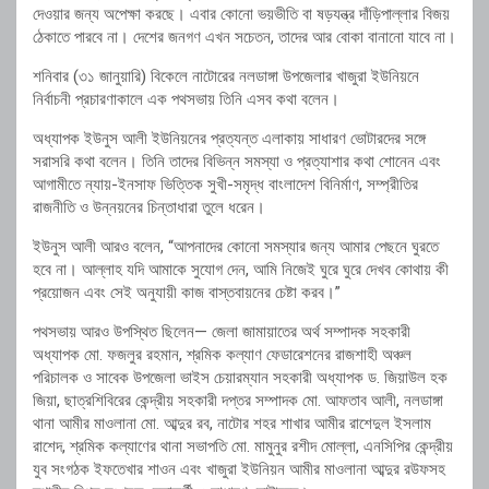
দেওয়ার জন্য অপেক্ষা করছে। এবার কোনো ভয়ভীতি বা ষড়যন্ত্র দাঁড়িপাল্লার বিজয়
ঠেকাতে পারবে না। দেশের জনগণ এখন সচেতন, তাদের আর বোকা বানানো যাবে না।
শনিবার (৩১ জানুয়ারি) বিকেলে নাটোরের নলডাঙ্গা উপজেলার খাজুরা ইউনিয়নে
নির্বাচনী প্রচারণাকালে এক পথসভায় তিনি এসব কথা বলেন।
অধ্যাপক ইউনুস আলী ইউনিয়নের প্রত্যন্ত এলাকায় সাধারণ ভোটারদের সঙ্গে
সরাসরি কথা বলেন। তিনি তাদের বিভিন্ন সমস্যা ও প্রত্যাশার কথা শোনেন এবং
আগামীতে ন্যায়-ইনসাফ ভিত্তিক সুখী-সমৃদ্ধ বাংলাদেশ বিনির্মাণ, সম্প্রীতির
রাজনীতি ও উন্নয়নের চিন্তাধারা তুলে ধরেন।
ইউনুস আলী আরও বলেন, “আপনাদের কোনো সমস্যার জন্য আমার পেছনে ঘুরতে
হবে না। আল্লাহ যদি আমাকে সুযোগ দেন, আমি নিজেই ঘুরে ঘুরে দেখব কোথায় কী
প্রয়োজন এবং সেই অনুযায়ী কাজ বাস্তবায়নের চেষ্টা করব।”
পথসভায় আরও উপস্থিত ছিলেন— জেলা জামায়াতের অর্থ সম্পাদক সহকারী
অধ্যাপক মো. ফজলুর রহমান, শ্রমিক কল্যাণ ফেডারেশনের রাজশাহী অঞ্চল
পরিচালক ও সাবেক উপজেলা ভাইস চেয়ারম্যান সহকারী অধ্যাপক ড. জিয়াউল হক
জিয়া, ছাত্রশিবিরের কেন্দ্রীয় সহকারী দপ্তর সম্পাদক মো. আফতাব আলী, নলডাঙ্গা
থানা আমীর মাওলানা মো. আব্দুর রব, নাটোর শহর শাখার আমীর রাশেদুল ইসলাম
রাশেদ, শ্রমিক কল্যাণের থানা সভাপতি মো. মামুনুর রশীদ মোল্লা, এনসিপির কেন্দ্রীয়
যুব সংগঠক ইফতেখার শাওন এবং খাজুরা ইউনিয়ন আমীর মাওলানা আব্দুর রউফসহ