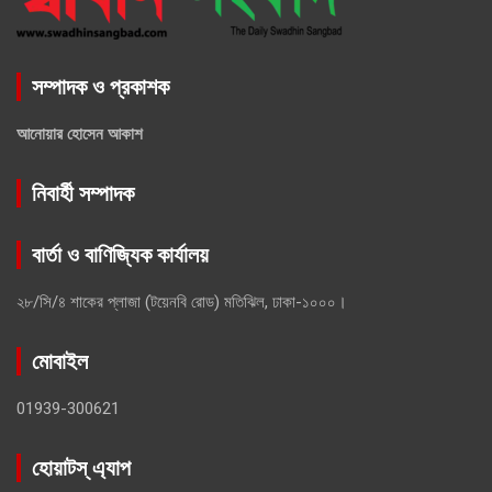
সম্পাদক ও প্রকাশক
আনোয়ার হোসেন আকাশ
নিবার্হী সম্পাদক
বার্তা ও বাণিজ্যিক কার্যালয়
২৮/সি/৪ শাকের প্লাজা (টয়েনবি রোড) মতিঝিল, ঢাকা-১০০০।
মোবাইল
01939-300621
হোয়াটস্ এ্যাপ