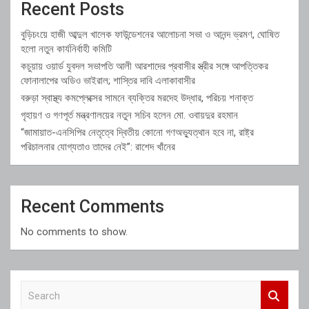
Recent Posts
বুড়িচংয়ে হাজী আব্দুল খালেক ফাউন্ডেশনের আলোচনা সভা ও আনন্দ ভ্রমণ, ঘোষিত
হলো নতুন কার্যনির্বাহী কমিটি
কচুয়ায় ওয়ার্ড যুবদল সভাপতি আলী আরশাদের প্রবাসীর স্ত্রীর সঙ্গে আপত্তিকর
ফোনালাপের অডিও ভাইরাল; শাস্তির দাবি এলাকাবাসীর
বরুড়া স্বাস্থ্য কমপ্লেক্সের সামনে ব্যক্তির মরদেহ উদ্ধার, পরিচয় শনাক্ত
গৃহায়ণ ও গণপূর্ত মন্ত্রণালয়ের নতুন সচিব হলেন মো. ওবায়দুর রহমান
“জামায়াত-এনসিপির নেতৃত্বে দ্বিতীয় কোনো গণঅভ্যুত্থান হবে না, রাষ্ট্র
পরিচালনার যোগ্যতাও তাদের নেই”: রাশেদ খাঁনের
Recent Comments
No comments to show.
S
e