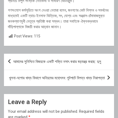
স্থানীয় বিপুল সংখ্যক নেতাকর্মী ও সাধারণ ভোটারবৃন্দ।
গণসংযোগ কর্মসূচিতে অংশ নেওয়া নেতারা বলেন, জনগণের ভোট বিপ্লব ও সমর্থনের
মাধ্যমেই একটি ন্যায়-ইনসাফ ভিত্তিক, সৎ, যোগ্য এবং সন্ত্রাস-চাঁদাবাজমুক্ত
জনকল্যাণমুখী নেতৃত্ব প্রতিষ্ঠা করা সম্ভব। তারা সবাইকে ঐক্যবদ্ধভাবে
দাঁড়িপাল্লাকে বিজয়ী করার আহ্বান জানান।
Post Views:
115
Post
আমাদের সুনিশ্চিত বিজয়কে একটি শক্তি নসাৎ করার ষড়যন্ত্র করছে: দুলু
navigation
খুলনা-যশোর খাদ্য বিভাগে অনিয়মের মহোৎসব: লুটপাটে বিপন্ন খাদ্য নিরাপত্তা
Leave a Reply
Your email address will not be published.
Required fields
are marked
*