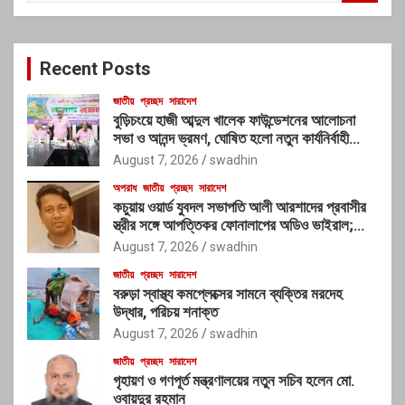
a
r
c
Recent Posts
h
জাতীয়
প্রচ্ছদ
সারাদেশ
বুড়িচংয়ে হাজী আব্দুল খালেক ফাউন্ডেশনের আলোচনা
সভা ও আনন্দ ভ্রমণ, ঘোষিত হলো নতুন কার্যনির্বাহী
কমিটি
August 7, 2026
swadhin
অপরাধ
জাতীয়
প্রচ্ছদ
সারাদেশ
কচুয়ায় ওয়ার্ড যুবদল সভাপতি আলী আরশাদের প্রবাসীর
স্ত্রীর সঙ্গে আপত্তিকর ফোনালাপের অডিও ভাইরাল;
শাস্তির দাবি এলাকাবাসীর
August 7, 2026
swadhin
জাতীয়
প্রচ্ছদ
সারাদেশ
বরুড়া স্বাস্থ্য কমপ্লেক্সের সামনে ব্যক্তির মরদেহ
উদ্ধার, পরিচয় শনাক্ত
August 7, 2026
swadhin
জাতীয়
প্রচ্ছদ
সারাদেশ
গৃহায়ণ ও গণপূর্ত মন্ত্রণালয়ের নতুন সচিব হলেন মো.
ওবায়দুর রহমান