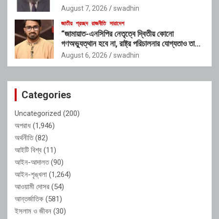
August 7, 2026
swadhin
জাতীয়
প্রচ্ছদ
রাজনীতি
সারাদেশ
“জামায়াত-এনসিপির নেতৃত্বে দ্বিতীয় কোনো
গণঅভ্যুত্থান হবে না, রাষ্ট্র পরিচালনার যোগ্যতাও তাদের
নেই”: রাশেদ খাঁনের
August 6, 2026
swadhin
Categories
Uncategorized
(200)
অপরাধ
(1,946)
অর্থনীতি
(82)
আইটি বিশ্ব
(11)
আইন-আদালত
(90)
আইন-শৃঙ্খলা
(1,264)
আওয়ামী দোসর
(54)
আন্তর্জাতিক
(581)
ইসলাম ও জীবন
(30)