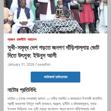
প্রচ্ছদ
রাজনীতি
সারাদেশ
সুখী-সমৃদ্ধ দেশ গড়তে জনগণ দাঁড়িপাল্লায় ভোট
দিতে উৎসুক: ইউনুস আলী
January 31, 2026
swadhin
ফটোকার্ড ডাউনলোড
নাটোর প্রতিনিধি:
নাটোর-২ (সদর-নলডাঙ্গা) আসনে ১১-দলীয় সমর্থিত ও জামায়াতে ইসলামী মনোনীত
প্রার্থী অধ্যাপক ইউনুস আলী বলেছেন, সন্ত্রাস, দুর্নীতি ও চাঁদাবাজমুক্ত, ন্যায়-
ইনসাফ ভিত্তিক এবং সুখী-সমৃদ্ধ বাংলাদেশ গড়তে জনগণ দাঁড়িপাল্লায় ভোট