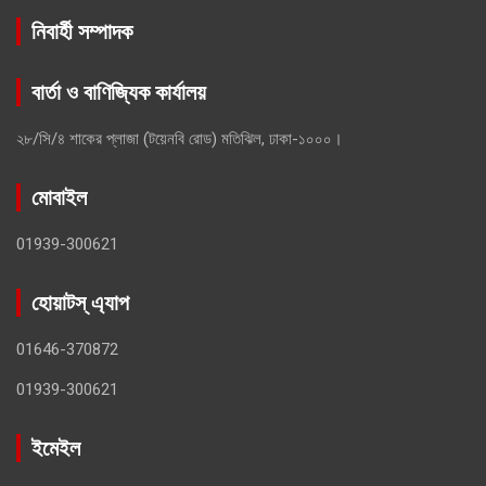
নিবার্হী সম্পাদক
বার্তা ও বাণিজ্যিক কার্যালয়
২৮/সি/৪ শাকের প্লাজা (টয়েনবি রোড) মতিঝিল, ঢাকা-১০০০।
মোবাইল
01939-300621
হোয়াটস্ এ্যাপ
01646-370872
01939-300621
ইমেইল