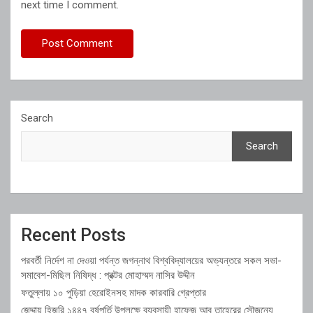
next time I comment.
Search
Search
Recent Posts
পরবর্তী নির্দেশ না দেওয়া পর্যন্ত জগন্নাথ বিশ্ববিদ্যালয়ের অভ্যন্তরে সকল সভা-
সমাবেশ-মিছিল নিষিদ্ধ : প্রক্টর মোহাম্মদ নাসির উদ্দীন
ফতুল্লায় ১০ পুড়িয়া হেরোইনসহ মাদক কারবারি গ্রেপ্তার
জেদ্দায় হিজরি ১৪৪৭ বর্ষপূর্তি উপলক্ষে ব্যবসায়ী হাফেজ আবু তাহেরের সৌজন্যে