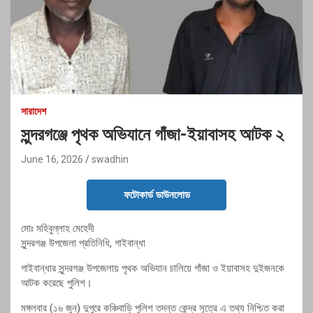
সারাদেশ
সুন্দরগঞ্জে পৃথক অভিযানে গাঁজা-ইয়াবাসহ আটক ২
June 16, 2026
swadhin
ফটোকার্ড ডাউনলোড
মোঃ মহিবুল্লাহ মেহেদী
সুন্দরগঞ্জ উপজেলা প্রতিনিধি, গাইবান্ধা
গাইবান্ধার সুন্দরগঞ্জ উপজেলায় পৃথক অভিযান চালিয়ে গাঁজা ও ইয়াবাসহ দুইজনকে
আটক করেছে পুলিশ।
মঙ্গলবার (১৬ জুন) দুপুরে কঞ্চিবাড়ি পুলিশ তদন্ত কেন্দ্র সূত্রে এ তথ্য নিশ্চিত করা