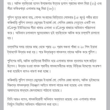
হয়। আটক ব্যক্তিরা হলেন উপজেলার উত্তর দুলাল গ্রামের বাদল মিয়া (২২) এবং
সীচা ফকিরপাড়া এলাকার মঞ্জু মিয়া (৩৮)।
পুলিশ সূত্রে জানা যায়, গোপন সংবাদের ভিত্তিতে সোমবার (১৫ জুন) গভীর রাতে
কঞ্চিবাড়ি পুলিশ তদন্ত কেন্দ্রের ইনচার্জ মো. সেলিম রেজার নেতৃত্বে একটি দল
চণ্ডিপুর ইউনিয়নের সীচা খামার এলাকা ও চণ্ডিপুর বাজারে অভিযান পরিচালনা
করে। অভিযান চলাকালে সন্দেহভাজন দুই ব্যক্তিকে আটক করে তল্লাশি চালানো
হয়।
তল্লাশির সময় তাদের কাছ থেকে প্রায় ২০ গ্রাম শুকনা গাঁজা ও ২০ পিস ইয়াবা
ট্যাবলেট উদ্ধার করা হয়। পরে উদ্ধারকৃত মাদকসহ তাদের আটক করে পুলিশ।
পুলিশের দাবি, আটক ব্যক্তিরা দীর্ঘদিন ধরে এলাকায় মাদক ব্যবসার সঙ্গে জড়িত
ছিলেন। উদ্ধার হওয়া মাদক স্থানীয় মাদকসেবীদের কাছে বিক্রির উদ্দেশ্যে সংরক্ষণ
করা হয়েছিল বলেও ধারণা করা হচ্ছে।
কঞ্চিবাড়ি পুলিশ তদন্ত কেন্দ্রের ইনচার্জ মো. সেলিম রেজা জানান, আটক দুইজনের
বিরুদ্ধে মাদকদ্রব্য নিয়ন্ত্রণ আইনে মামলা দায়ের করা হয়েছে এবং তাদের
আদালতের মাধ্যমে জেলহাজতে পাঠানো হয়েছে।
তিনি আরও বলেন, মাদকবিরোধী অভিযান অব্যাহত রয়েছে এবং এলাকায় মাদক
নির্মূলে নিয়মিত অভিযান পরিচালনা করা হবে।