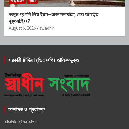
আন্তর্জাতিক
প্রচ্ছদ
হরমুজ প্রণালি নিয়ে ইরান–ওমান সমঝোতা, কেন আপত্তি
যুক্তরাষ্ট্রের?
August 6, 2026
swadhin
সরকারী মিডিয়া (ডিএফপি) তালিকাভুক্ত
সম্পাদক ও প্রকাশক
আনোয়ার হোসেন আকাশ