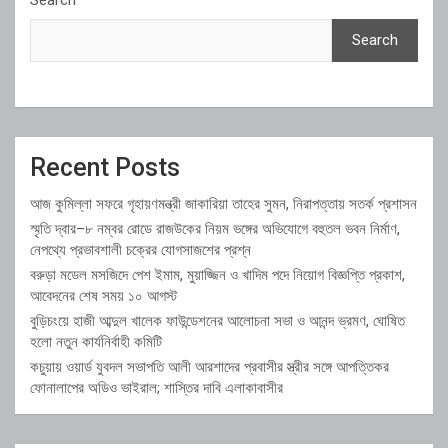
Search
Recent Posts
আজ কুমিল্লা সফরে গৃহায়ণমন্ত্রী জাকারিয়া তাহের সুমন, নিরাপত্তায় সতর্ক প্রশাসন
স্মৃতি দ্বার–৮ নম্বর রোডে রাজউকের নিয়ম ভঙ্গের অভিযোগে বহুতল ভবন নির্মাণ,
নেপথ্যে প্রভাবশালী চক্রের যোগসাজশের প্রশ্ন
বরুড়া মডেল মসজিদে পেশ ইমাম, মুয়াজ্জিন ও খাদিম পদে নিয়োগ বিজ্ঞপ্তি প্রকাশ,
আবেদনের শেষ সময় ১০ আগস্ট
বুড়িচংয়ে হাজী আব্দুল খালেক ফাউন্ডেশনের আলোচনা সভা ও আনন্দ ভ্রমণ, ঘোষিত
হলো নতুন কার্যনির্বাহী কমিটি
কচুয়ায় ওয়ার্ড যুবদল সভাপতি আলী আরশাদের প্রবাসীর স্ত্রীর সঙ্গে আপত্তিকর
ফোনালাপের অডিও ভাইরাল; শাস্তির দাবি এলাকাবাসীর