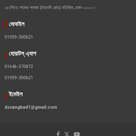
২৮/সি/৪ শাকের প্লাজা (টয়েনবি রোড) মতিঝিল, ঢাকা-১০০০।
মোবাইল
01939-300621
হোয়াটস্ এ্যাপ
01646-370872
01939-300621
ইমেইল
dssangbad1@gmail.com