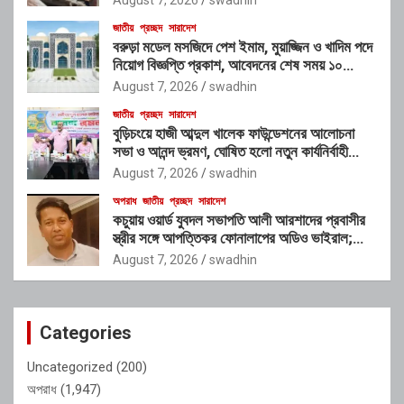
জাতীয়
প্রচ্ছদ
সারাদেশ
বরুড়া মডেল মসজিদে পেশ ইমাম, মুয়াজ্জিন ও খাদিম পদে
নিয়োগ বিজ্ঞপ্তি প্রকাশ, আবেদনের শেষ সময় ১০
আগস্ট
August 7, 2026
swadhin
জাতীয়
প্রচ্ছদ
সারাদেশ
বুড়িচংয়ে হাজী আব্দুল খালেক ফাউন্ডেশনের আলোচনা
সভা ও আনন্দ ভ্রমণ, ঘোষিত হলো নতুন কার্যনির্বাহী
কমিটি
August 7, 2026
swadhin
অপরাধ
জাতীয়
প্রচ্ছদ
সারাদেশ
কচুয়ায় ওয়ার্ড যুবদল সভাপতি আলী আরশাদের প্রবাসীর
স্ত্রীর সঙ্গে আপত্তিকর ফোনালাপের অডিও ভাইরাল;
শাস্তির দাবি এলাকাবাসীর
August 7, 2026
swadhin
Categories
Uncategorized
(200)
অপরাধ
(1,947)