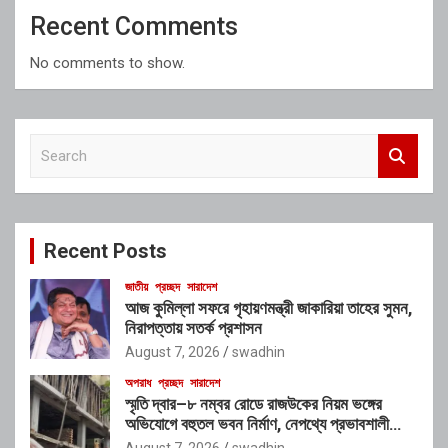
Recent Comments
No comments to show.
S
e
a
r
c
Recent Posts
h
জাতীয়
প্রচ্ছদ
সারাদেশ
আজ কুমিল্লা সফরে গৃহায়ণমন্ত্রী জাকারিয়া তাহের সুমন,
নিরাপত্তায় সতর্ক প্রশাসন
August 7, 2026
swadhin
অপরাধ
প্রচ্ছদ
সারাদেশ
স্মৃতি দ্বার–৮ নম্বর রোডে রাজউকের নিয়ম ভঙ্গের
অভিযোগে বহুতল ভবন নির্মাণ, নেপথ্যে প্রভাবশালী
চক্রের যোগসাজশের প্রশ্ন
August 7, 2026
swadhin