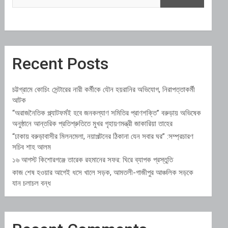
Recent Posts
চট্টগ্রামে কোচিং সেন্টারের নারী কর্মীকে যৌন হয়রানির অভিযোগ, নিরাপত্তাকর্মী
আটক
“অরাজনৈতিক প্ল্যাটফর্মই হবে জনকল্যাণ সমিতির প্রাণশক্তি” বরুড়ায় অভিষেক
অনুষ্ঠানে আন্তরিক প্রতিশ্রুতিতে মুখর গৃহায়ণমন্ত্রী জাকারিয়া তাহের
“ঢাকায় বরুড়াবাসীর মিলনমেলা, নয়াপল্টনের ঠিকানা যেন সবার ঘর” :সম্প্রচারণ
সচিব শাহ আলম
১৬ আগস্ট কিশোরগঞ্জে তারেক রহমানের সফর: ঘিরে ব্যাপক প্রস্তুতি
কাজ শেষ হওয়ার আগেই ধসে খালে সড়ক, আমতলী-গাজীপুর আঞ্চলিক সড়কে
যান চলাচল বন্ধ