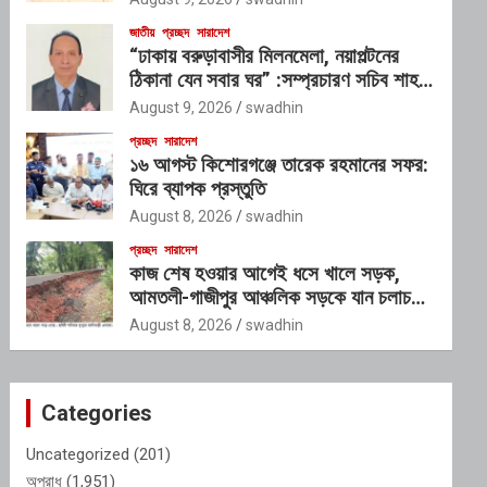
জাকারিয়া তাহের
জাতীয়
প্রচ্ছদ
সারাদেশ
“ঢাকায় বরুড়াবাসীর মিলনমেলা, নয়াপল্টনের
ঠিকানা যেন সবার ঘর” :সম্প্রচারণ সচিব শাহ
আলম
August 9, 2026
swadhin
প্রচ্ছদ
সারাদেশ
১৬ আগস্ট কিশোরগঞ্জে তারেক রহমানের সফর:
ঘিরে ব্যাপক প্রস্তুতি
August 8, 2026
swadhin
প্রচ্ছদ
সারাদেশ
কাজ শেষ হওয়ার আগেই ধসে খালে সড়ক,
আমতলী-গাজীপুর আঞ্চলিক সড়কে যান চলাচল
বন্ধ
August 8, 2026
swadhin
Categories
Uncategorized
(201)
অপরাধ
(1,951)