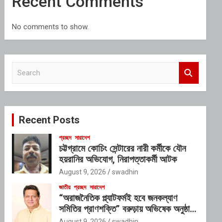
Recent Comments
No comments to show.
S
e
a
r
c
Recent Posts
h
প্রচ্ছদ
সারাদেশ
চট্টগ্রামে কোচিং সেন্টারের নারী কর্মীকে যৌন
হয়রানির অভিযোগ, নিরাপত্তাকর্মী আটক
August 9, 2026
swadhin
জাতীয়
প্রচ্ছদ
সারাদেশ
“অরাজনৈতিক প্ল্যাটফর্মই হবে জনকল্যাণ
সমিতির প্রাণশক্তি” বরুড়ায় অভিষেক অনুষ্ঠানে
আন্তরিক প্রতিশ্রুতিতে মুখর গৃহায়ণমন্ত্রী
August 9, 2026
swadhin