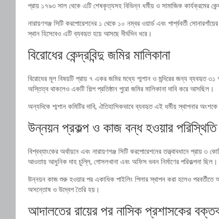
প্রায় ১৭৯৩ সাল থেকে এটি শেষকৃত্যসহ বিভিন্ন ধর্মীয় ও সামাজিক কার্যক্রমের কে
নারায়ণগঞ্জ সিটি করপোরেশনের ১ থেকে ১০ নম্বর ওয়ার্ড এবং পার্শ্ববর্তী সোনারগাঁয়ের 
স্থান হিসেবেও এটি ব্যবহৃত হয়ে আসছে দীর্ঘদিন ধরে।
বিরোধের কেন্দ্রবিন্দু জমির মালিকানা
বিরোধের মূল বিষয়টি প্রায় ৭ একর জমির মধ্যে শ্মশান ও মন্দিরের জন্য ব্যবহৃত ৩১ 
অস্তিত্ব থাকলেও একটি শিল্প প্রতিষ্ঠান পুরো জমির মালিকানা দাবি করে আসছিল।
অন্যদিকে শ্মশান কমিটির দাবি, ঐতিহাসিকভাবে ব্যবহৃত এই ধর্মীয় স্থাপনার অংশকে
উন্নয়ন প্রকল্প ও কাজ বন্ধ হওয়ার পরিস্থিতি
বিশ্বব্যাংকের অর্থায়নে এবং নারায়ণগঞ্জ সিটি করপোরেশনের তত্ত্বাবধানে প্রায় ৩ কো
আওতায় আধুনিক দাহ চুল্লি, গোসলখানা এবং অফিস ভবন নির্মাণের পরিকল্পনা ছিল।
উন্নয়ন কাজ শুরু হওয়ার পর একাধিক পাইলিং পিলার স্থাপন করা হলেও পরবর্তীতে 
অসন্তোষ ও উদ্বেগ তৈরি হয়।
আদালতের রায়ের পর নাসিক প্রশাসকের বক্তব