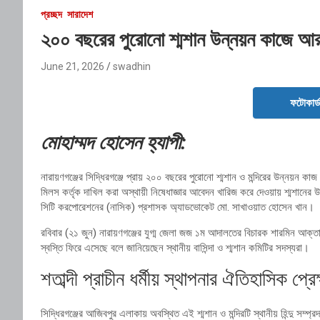
প্রচ্ছদ
সারাদেশ
২০০ বছরের পুরোনো শ্মশান উন্নয়ন কাজে আ
June 21, 2026
swadhin
ফটোকার্
মোহাম্মদ হোসেন হ্যাপী:
নারায়ণগঞ্জের সিদ্ধিরগঞ্জে প্রায় ২০০ বছরের পুরোনো শ্মশান ও মন্দিরের উন্নয়ন
মিলস কর্তৃক দাখিল করা অস্থায়ী নিষেধাজ্ঞার আবেদন খারিজ করে দেওয়ায় শ্মশানের
সিটি করপোরেশনের (নাসিক) প্রশাসক অ্যাডভোকেট মো. সাখাওয়াত হোসেন খান।
রবিবার (২১ জুন) নারায়ণগঞ্জের যুগ্ম জেলা জজ ১ম আদালতের বিচারক শারমিন আক্ত
স্বস্তি ফিরে এসেছে বলে জানিয়েছেন স্থানীয় বাসিন্দা ও শ্মশান কমিটির সদস্যরা।
শতাব্দী প্রাচীন ধর্মীয় স্থাপনার ঐতিহাসিক প্রে
সিদ্ধিরগঞ্জের আজিবপুর এলাকায় অবস্থিত এই শ্মশান ও মন্দিরটি স্থানীয় হিন্দু সম্প্রদ