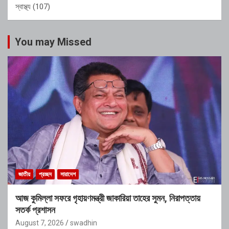
স্বাস্থ্য
(107)
You may Missed
জাতীয়
প্রচ্ছদ
সারাদেশ
আজ কুমিল্লা সফরে গৃহায়ণমন্ত্রী জাকারিয়া তাহের সুমন, নিরাপত্তায়
সতর্ক প্রশাসন
August 7, 2026
swadhin