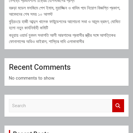
নেপথ্যে প্রভাবশালী চক্রের যোগসাজশের প্রশ্ন
বরুড়া মডেল মসজিদে পেশ ইমাম, মুয়াজ্জিন ও খাদিম পদে নিয়োগ বিজ্ঞপ্তি প্রকাশ,
আবেদনের শেষ সময় ১০ আগস্ট
বুড়িচংয়ে হাজী আব্দুল খালেক ফাউন্ডেশনের আলোচনা সভা ও আনন্দ ভ্রমণ, ঘোষিত
হলো নতুন কার্যনির্বাহী কমিটি
কচুয়ায় ওয়ার্ড যুবদল সভাপতি আলী আরশাদের প্রবাসীর স্ত্রীর সঙ্গে আপত্তিকর
ফোনালাপের অডিও ভাইরাল; শাস্তির দাবি এলাকাবাসীর
Recent Comments
No comments to show.
S
e
a
r
c