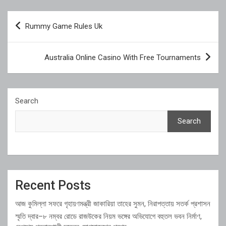
Post
Rummy Game Rules Uk
navigation
Australia Online Casino With Free Tournaments
Search
Search
Recent Posts
আজ কুমিল্লা সফরে গৃহায়ণমন্ত্রী জাকারিয়া তাহের সুমন, নিরাপত্তায় সতর্ক প্রশাসন
স্মৃতি দ্বার–৮ নম্বর রোডে রাজউকের নিয়ম ভঙ্গের অভিযোগে বহুতল ভবন নির্মাণ,