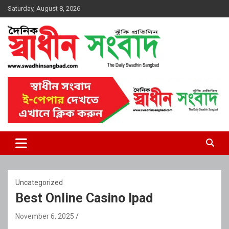
Skip
Saturday, August 8, 2026
to
content
দৈনিক স্বাধীন সংবাদ
Uncategorized
Best Online Casino Ipad
November 6, 2025